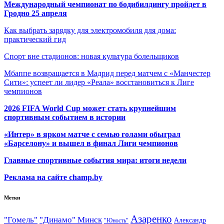
Международный чемпионат по бодибилдингу пройдет в
Гродно 25 апреля
Как выбрать зарядку для электромобиля для дома:
практический гид
Спорт вне стадионов: новая культура болельщиков
Мбаппе возвращается в Мадрид перед матчем с «Манчестер
Сити»: успеет ли лидер «Реала» восстановиться к Лиге
чемпионов
2026 FIFA World Cup может стать крупнейшим
спортивным событием в истории
«Интер» в ярком матче с семью голами обыграл
«Барселону» и вышел в финал Лиги чемпионов
Главные спортивные события мира: итоги недели
Реклама на сайте champ.by
Метки
Азаренко
"Гомель"
"Динамо" Минск
Александр
"Юность"