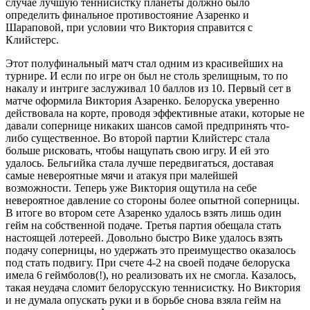
случае лучшую теннисистку планеты должно было
определить финальное противостояние Азаренко и
Шараповой, при условии что Виктория справится с
Клийстерс.
Этот полуфинальный матч стал одним из красивейших на
турнире. И если по игре он был не столь зрелищным, то по
накалу и интриге заслуживал 10 баллов из 10. Первый сет в
матче оформила Виктория Азаренко. Белоруска уверенно
действовала на корте, проводя эффективные атаки, которые не
давали сопернице никаких шансов самой предпринять что-
либо существенное. Во второй партии Клийстерс стала
больше рисковать, чтобы нащупать свою игру. И ей это
удалось. Бельгийка стала лучше передвигаться, доставая
самые невероятные мячи и атакуя при малейшей
возможности. Теперь уже Виктория ощутила на себе
невероятное давление со стороны более опытной соперницы.
В итоге во втором сете Азаренко удалось взять лишь один
гейм на собственной подаче. Третья партия обещала стать
настоящей лотереей. Довольно быстро Вике удалось взять
подачу соперницы, но удержать это преимущество оказалось
под стать подвигу. При счете 4-2 на своей подаче белоруска
имела 6 геймболов(!), но реализовать их не смогла. Казалось,
такая неудача сломит белорусскую теннисистку. Но Виктория
и не думала опускать руки и в борьбе снова взяла гейм на