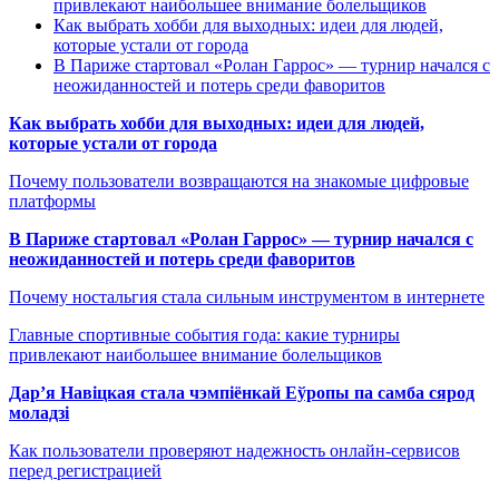
привлекают наибольшее внимание болельщиков
Как выбрать хобби для выходных: идеи для людей,
которые устали от города
В Париже стартовал «Ролан Гаррос» — турнир начался с
неожиданностей и потерь среди фаворитов
Как выбрать хобби для выходных: идеи для людей,
которые устали от города
Почему пользователи возвращаются на знакомые цифровые
платформы
В Париже стартовал «Ролан Гаррос» — турнир начался с
неожиданностей и потерь среди фаворитов
Почему ностальгия стала сильным инструментом в интернете
Главные спортивные события года: какие турниры
привлекают наибольшее внимание болельщиков
Дар’я Навіцкая стала чэмпіёнкай Еўропы па самба сярод
моладзі
Как пользователи проверяют надежность онлайн-сервисов
перед регистрацией