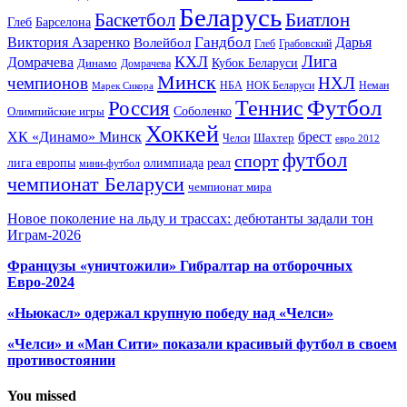
Беларусь
Баскетбол
Биатлон
Глеб
Барселона
Гандбол
Виктория Азаренко
Волейбол
Дарья
Глеб
Грабовский
Лига
КХЛ
Домрачева
Кубок Беларуси
Динамо
Домрачева
Минск
чемпионов
НХЛ
НБА
Марек Сикора
НОК Беларуси
Неман
Футбол
Теннис
Россия
Олимпийские игры
Соболенко
Хоккей
ХК «Динамо» Минск
брест
Шахтер
Челси
евро 2012
футбол
спорт
олимпиада
лига европы
реал
мини-футбол
чемпионат Беларуси
чемпионат мира
Новое поколение на льду и трассах: дебютанты задали тон
Играм-2026
Французы «уничтожили» Гибралтар на отборочных
Евро-2024
«Ньюкасл» одержал крупную победу над «Челси»
«Челси» и «Ман Сити» показали красивый футбол в своем
противостоянии
You missed