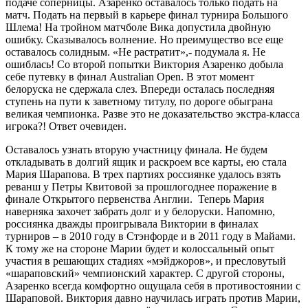
подаче соперницы. Азаренко оставалось только подать на
матч. Подать на первый в карьере финал турнира Большого
Шлема! На тройном матчболе Вика допустила двойную
ошибку. Сказывалось волнение. Но преимущество все еще
оставалось солидным. «Не растратит»,- подумала я. Не
ошиблась! Со второй попытки Виктория Азаренко добыла
себе путевку в финал Australian Open. В этот момент
белоруска не сдержала слез. Впереди осталась последняя
ступень на пути к заветному титулу, по дороге обыграна
великая чемпионка. Разве это не доказательство экстра-класса
игрока?! Ответ очевиден.
Оставалось узнать вторую участницу финала. Не будем
откладывать в долгий ящик и раскроем все карты, ею стала
Мария Шарапова. В трех партиях россиянке удалось взять
реванш у Петры Квитовой за прошлогоднее поражение в
финале Открытого первенства Англии. Теперь Мария
наверняка захочет забрать долг и у белоруски. Напомню,
россиянка дважды проигрывала Виктории в финалах
турниров – в 2010 году в Стэнфорде и в 2011 году в Майами.
К тому же на стороне Марии будет и колоссальный опыт
участия в решающих стадиях «мэйджоров», и пресловутый
«шараповский» чемпионский характер. С другой стороны,
Азаренко всегда комфортно ощущала себя в противостоянии с
Шараповой. Виктория давно научилась играть против Марии,