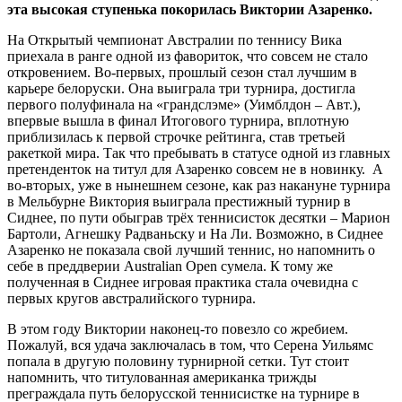
эта высокая ступенька покорилась Виктории Азаренко.
На Открытый чемпионат Австралии по теннису Вика
приехала в ранге одной из фавориток, что совсем не стало
откровением. Во-первых, прошлый сезон стал лучшим в
карьере белоруски. Она выиграла три турнира, достигла
первого полуфинала на «грандслэме» (Уимблдон – Авт.),
впервые вышла в финал Итогового турнира, вплотную
приблизилась к первой строчке рейтинга, став третьей
ракеткой мира. Так что пребывать в статусе одной из главных
претенденток на титул для Азаренко совсем не в новинку. А
во-вторых, уже в нынешнем сезоне, как раз накануне турнира
в Мельбурне Виктория выиграла престижный турнир в
Сиднее, по пути обыграв трёх теннисисток десятки – Марион
Бартоли, Агнешку Радваньску и На Ли. Возможно, в Сиднее
Азаренко не показала свой лучший теннис, но напомнить о
себе в преддверии Australian Open сумела. К тому же
полученная в Сиднее игровая практика стала очевидна с
первых кругов австралийского турнира.
В этом году Виктории наконец-то повезло со жребием.
Пожалуй, вся удача заключалась в том, что Серена Уильямс
попала в другую половину турнирной сетки. Тут стоит
напомнить, что титулованная американка трижды
преграждала путь белорусской теннисистке на турнире в