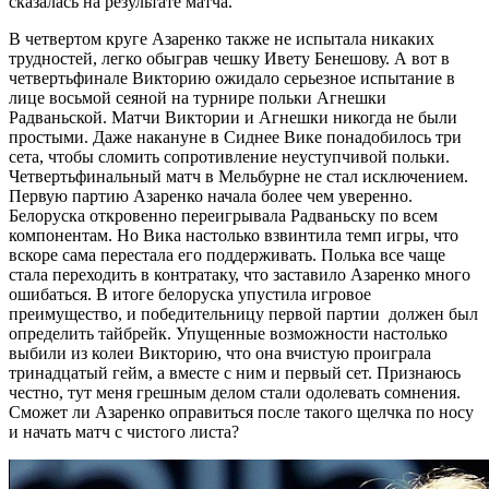
сказалась на результате матча.
В четвертом круге Азаренко также не испытала никаких
трудностей, легко обыграв чешку Ивету Бенешову. А вот в
четвертьфинале Викторию ожидало серьезное испытание в
лице восьмой сеяной на турнире польки Агнешки
Радваньской. Матчи Виктории и Агнешки никогда не были
простыми. Даже накануне в Сиднее Вике понадобилось три
сета, чтобы сломить сопротивление неуступчивой польки.
Четвертьфинальный матч в Мельбурне не стал исключением.
Первую партию Азаренко начала более чем уверенно.
Белоруска откровенно переигрывала Радваньску по всем
компонентам. Но Вика настолько взвинтила темп игры, что
вскоре сама перестала его поддерживать. Полька все чаще
стала переходить в контратаку, что заставило Азаренко много
ошибаться. В итоге белоруска упустила игровое
преимущество, и победительницу первой партии должен был
определить тайбрейк. Упущенные возможности настолько
выбили из колеи Викторию, что она вчистую проиграла
тринадцатый гейм, а вместе с ним и первый сет. Признаюсь
честно, тут меня грешным делом стали одолевать сомнения.
Сможет ли Азаренко оправиться после такого щелчка по носу
и начать матч с чистого листа?