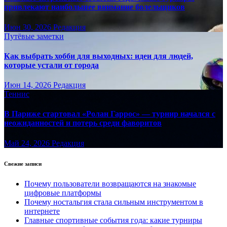
привлекают наибольшее внимание болельщиков
Июн 30, 2026
Редакция
Путёвые заметки
Как выбрать хобби для выходных: идеи для людей,
которые устали от города
Июн 14, 2026
Редакция
Теннис
В Париже стартовал «Ролан Гаррос» — турнир начался с
неожиданностей и потерь среди фаворитов
Май 24, 2026
Редакция
Свежие записи
Почему пользователи возвращаются на знакомые
цифровые платформы
Почему ностальгия стала сильным инструментом в
интернете
Главные спортивные события года: какие турниры