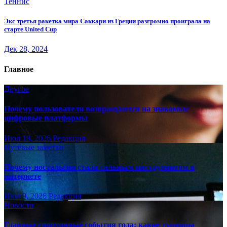
Теннис
Экс третья ракетка мира Саккари из Греции разгромно проиграла на
старте United Cup
Дек 28, 2024
Главное
Другое
Почему пользователи возвращаются на знакомые
цифровые платформы
Июл 18, 2026
Редакция
Путёвые заметки
Почему ностальгия стала сильным инструментом в
интернете
Июл 9, 2026
Редакция
Новости
Главные спортивные события года: какие турниры