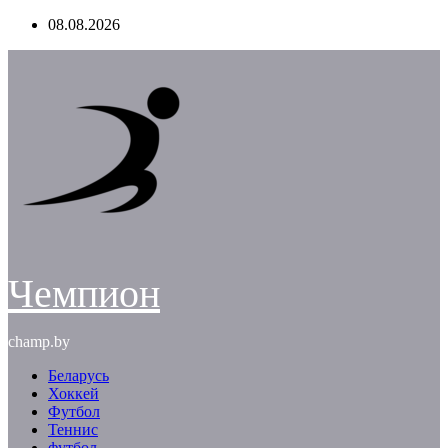
Перейти
08.08.2026
к
содержимому
Чемпион
champ.by
Беларусь
Хоккей
Футбол
Теннис
футбол