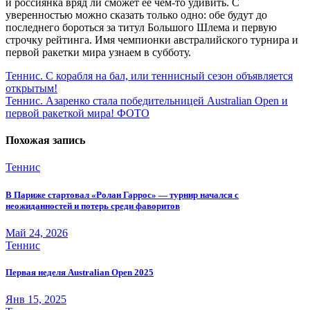
и россиянка вряд ли сможет её чем-то удивить. С
уверенностью можно сказать только одно: обе будут до
последнего бороться за титул Большого Шлема и первую
строчку рейтинга. Имя чемпионки австралийского турнира и
первой ракетки мира узнаем в субботу.
Навигация
Теннис. С корабля на бал, или теннисный сезон объявляется
открытым!
по
Теннис. Азаренко стала победительницей Australian Open и
записям
первой ракеткой мира! ФОТО
Похожая запись
Теннис
В Париже стартовал «Ролан Гаррос» — турнир начался с
неожиданностей и потерь среди фаворитов
Май 24, 2026
Теннис
Первая неделя Australian Open 2025
Янв 15, 2025