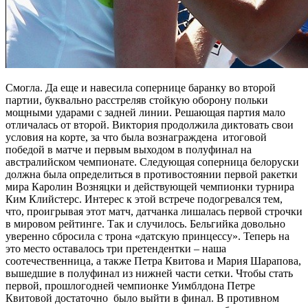
Смогла. Да еще и навесила сопернице баранку во второй
партии, буквально расстреляв стойкую оборону польки
мощными ударами с задней линии. Решающая партия мало
отличалась от второй. Виктория продолжила диктовать свои
условия на корте, за что была вознаграждена итоговой
победой в матче и первым выходом в полуфинал на
австралийском чемпионате. Следующая соперница белоруски
должна была определиться в противостоянии первой ракетки
мира Каролин Возняцки и действующей чемпионки турнира
Ким Клийстерс. Интерес к этой встрече подогревался тем,
что, проигрывая этот матч, датчанка лишалась первой строчки
в мировом рейтинге. Так и случилось. Бельгийка довольно
уверенно сбросила с трона «датскую принцессу». Теперь на
это место оставалось три претендентки – наша
соотечественница, а также Петра Квитова и Мария Шарапова,
вышедшие в полуфинал из нижней части сетки. Чтобы стать
первой, прошлогодней чемпионке Уимблдона Петре
Квитовой достаточно было выйти в финал. В противном