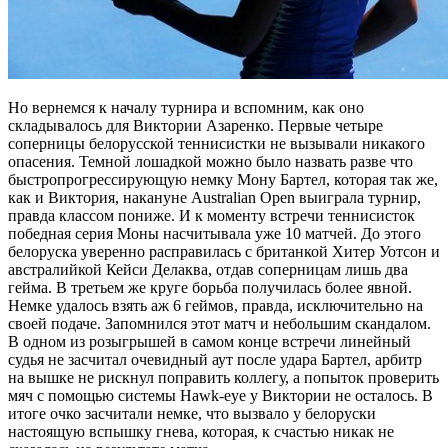
Но вернемся к началу турнира и вспомним, как оно
складывалось для Виктории Азаренко. Первые четыре
соперницы белорусской теннисистки не вызывали никакого
опасения. Темной лошадкой можно было назвать разве что
быстропрогрессирующую немку Мону Бартел, которая так же,
как и Виктория, накануне Australian Open выиграла турнир,
правда классом пониже. И к моменту встречи теннисисток
победная серия Моны насчитывала уже 10 матчей. До этого
белоруска уверенно расправилась с британкой Хитер Уотсон и
австралийкой Кейси Делаква, отдав соперницам лишь два
гейма. В третьем же круге борьба получилась более явной.
Немке удалось взять аж 6 геймов, правда, исключительно на
своей подаче. Запомнился этот матч и небольшим скандалом.
В одном из розыгрышей в самом конце встречи линейный
судья не засчитал очевидный аут после удара Бартел, арбитр
на вышке не рискнул поправить коллегу, а попыток проверить
мяч с помощью сиcтемы Hawk-eye у Виктории не осталось. В
итоге очко засчитали немке, что вызвало у белоруски
настоящую вспышку гнева, которая, к счастью никак не