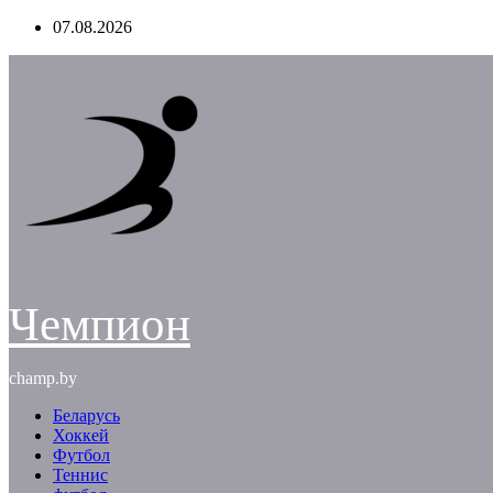
Перейти
07.08.2026
к
содержимому
Чемпион
champ.by
Беларусь
Хоккей
Футбол
Теннис