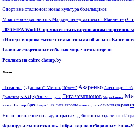
Спорт вне стадионов: новая культура болельщиков
Мбаппе возвращается в Мадрид перед матчем с «Манчестер Сит
2026 FIFA World Cup может стать крупнейшим спортивным
«Интер» в ярком матче с семью голами обыграл «Барселон
Главные спортивные события мира: итоги недели
Реклама на сайте champ.by
Метки
Азаренко
"Гомель"
"Динамо" Минск
Александр Глеб
"Юность"
Ми
Лига чемпионов
КХЛ
Кубок Беларуси
Домрачева
Марек Сикора
с
брест
олимпиада
Шахтер
лига европы
реал
Челси
мини-футбол
евро 2012
Новое поколение на льду и трассах: дебютанты задали тон Игр
Французы «уничтожили» Гибралтар на отборочных Евро-2