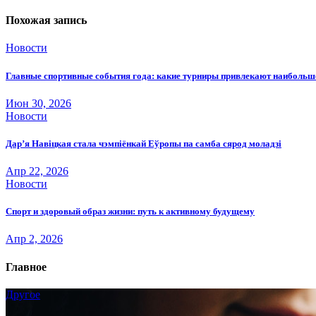
по
записям
Похожая запись
Новости
Главные спортивные события года: какие турниры привлекают наиболь
Июн 30, 2026
Новости
Дар’я Навіцкая стала чэмпіёнкай Еўропы па самба сярод моладзі
Апр 22, 2026
Новости
Спорт и здоровый образ жизни: путь к активному будущему
Апр 2, 2026
Главное
Другое