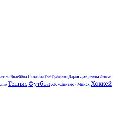
Гандбол
ренко
Волейбол
Дарья Домрачева
Динамо
Глеб
Грабовский
Футбол
Хоккей
Теннис
ХК «Динамо» Минск
енко