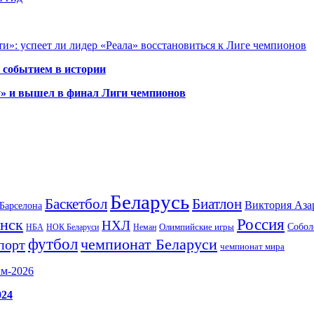
и»: успеет ли лидер «Реала» восстановиться к Лиге чемпионов
 событием в истории
у» и вышел в финал Лиги чемпионов
Беларусь
Баскетбол
Биатлон
Виктория Аза
Барселона
Россия
нск
НХЛ
Олимпийские игры
Собол
НБА
НОК Беларуси
Неман
футбол
чемпионат Беларуси
порт
чемпионат мира
ам-2026
024