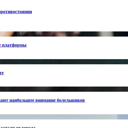
противостоянии
е платформы
те
кают наибольшее внимание болельщиков
устали от города