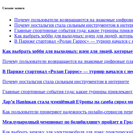
Свежие записи
Почему пользователи возвращаются на знакомые цифро
Почему ностальгия стала сильным инструментом в интер
Главные спортивные события года: какие турниры прив
Как выбрать хобби для выходных: идеи для людей, которы
В Париже стартовал «Ролан Гаррос» — турнир начался с 
Как выбрать хобби для выходных: идеи для людей, которые 
Почему пользователи возвращаются на знакомые цифровые пл
В Париже стартовал «Ролан Гаррос» — турнир начался с не
Почему ностальгия стала сильным инструментом в интернете
Главные спортивные события года: какие турниры привлекаю
Дар’я Навіцкая стала чэмпіёнкай Еўропы па самба сярод мо
Как пользователи проверяют надежность онлайн-сервисов пере
Международный чемпионат по бодибилдингу пройдет в Грод
Как выбрать зарядку для электромобиля для дома: практически