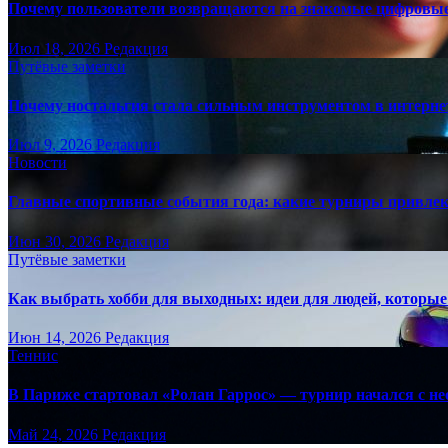
Почему пользователи возвращаются на знакомые цифровы
Июл 18, 2026
Редакция
Путёвые заметки
Почему ностальгия стала сильным инструментом в интерне
Июл 9, 2026
Редакция
Новости
Главные спортивные события года: какие турниры привле
Июн 30, 2026
Редакция
Путёвые заметки
Как выбрать хобби для выходных: идеи для людей, которые 
Июн 14, 2026
Редакция
Теннис
В Париже стартовал «Ролан Гаррос» — турнир начался с не
Май 24, 2026
Редакция