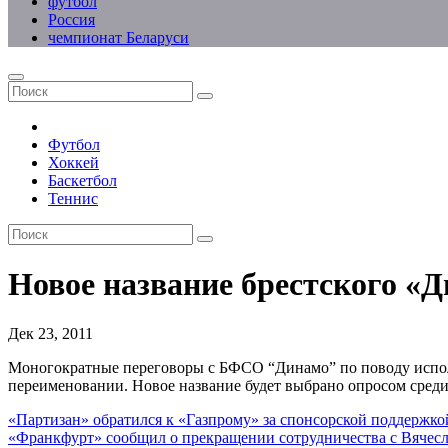
футбол
Россия
чемпионат Беларуси
Футбол
Хоккей
Баскетбол
Теннис
Новое название брестского «
Дек 23, 2011
Моногократные переговоры с БФСО “Динамо” по поводу исполь
переименовании. Новое название будет выбрано опросом среди
Навигация
«Партизан» обратился к «Газпрому» за спонсорской поддержко
«Франкфурт» сообщил о прекращении сотрудничества c Вячес