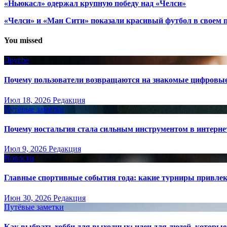
«Ньюкасл» одержал крупную победу над «Челси»
«Челси» и «Ман Сити» показали красивый футбол в своем 
You missed
Другое
Почему пользователи возвращаются на знакомые цифровы
Июл 18, 2026
Редакция
Путёвые заметки
Почему ностальгия стала сильным инструментом в интерне
Июл 9, 2026
Редакция
Новости
Главные спортивные события года: какие турниры привле
Июн 30, 2026
Редакция
Путёвые заметки
Как выбрать хобби для выходных: идеи для людей, которые 