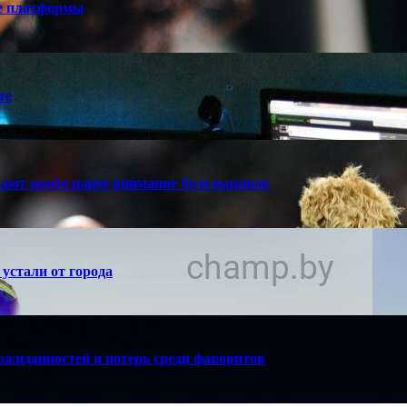
е платформы
те
кают наибольшее внимание болельщиков
устали от города
ожиданностей и потерь среди фаворитов