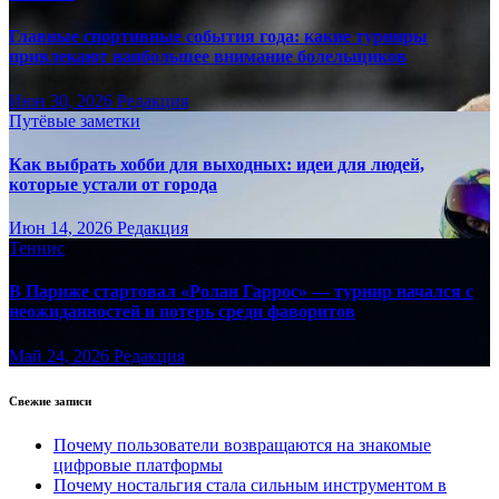
Главные спортивные события года: какие турниры
привлекают наибольшее внимание болельщиков
Июн 30, 2026
Редакция
Путёвые заметки
Как выбрать хобби для выходных: идеи для людей,
которые устали от города
Июн 14, 2026
Редакция
Теннис
В Париже стартовал «Ролан Гаррос» — турнир начался с
неожиданностей и потерь среди фаворитов
Май 24, 2026
Редакция
Свежие записи
Почему пользователи возвращаются на знакомые
цифровые платформы
Почему ностальгия стала сильным инструментом в