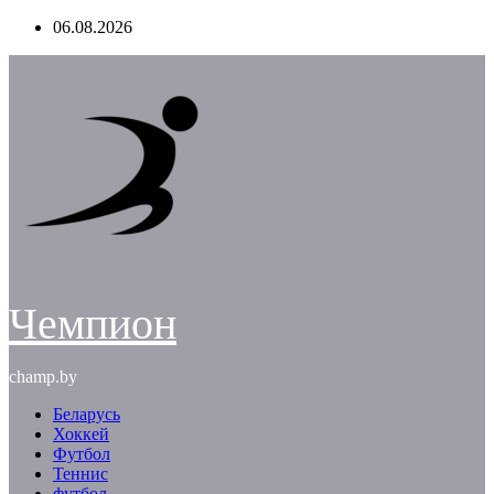
Перейти
06.08.2026
к
содержимому
Чемпион
champ.by
Беларусь
Хоккей
Футбол
Теннис
футбол