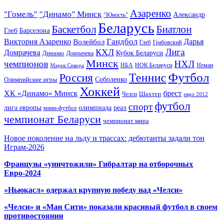
Азаренко
"Гомель"
"Динамо" Минск
Александр
"Юность"
Беларусь
Баскетбол
Биатлон
Глеб
Барселона
Гандбол
Виктория Азаренко
Волейбол
Дарья
Глеб
Грабовский
Лига
КХЛ
Домрачева
Кубок Беларуси
Динамо
Домрачева
Минск
чемпионов
НХЛ
НБА
Марек Сикора
НОК Беларуси
Неман
Футбол
Теннис
Россия
Олимпийские игры
Соболенко
Хоккей
ХК «Динамо» Минск
брест
Шахтер
Челси
евро 2012
футбол
спорт
олимпиада
лига европы
реал
мини-футбол
чемпионат Беларуси
чемпионат мира
Новое поколение на льду и трассах: дебютанты задали тон
Играм-2026
Французы «уничтожили» Гибралтар на отборочных
Евро-2024
«Ньюкасл» одержал крупную победу над «Челси»
«Челси» и «Ман Сити» показали красивый футбол в своем
противостоянии