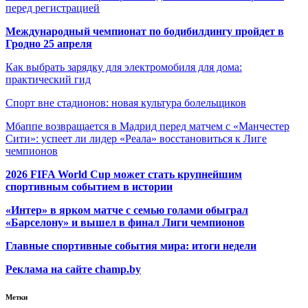
перед регистрацией
Международный чемпионат по бодибилдингу пройдет в
Гродно 25 апреля
Как выбрать зарядку для электромобиля для дома:
практический гид
Спорт вне стадионов: новая культура болельщиков
Мбаппе возвращается в Мадрид перед матчем с «Манчестер
Сити»: успеет ли лидер «Реала» восстановиться к Лиге
чемпионов
2026 FIFA World Cup может стать крупнейшим
спортивным событием в истории
«Интер» в ярком матче с семью голами обыграл
«Барселону» и вышел в финал Лиги чемпионов
Главные спортивные события мира: итоги недели
Реклама на сайте champ.by
Метки