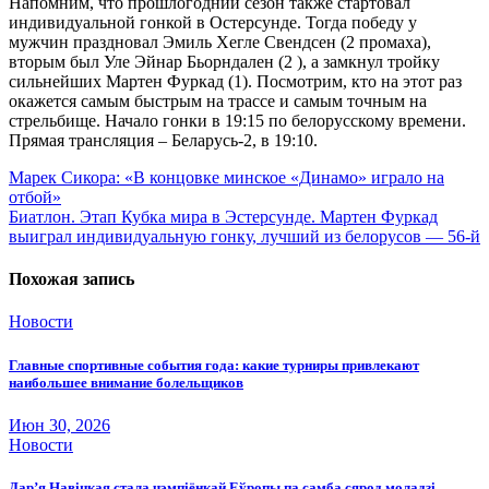
Напомним, что прошлогодний сезон также стартовал
индивидуальной гонкой в Остерсунде. Тогда победу у
мужчин праздновал Эмиль Хегле Свендсен (2 промаха),
вторым был Уле Эйнар Бьорндален (2 ), а замкнул тройку
сильнейших Мартен Фуркад (1). Посмотрим, кто на этот раз
окажется самым быстрым на трассе и самым точным на
стрельбище. Начало гонки в 19:15 по белорусскому времени.
Прямая трансляция – Беларусь-2, в 19:10.
Навигация
Марек Сикора: «В концовке минское «Динамо» играло на
отбой»
по
Биатлон. Этап Кубка мира в Эстерсунде. Мартен Фуркад
записям
выиграл индивидуальную гонку, лучший из белорусов — 56-й
Похожая запись
Новости
Главные спортивные события года: какие турниры привлекают
наибольшее внимание болельщиков
Июн 30, 2026
Новости
Дар’я Навіцкая стала чэмпіёнкай Еўропы па самба сярод моладзі