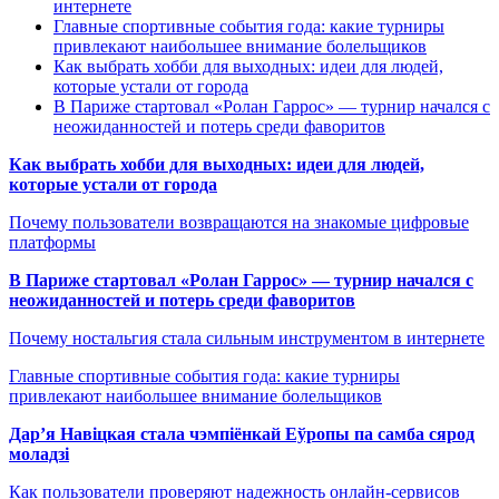
интернете
Главные спортивные события года: какие турниры
привлекают наибольшее внимание болельщиков
Как выбрать хобби для выходных: идеи для людей,
которые устали от города
В Париже стартовал «Ролан Гаррос» — турнир начался с
неожиданностей и потерь среди фаворитов
Как выбрать хобби для выходных: идеи для людей,
которые устали от города
Почему пользователи возвращаются на знакомые цифровые
платформы
В Париже стартовал «Ролан Гаррос» — турнир начался с
неожиданностей и потерь среди фаворитов
Почему ностальгия стала сильным инструментом в интернете
Главные спортивные события года: какие турниры
привлекают наибольшее внимание болельщиков
Дар’я Навіцкая стала чэмпіёнкай Еўропы па самба сярод
моладзі
Как пользователи проверяют надежность онлайн-сервисов