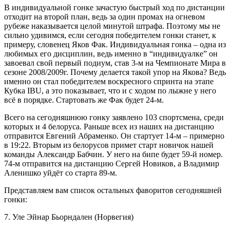
В индивидуальной гонке зачастую быстрый ход по дистанции
отходит на второй план, ведь за один промах на огневом
рубеже наказывается целой минутой штрафа. Поэтому мы не
сильно удивимся, если сегодня победителем гонки станет, к
примеру, словенец Яков Фак. Индивидуальная гонка – одна из
любимых его дисциплин, ведь именно в “индивидуалке” он
завоевал свой первый подиум, став 3-м на Чемпионате Мира в
сезоне 2008/2009г. Почему делается такой упор на Якова? Ведь
именно он стал победителем воскресного спринта на этапе
Кубка IBU, а это показывает, что и с ходом по лыжне у него
всё в порядке. Стартовать же Фак будет 24-м.
Всего на сегодняшнюю гонку заявлено 103 спортсмена, среди
которых и 4 белоруса. Раньше всех из наших на дистанцию
отправится Евгений Абраменко. Он стартует 14-м – примерно
в 19:22. Вторым из белорусов примет старт новичок нашей
команды Александр Бабчин. У него на бипе будет 59-й номер.
74-м отправится на дистанцию Сергей Новиков, а Владимир
Аленишко уйдёт со старта 89-м.
Представляем вам список остальных фаворитов сегодняшней
гонки:
7. Уле Эйнар Бьорндален (Норвегия)