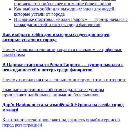
привлекают наибольшее внимание болельщиков
Как выбрать хобби для выходных: идеи для людей,
которые устали от города
В Париже стартовал «Ролан Гаррос» — турнир начался с
неожиданностей и потерь среди фаворитов
Как выбрать хобби для выходных: идеи для людей,
которые устали от города
Почему пользователи возвращаются на знакомые цифровые
платформы
В Париже стартовал «Ролан Гаррос» — турнир начался с
неожиданностей и потерь среди фаворитов
Почему ностальгия стала сильным инструментом в интернете
Главные спортивные события года: какие турниры
привлекают наибольшее внимание болельщиков
Дар’я Навіцкая стала чэмпіёнкай Еўропы па самба сярод
моладзі
Как пользователи проверяют надежность онлайн-сервисов
перед регистрацией