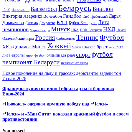
Александр
"Юность"
Беларусь
Баскетбол
Биатлон
Глеб
Барселона
Гандбол
Виктория Азаренко
Волейбол
Дарья
Глеб
Грабовский
Лига
КХЛ
Домрачева
Кубок Беларуси
Динамо
Домрачева
Минск
чемпионов
НХЛ
НБА
Марек Сикора
НОК Беларуси
Неман
Футбол
Теннис
Россия
Олимпийские игры
Соболенко
Хоккей
ХК «Динамо» Минск
брест
Шахтер
Челси
евро 2012
футбол
спорт
олимпиада
лига европы
реал
мини-футбол
чемпионат Беларуси
чемпионат мира
Новое поколение на льду и трассах: дебютанты задали тон
Играм-2026
Французы «уничтожили» Гибралтар на отборочных
Евро-2024
«Ньюкасл» одержал крупную победу над «Челси»
«Челси» и «Ман Сити» показали красивый футбол в своем
противостоянии
You missed