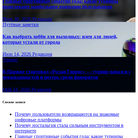
Главные спортивные события года: какие турниры
привлекают наибольшее внимание болельщиков
Июн 30, 2026
Редакция
Путёвые заметки
Как выбрать хобби для выходных: идеи для людей,
которые устали от города
Июн 14, 2026
Редакция
Теннис
В Париже стартовал «Ролан Гаррос» — турнир начался с
неожиданностей и потерь среди фаворитов
Май 24, 2026
Редакция
Свежие записи
Почему пользователи возвращаются на знакомые
цифровые платформы
Почему ностальгия стала сильным инструментом в
интернете
Главные спортивные события года: какие турниры