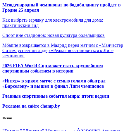
Международный чемпионат по бодибилдингу пройдет в
Гродно 25 апреля
Как выбрать зарядку для электромобиля для дома:
практический гид
Спорт вне стадионов: новая культура болельщиков
Мбаппе возвращается в Мадрид перед матчем с «Манчестер
Сити»: успеет ли лидер «Реала» восстановиться к Лиге
чемпионов
2026 FIFA World Cup может стать крупнейшим
спортивным событием в истории
«Интер» в ярком матче с семью голами обыграл
«Барселону» и вышел в финал Лиги чемпионов
Главные спортивные события мира: итоги недели
Реклама на сайте champ.by
Метки
Азаренко
"Гомель"
"Динамо" Минск