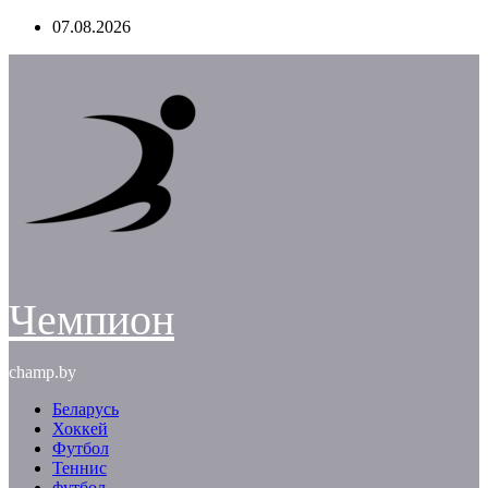
Перейти
07.08.2026
к
содержимому
Чемпион
champ.by
Беларусь
Хоккей
Футбол
Теннис
футбол