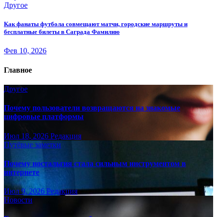
Другое
Как фанаты футбола совмещают матчи, городские маршруты и
бесплатные билеты в Саграда Фамилию
Фев 10, 2026
Главное
Другое
Почему пользователи возвращаются на знакомые
цифровые платформы
Июл 18, 2026
Редакция
Путёвые заметки
Почему ностальгия стала сильным инструментом в
интернете
Июл 9, 2026
Редакция
Новости