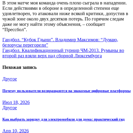
В этом матче моя команда очень плохо сыграла в нападении.
Если действиями в обороне в определенной степени еще
удовлетворен, то атаковали ниже всякой критики, допустив в
чужой зоне около двух десятков потерь. По горячим следам
даже не могу найти этому объяснения, – сообщает
“Прессбол”.
Навигация
Гандбол. “Кубок Гдыни”. Владимир Максимов: “Думаю,
белорусы перегорели”
по
Гандбол. Квалификационный турнир ЧМ-2013. Румыны во
записям
второй раз взяли верх над сборной Люксембурга
Похожая запись
Другое
Почему пользователи возвращаются на знакомые цифровые платформы
Июл 18, 2026
Другое
Как выбрать зарядку для электромобиля для дома: практический гид
Апр 10, 2026