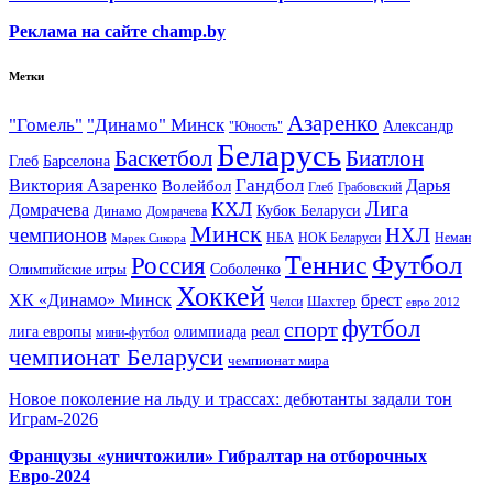
Реклама на сайте champ.by
Метки
Азаренко
"Гомель"
"Динамо" Минск
Александр
"Юность"
Беларусь
Баскетбол
Биатлон
Глеб
Барселона
Гандбол
Виктория Азаренко
Волейбол
Дарья
Глеб
Грабовский
Лига
КХЛ
Домрачева
Кубок Беларуси
Динамо
Домрачева
Минск
чемпионов
НХЛ
НБА
Марек Сикора
НОК Беларуси
Неман
Футбол
Теннис
Россия
Олимпийские игры
Соболенко
Хоккей
ХК «Динамо» Минск
брест
Шахтер
Челси
евро 2012
футбол
спорт
олимпиада
лига европы
реал
мини-футбол
чемпионат Беларуси
чемпионат мира
Новое поколение на льду и трассах: дебютанты задали тон
Играм-2026
Французы «уничтожили» Гибралтар на отборочных
Евро-2024