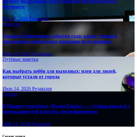
Почему ностальгия стала сильным инструментом в
интернете
Июл 9, 2026
Редакция
Новости
Главные спортивные события года: какие турниры
привлекают наибольшее внимание болельщиков
Июн 30, 2026
Редакция
Путёвые заметки
Как выбрать хобби для выходных: идеи для людей,
которые устали от города
Июн 14, 2026
Редакция
Теннис
В Париже стартовал «Ролан Гаррос» — турнир начался с
неожиданностей и потерь среди фаворитов
Май 24, 2026
Редакция
Свежие записи