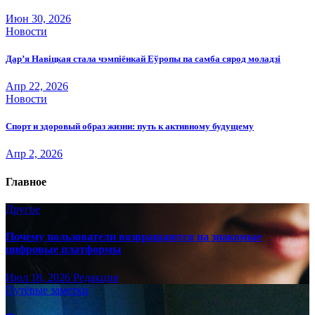
Июн 30, 2026
Новости
Дар’я Навіцкая стала чэмпіёнкай Еўропы па самба сярод моладзі
Апр 22, 2026
Новости
Спорт и здоровый образ жизни: путь к активному будущему
Апр 2, 2026
Главное
Другое
Почему пользователи возвращаются на знакомые
цифровые платформы
Июл 18, 2026
Редакция
Путёвые заметки