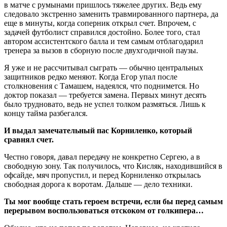
в матче с румынами пришлось тяжелее других. Ведь ему
следовало экстренно заменить травмированного партнера, да
еще в минуты, когда соперник открыл счет. Впрочем, с
задачей футболист справился достойно. Более того, стал
автором ассистентского балла и тем самым отблагодарил
тренера за вызов в сборную после двухгодичной паузы.
Я уже и не рассчитывал сыграть — обычно центральных
защитников редко меняют. Когда Егор упал после
столкновения с Тамашем, надеялся, что поднимется. Но
доктор показал — требуется замена. Первых минут десять
было трудновато, ведь не успел толком размяться. Лишь к
концу тайма разбегался.
И выдал замечательный пас Корниленко, который
сравнял счет.
Честно говоря, давал передачу не конкретно Сергею, а в
свободную зону. Так получилось, что Кисляк, находившийся в
офсайде, мяч пропустил, и перед Корниленко открылась
свободная дорога к воротам. Дальше — дело техники.
Ты мог вообще стать героем встречи, если бы перед самым
перерывом воспользоваться отскоком от голкипера…