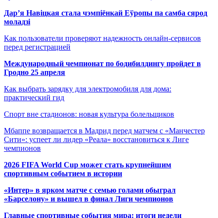
Дар’я Навіцкая стала чэмпіёнкай Еўропы па самба сярод
моладзі
Как пользователи проверяют надежность онлайн-сервисов
перед регистрацией
Международный чемпионат по бодибилдингу пройдет в
Гродно 25 апреля
Как выбрать зарядку для электромобиля для дома:
практический гид
Спорт вне стадионов: новая культура болельщиков
Мбаппе возвращается в Мадрид перед матчем с «Манчестер
Сити»: успеет ли лидер «Реала» восстановиться к Лиге
чемпионов
2026 FIFA World Cup может стать крупнейшим
спортивным событием в истории
«Интер» в ярком матче с семью голами обыграл
«Барселону» и вышел в финал Лиги чемпионов
Главные спортивные события мира: итоги недели