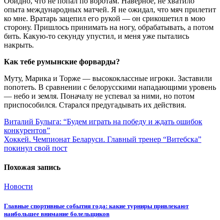
Обидно, что не попал по воротам. Наверное, не хватило
опыта международных матчей. Я не ожидал, что мяч прилетит
ко мне. Вратарь зацепил его рукой — он срикошетил в мою
сторону. Пришлось принимать на ногу, обрабатывать, а потом
бить. Какую-то секунду упустил, и меня уже пытались
накрыть.
Как тебе румынские форварды?
Муту, Марика и Торже — высококлассные игроки. Заставили
попотеть. В сравнении с белорусскими нападающими уровень
— небо и земля. Поначалу не успевал за ними, но потом
приспособился. Старался предугадывать их действия.
Навигация
Виталий Булыга: “Будем играть на победу и ждать ошибок
конкурентов”
по
Хоккей. Чемпионат Беларуси. Главный тренер “Витебска”
записям
покинул свой пост
Похожая запись
Новости
Главные спортивные события года: какие турниры привлекают
наибольшее внимание болельщиков