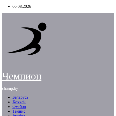
Перейти
06.08.2026
к
содержимому
Чемпион
champ.by
Беларусь
Хоккей
Футбол
Теннис
футбол