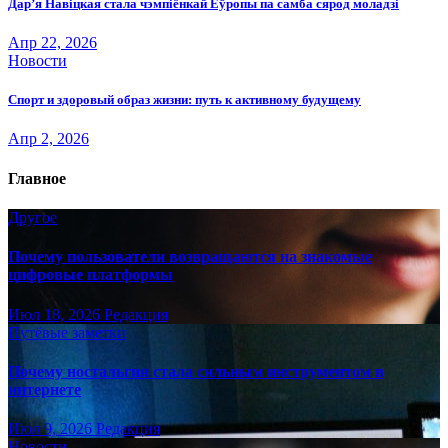
Дар’я Навіцкая стала чэмпіёнкай Еўропы па самба сярод моладзі
Апр 22, 2026
Новости
Спорт и здоровый образ жизни: путь к активному будущему
Апр 2, 2026
Главное
Другое
Почему пользователи возвращаются на знакомые
цифровые платформы
Июл 18, 2026
Редакция
Путёвые заметки
Почему ностальгия стала сильным инструментом в
интернете
Июл 9, 2026
Редакция
Новости