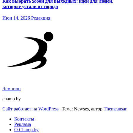
Как выбрать хобби для выходных: идеи для людей,
которые устали от города
Июн 14, 2026
Редакция
Чемпион
champ.by
Сайт работает на WordPress
|
Тема: Newses, автор
Themeansar
Контакты
Реклама
О Champ.by