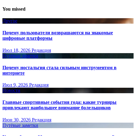
You missed
Другое
Почему пользователи возвращаются на знакомые
цифровые платформы
Июл 18, 2026
Редакция
Путёвые заметки
Почему ностальгия стала сильным инструментом в
интернете
Июл 9, 2026
Редакция
Новости
Главные спортивные события года: какие турниры
привлекают наибольшее внимание болельщиков
Июн 30, 2026
Редакция
Путёвые заметки