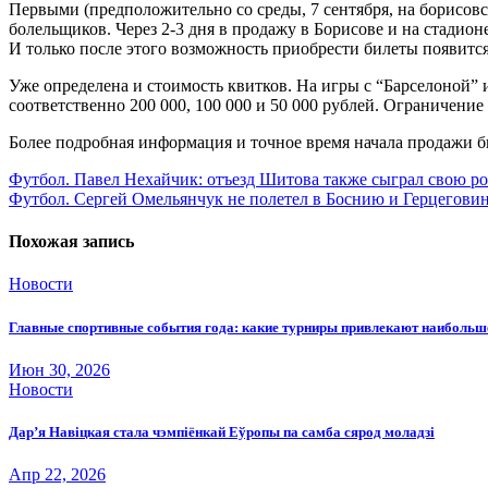
Первыми (предположительно со среды, 7 сентября, на борисовс
болельщиков. Через 2-3 дня в продажу в Борисове и на стади
И только после этого возможность приобрести билеты появится 
Уже определена и стоимость квитков. На игры с “Барселоной” и
соответственно 200 000, 100 000 и 50 000 рублей. Ограничени
Более подробная информация и точное время начала продажи 
Навигация
Футбол. Павел Нехайчик: отъезд Шитова также сыграл свою р
Футбол. Сергей Омельянчук не полетел в Боснию и Герцегови
по
записям
Похожая запись
Новости
Главные спортивные события года: какие турниры привлекают наиболь
Июн 30, 2026
Новости
Дар’я Навіцкая стала чэмпіёнкай Еўропы па самба сярод моладзі
Апр 22, 2026