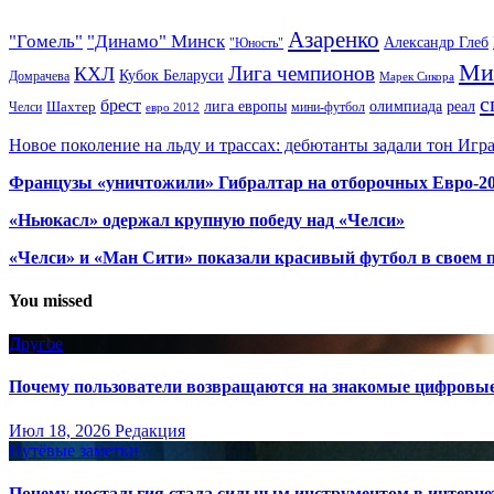
Азаренко
"Гомель"
"Динамо" Минск
Александр Глеб
"Юность"
Ми
Лига чемпионов
КХЛ
Кубок Беларуси
Домрачева
Марек Сикора
с
брест
олимпиада
Шахтер
лига европы
реал
Челси
мини-футбол
евро 2012
Новое поколение на льду и трассах: дебютанты задали тон Игр
Французы «уничтожили» Гибралтар на отборочных Евро-2
«Ньюкасл» одержал крупную победу над «Челси»
«Челси» и «Ман Сити» показали красивый футбол в своем 
You missed
Другое
Почему пользователи возвращаются на знакомые цифровы
Июл 18, 2026
Редакция
Путёвые заметки
Почему ностальгия стала сильным инструментом в интерне