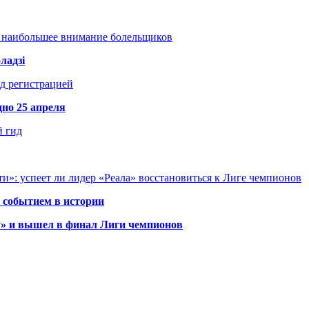
т наибольшее внимание болельщиков
ладзі
д регистрацией
но 25 апреля
й гид
и»: успеет ли лидер «Реала» восстановиться к Лиге чемпионов
 событием в истории
у» и вышел в финал Лиги чемпионов