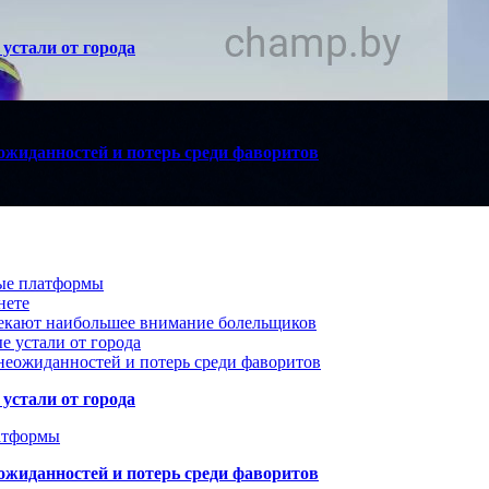
устали от города
ожиданностей и потерь среди фаворитов
вые платформы
нете
лекают наибольшее внимание болельщиков
е устали от города
неожиданностей и потерь среди фаворитов
устали от города
атформы
ожиданностей и потерь среди фаворитов