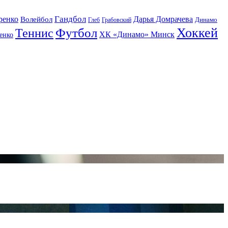
Гандбол
ренко
Волейбол
Дарья Домрачева
Динамо
Глеб
Грабовский
Футбол
Хоккей
Теннис
ХК «Динамо» Минск
енко