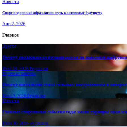
Новости
Спорт и здоровый образ жизни: путь к активному будущему
Апр 2, 2026
Главное
Другое
Почему пользователи возвращаются на знакомые цифровы
Июл 18, 2026
Редакция
Путёвые заметки
Почему ностальгия стала сильным инструментом в интерне
Июл 9, 2026
Редакция
Новости
Главные спортивные события года: какие турниры привле
Июн 30, 2026
Редакция