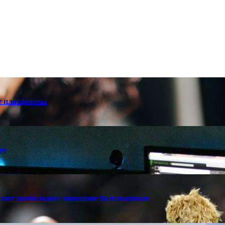
е платформы
те
кают наибольшее внимание болельщиков