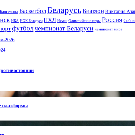
Беларусь
Баскетбол
Биатлон
Виктория Аза
Барселона
Россия
нск
НХЛ
Олимпийские игры
Собол
НБА
НОК Беларуси
Неман
футбол
чемпионат Беларуси
порт
чемпионат мира
ам-2026
024
противостоянии
е платформы
те