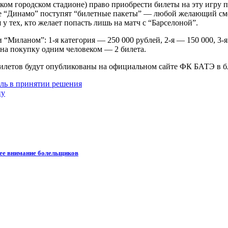
ком городском стадионе) право приобрести билеты на эту игру 
оне “Динамо” поступят “билетные пакеты” — любой желающий см
у тех, кто желает попасть лишь на матч с “Барселоной”.
 “Миланом”: 1-я категория — 250 000 рублей, 2-я — 150 000, 3-
е на покупку одним человеком — 2 билета.
билетов будут опубликованы на официальном сайте ФК БАТЭ в 
оль в принятии решения
ну
шее внимание болельщиков