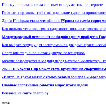
Почему ностальгия стала сильным инструментом в интернете
Главные спортивные события года: какие турниры привлекаю
Дар’я Навіцкая стала чэмпіёнкай Еўропы па самба сярод мо
Как пользователи проверяют надежность онлайн-сервисов пере
Международный чемпионат по бодибилдингу пройдет в Грод
Как выбрать зарядку для электромобиля для дома: практически
Спорт вне стадионов: новая культура болельщиков
Мбаппе возвращается в Мадрид перед матчем с «Манчестер Сит
2026 FIFA World Cup может стать крупнейшим спортивным
«Интер» в ярком матче с семью голами обыграл «Барселон
Главные спортивные события мира: итоги недели
Реклама на сайте champ.by
Метки