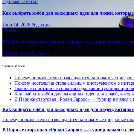
Путёвые заметки
Как выбрать хобби для выходных: идеи для людей, которые 
Июн 14, 2026
Редакция
Теннис
В Париже стартовал «Ролан Гаррос» — турнир начался с не
Май 24, 2026
Редакция
Свежие записи
Почему пользователи возвращаются на знакомые цифро
Почему ностальгия стала сильным инструментом в интер
Главные спортивные события года: какие турниры прив
Как выбрать хобби для выходных: идеи для людей, которы
В Париже стартовал «Ролан Гаррос» — турнир начался с 
Как выбрать хобби для выходных: идеи для людей, которые 
Почему пользователи возвращаются на знакомые цифровые пл
В Париже стартовал «Ролан Гаррос» — турнир начался с не