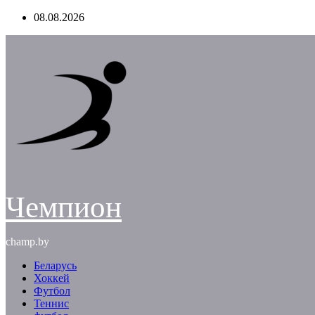
Перейти
08.08.2026
к
содержимому
Чемпион
champ.by
Беларусь
Хоккей
Футбол
Теннис