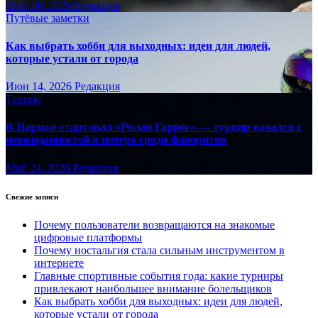
Июн 30, 2026
Редакция
Путёвые заметки
Как выбрать хобби для выходных: идеи для людей,
которые устали от города
Июн 14, 2026
Редакция
Теннис
В Париже стартовал «Ролан Гаррос» — турнир начался с
неожиданностей и потерь среди фаворитов
Май 24, 2026
Редакция
Свежие записи
Почему пользователи возвращаются на знакомые
цифровые платформы
Почему ностальгия стала сильным инструментом в
интернете
Главные спортивные события года: какие турниры
привлекают наибольшее внимание болельщиков
Как выбрать хобби для выходных: идеи для людей,
которые устали от города