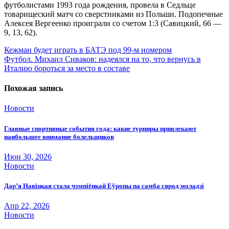
футболистами 1993 года рождения, провела в Седльце
товарищеский матч со сверстниками из Польши. Подопечные
Алексея Вергеенко проиграли со счетом 1:3 (Савицкий, 66 —
9, 13, 62).
Навигация
Кежман будет играть в БАТЭ под 99-м номером
Футбол. Михаил Сиваков: надеялся на то, что вернусь в
по
Италию бороться за место в составе
записям
Похожая запись
Новости
Главные спортивные события года: какие турниры привлекают
наибольшее внимание болельщиков
Июн 30, 2026
Новости
Дар’я Навіцкая стала чэмпіёнкай Еўропы па самба сярод моладзі
Апр 22, 2026
Новости