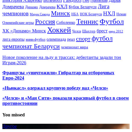
Виктория Азаренко
Волейбол
Дарья
Глеб
Грабовский
Лига
КХЛ
Домрачева
Кубок Беларуси
Динамо
Домрачева
Минск
чемпионов
НХЛ
НБА
Марек Сикора
НОК Беларуси
Неман
Футбол
Теннис
Россия
Олимпийские игры
Соболенко
Хоккей
ХК «Динамо» Минск
брест
Шахтер
Челси
евро 2012
футбол
спорт
олимпиада
лига европы
реал
мини-футбол
чемпионат Беларуси
чемпионат мира
Новое поколение на льду и трассах: дебютанты задали тон
Играм-2026
Французы «уничтожили» Гибралтар на отборочных
Евро-2024
«Ньюкасл» одержал крупную победу над «Челси»
«Челси» и «Ман Сити» показали красивый футбол в своем
противостоянии
You missed
Другое