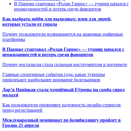
В Париже стартовал «Ролан Гаррос» — турнир начался с
неожиданностей и потерь среди фаворитов
Как выбрать хобби для выходных: идеи для людей,
которые устали от города
Почему пользователи возвращаются на знакомые цифровые
платформы
В Париже стартовал «Ролан Гаррос» — турнир начался с
неожиданностей и потерь среди фаворитов
Почему ностальгия стала сильным инструментом в интернете
Главные спортивные события года: какие турниры
привлекают наибольшее внимание болельщиков
Дар’я Навіцкая стала чэмпіёнкай Еўропы па самба сярод
моладзі
Как пользователи проверяют надежность онлайн-сервисов
перед регистрацией
Международный чемпионат по бодибилдингу пройдет в
Гродно 25 апреля