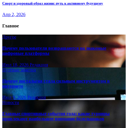
Спорт и здоровый образ жизни: путь к активному будущему
Апр 2, 2026
Главное
Другое
Почему пользователи возвращаются на знакомые
цифровые платформы
Июл 18, 2026
Редакция
Путёвые заметки
Почему ностальгия стала сильным инструментом в
интернете
Июл 9, 2026
Редакция
Новости
Главные спортивные события года: какие турниры
привлекают наибольшее внимание болельщиков