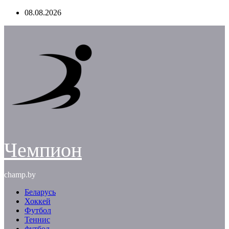
Перейти
08.08.2026
к
содержимому
Чемпион
champ.by
Беларусь
Хоккей
Футбол
Теннис
футбол