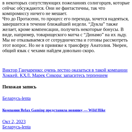
в некоторых сопутствующих пожеланиях солигорцев, которые
сейчас обсуждаются. Они не фантастичны, так что
компромиссу ничего не мешает.
Что до Протасени, то процесс его перехода, хочется надеяться,
завершится в течение ближайшей недели. “Дукла” также
желает, кроме компенсации, получить некоторые бонусы. В
виде, например, товарищеского матча с “Динамо” на их льду.
Мы не отказываемся от сотрудничества и готовы рассмотреть
этот вопрос. Но не в привязке к трансферу Анатолия. Уверен,
общий язык с чехами найдем довольно скоро.
Навигация
по
Виктор Ганчаренко: очень лестно оказаться в такой компании
Хоккей. КХЛ. Марек Сикора: запаситесь терпением
записям
Похожая запись
Беларусь-lenta
Компания Relax Gaming представила новинку — Wild Hike
Окт 2, 2023
Беларусь-lenta