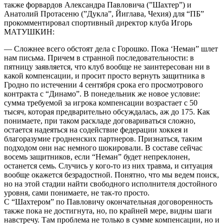
также форвардов Александра Павловича (”Шахтер”) и
Анатолий Протасеню (”Дукла”, Йиглава, Чехия) для “ПБ”
прокомментировал спортивный директор клуба Игорь
МАТУШКИН:
— Сложнее всего обстоят дела с Горошко. Пока ‘Неман” шлет
нам письма. Причем в странной последовательности: в
пятницу заявляется, что клуб вообще не заинтересован ни в
какой компенсации, и просит просто вернуть защитника в
Гродно по истечении 4 сентября срока его просмотрового
контракта с “Динамо”. В понедельник же новое условие:
сумма требуемой за игрока компенсации возрастает с 50
тысяч, которая предварительно обсуждалась, аж до 175. Как
понимаете, при таком раскладе договариваться сложно,
остается надеяться на содействие федерации хоккея и
благоразумие гродненских партнеров. Признаться, таким
подходом они нас немного шокировали. В составе сейчас
восемь защитников, если “Неман” будет непреклонен,
останется семь. Случись у кого-то из них травма, и ситуация
вообще окажется безрадостной. Понятно, что мы ведем поиск,
но на этой стадии найти свободного исполнителя достойного
уровня, сами понимаете, не так-то просто.
С “Шахтером” по Павловичу окончательная договоренность
также пока не достигнута, но, по крайней мере, видны шаги
навстречу. Там проблема не только в сумме компенсации, но и