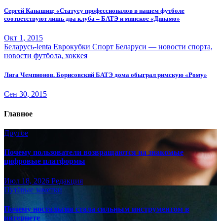
Сергей Канашиц: «Статусу профессионалов в нашем футболе
соответствуют лишь два клуба – БАТЭ и минское «Динамо»
Окт 1, 2015
Беларусь-lenta
Еврокубки
Спорт Беларуси — новости спорта,
новости футбола, хоккея
Лига Чемпионов. Борисовский БАТЭ дома обыграл римскую «Рому»
Сен 30, 2015
Главное
Другое
Почему пользователи возвращаются на знакомые
цифровые платформы
Июл 18, 2026
Редакция
Путёвые заметки
Почему ностальгия стала сильным инструментом в
интернете