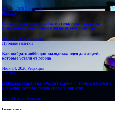
Июл 9, 2026
Редакция
Новости
Главные спортивные события года: какие турниры
привлекают наибольшее внимание болельщиков
Июн 30, 2026
Редакция
Путёвые заметки
Как выбрать хобби для выходных: идеи для людей,
которые устали от города
Июн 14, 2026
Редакция
Теннис
В Париже стартовал «Ролан Гаррос» — турнир начался с
неожиданностей и потерь среди фаворитов
Май 24, 2026
Редакция
Свежие записи