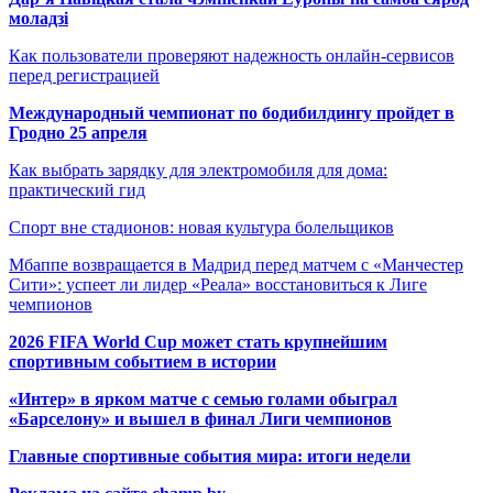
моладзі
Как пользователи проверяют надежность онлайн-сервисов
перед регистрацией
Международный чемпионат по бодибилдингу пройдет в
Гродно 25 апреля
Как выбрать зарядку для электромобиля для дома:
практический гид
Спорт вне стадионов: новая культура болельщиков
Мбаппе возвращается в Мадрид перед матчем с «Манчестер
Сити»: успеет ли лидер «Реала» восстановиться к Лиге
чемпионов
2026 FIFA World Cup может стать крупнейшим
спортивным событием в истории
«Интер» в ярком матче с семью голами обыграл
«Барселону» и вышел в финал Лиги чемпионов
Главные спортивные события мира: итоги недели