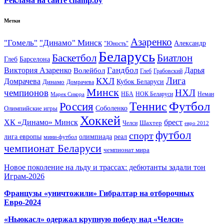
Реклама на сайте champ.by
Метки
Азаренко
"Гомель"
"Динамо" Минск
Александр
"Юность"
Беларусь
Баскетбол
Биатлон
Глеб
Барселона
Гандбол
Виктория Азаренко
Волейбол
Дарья
Глеб
Грабовский
Лига
КХЛ
Домрачева
Кубок Беларуси
Динамо
Домрачева
Минск
чемпионов
НХЛ
НБА
Марек Сикора
НОК Беларуси
Неман
Футбол
Теннис
Россия
Олимпийские игры
Соболенко
Хоккей
ХК «Динамо» Минск
брест
Шахтер
Челси
евро 2012
футбол
спорт
олимпиада
лига европы
реал
мини-футбол
чемпионат Беларуси
чемпионат мира
Новое поколение на льду и трассах: дебютанты задали тон
Играм-2026
Французы «уничтожили» Гибралтар на отборочных
Евро-2024
«Ньюкасл» одержал крупную победу над «Челси»