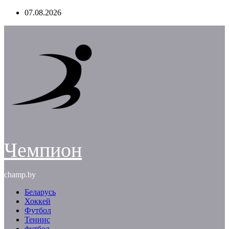
Перейти
07.08.2026
к
содержимому
Чемпион
champ.by
Беларусь
Хоккей
Футбол
Теннис
футбол