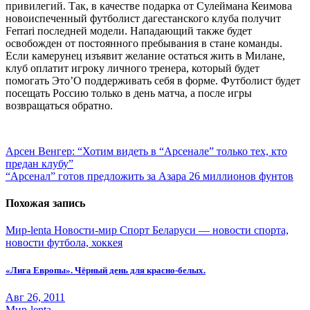
привилегий. Так, в качестве подарка от Сулеймана Кеимова
новоиспеченный футболист дагестанского клуба получит
Ferrari последней модели. Нападающий также будет
освобожден от постоянного пребывания в стане команды.
Если камерунец изъявит желание остаться жить в Милане,
клуб оплатит игроку личного тренера, который будет
помогать Это’О поддерживать себя в форме. Футболист будет
посещать Россию только в день матча, а после игры
возвращаться обратно.
Навигация
по
Арсен Венгер: “Хотим видеть в “Арсенале” только тех, кто
предан клубу”
записям
“Арсенал” готов предложить за Азара 26 миллионов фунтов
Похожая запись
Мир-lenta
Новости-мир
Спорт Беларуси — новости спорта,
новости футбола, хоккея
«Лига Европы». Чёрный день для красно-белых.
Авг 26, 2011
Мир-lenta