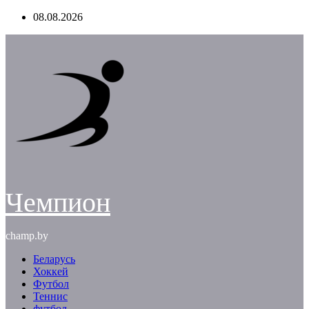
Перейти
08.08.2026
к
содержимому
Чемпион
champ.by
Беларусь
Хоккей
Футбол
Теннис
футбол