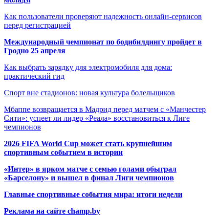
Как пользователи проверяют надежность онлайн-сервисов
перед регистрацией
Международный чемпионат по бодибилдингу пройдет в
Гродно 25 апреля
Как выбрать зарядку для электромобиля для дома:
практический гид
Спорт вне стадионов: новая культура болельщиков
Мбаппе возвращается в Мадрид перед матчем с «Манчестер
Сити»: успеет ли лидер «Реала» восстановиться к Лиге
чемпионов
2026 FIFA World Cup может стать крупнейшим
спортивным событием в истории
«Интер» в ярком матче с семью голами обыграл
«Барселону» и вышел в финал Лиги чемпионов
Главные спортивные события мира: итоги недели
Реклама на сайте champ.by