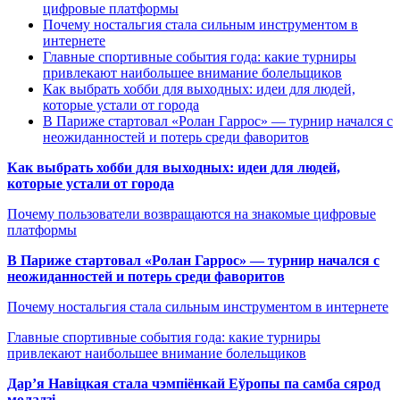
цифровые платформы
Почему ностальгия стала сильным инструментом в
интернете
Главные спортивные события года: какие турниры
привлекают наибольшее внимание болельщиков
Как выбрать хобби для выходных: идеи для людей,
которые устали от города
В Париже стартовал «Ролан Гаррос» — турнир начался с
неожиданностей и потерь среди фаворитов
Как выбрать хобби для выходных: идеи для людей,
которые устали от города
Почему пользователи возвращаются на знакомые цифровые
платформы
В Париже стартовал «Ролан Гаррос» — турнир начался с
неожиданностей и потерь среди фаворитов
Почему ностальгия стала сильным инструментом в интернете
Главные спортивные события года: какие турниры
привлекают наибольшее внимание болельщиков
Дар’я Навіцкая стала чэмпіёнкай Еўропы па самба сярод
моладзі