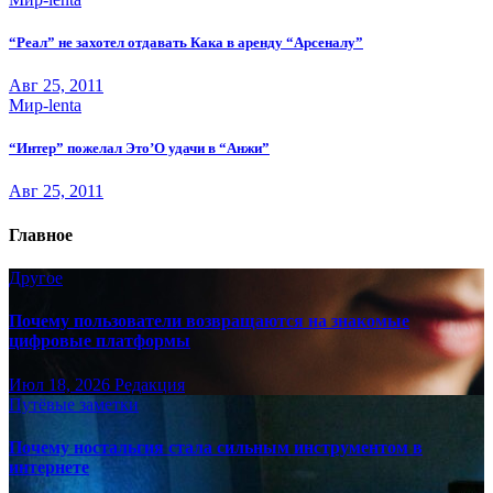
“Реал” не захотел отдавать Кака в аренду “Арсеналу”
Авг 25, 2011
Мир-lenta
“Интер” пожелал Это’О удачи в “Анжи”
Авг 25, 2011
Главное
Другое
Почему пользователи возвращаются на знакомые
цифровые платформы
Июл 18, 2026
Редакция
Путёвые заметки
Почему ностальгия стала сильным инструментом в
интернете