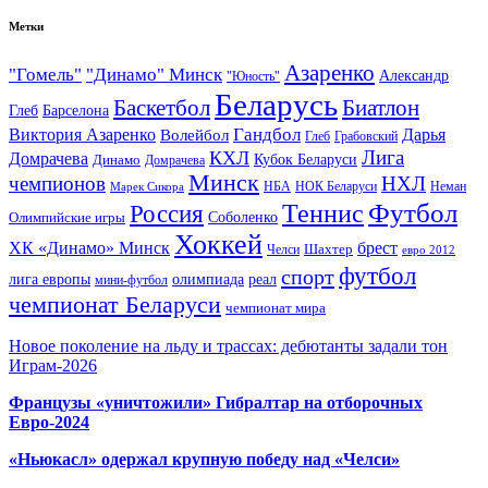
Метки
Азаренко
"Гомель"
"Динамо" Минск
Александр
"Юность"
Беларусь
Баскетбол
Биатлон
Глеб
Барселона
Гандбол
Виктория Азаренко
Волейбол
Дарья
Глеб
Грабовский
Лига
КХЛ
Домрачева
Кубок Беларуси
Динамо
Домрачева
Минск
чемпионов
НХЛ
НБА
Марек Сикора
НОК Беларуси
Неман
Футбол
Теннис
Россия
Олимпийские игры
Соболенко
Хоккей
ХК «Динамо» Минск
брест
Шахтер
Челси
евро 2012
футбол
спорт
олимпиада
лига европы
реал
мини-футбол
чемпионат Беларуси
чемпионат мира
Новое поколение на льду и трассах: дебютанты задали тон
Играм-2026
Французы «уничтожили» Гибралтар на отборочных
Евро-2024
«Ньюкасл» одержал крупную победу над «Челси»