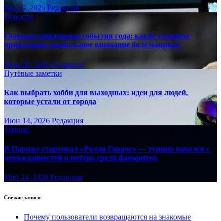
Июл 9, 2026
Редакция
Новости
Главные спортивные события года: какие турниры
привлекают наибольшее внимание болельщиков
Июн 30, 2026
Редакция
Путёвые заметки
Как выбрать хобби для выходных: идеи для людей,
которые устали от города
Июн 14, 2026
Редакция
Теннис
В Париже стартовал «Ролан Гаррос» — турнир начался с
неожиданностей и потерь среди фаворитов
Май 24, 2026
Редакция
Свежие записи
Почему пользователи возвращаются на знакомые