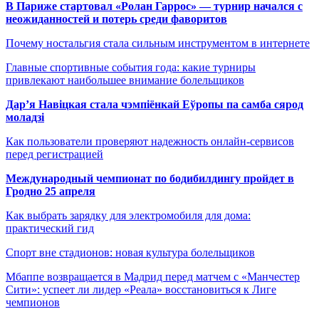
В Париже стартовал «Ролан Гаррос» — турнир начался с
неожиданностей и потерь среди фаворитов
Почему ностальгия стала сильным инструментом в интернете
Главные спортивные события года: какие турниры
привлекают наибольшее внимание болельщиков
Дар’я Навіцкая стала чэмпіёнкай Еўропы па самба сярод
моладзі
Как пользователи проверяют надежность онлайн-сервисов
перед регистрацией
Международный чемпионат по бодибилдингу пройдет в
Гродно 25 апреля
Как выбрать зарядку для электромобиля для дома:
практический гид
Спорт вне стадионов: новая культура болельщиков
Мбаппе возвращается в Мадрид перед матчем с «Манчестер
Сити»: успеет ли лидер «Реала» восстановиться к Лиге
чемпионов