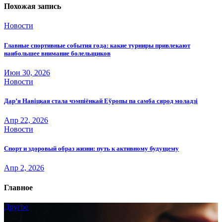
Похожая запись
Новости
Главные спортивные события года: какие турниры привлекают
наибольшее внимание болельщиков
Июн 30, 2026
Новости
Дар’я Навіцкая стала чэмпіёнкай Еўропы па самба сярод моладзі
Апр 22, 2026
Новости
Спорт и здоровый образ жизни: путь к активному будущему
Апр 2, 2026
Главное
Другое