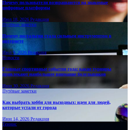
Почему пользователи возвращаются на знакомые
цифровые платформы
Июл 18, 2026
Редакция
Путёвые заметки
Почему ностальгия стала сильным инструментом в
интернете
Июл 9, 2026
Редакция
Новости
Главные спортивные события года: какие турниры
привлекают наибольшее внимание болельщиков
Июн 30, 2026
Редакция
Путёвые заметки
Как выбрать хобби для выходных: идеи для людей,
которые устали от города
Июн 14, 2026
Редакция
Теннис