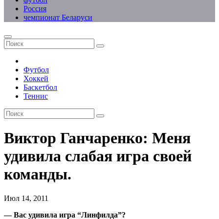
Россия
чемпионат Беларуси
Футбол
Хоккей
Баскетбол
Теннис
Виктор Ганчаренко: Меня
удивила слабая игра своей
команды.
Июл 14, 2011
— Вас удивила игра “Линфилда”?