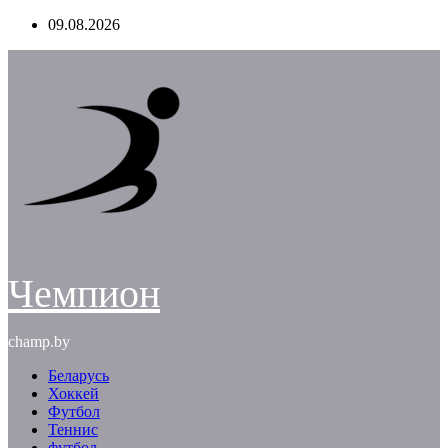
Перейти
09.08.2026
к
содержимому
Чемпион
champ.by
Беларусь
Хоккей
Футбол
Теннис
футбол