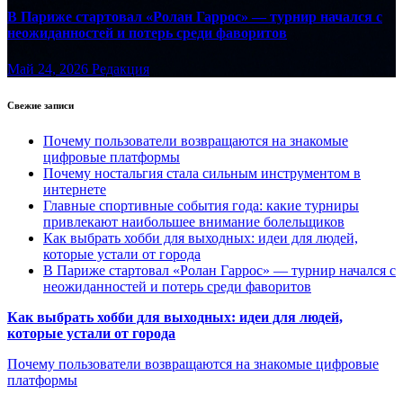
В Париже стартовал «Ролан Гаррос» — турнир начался с
неожиданностей и потерь среди фаворитов
Май 24, 2026
Редакция
Свежие записи
Почему пользователи возвращаются на знакомые
цифровые платформы
Почему ностальгия стала сильным инструментом в
интернете
Главные спортивные события года: какие турниры
привлекают наибольшее внимание болельщиков
Как выбрать хобби для выходных: идеи для людей,
которые устали от города
В Париже стартовал «Ролан Гаррос» — турнир начался с
неожиданностей и потерь среди фаворитов
Как выбрать хобби для выходных: идеи для людей,
которые устали от города
Почему пользователи возвращаются на знакомые цифровые
платформы