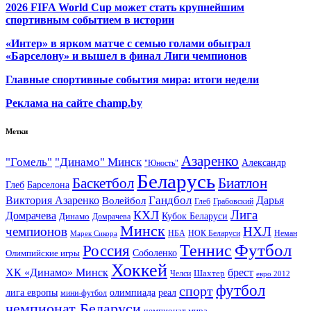
2026 FIFA World Cup может стать крупнейшим
спортивным событием в истории
«Интер» в ярком матче с семью голами обыграл
«Барселону» и вышел в финал Лиги чемпионов
Главные спортивные события мира: итоги недели
Реклама на сайте champ.by
Метки
Азаренко
"Гомель"
"Динамо" Минск
Александр
"Юность"
Беларусь
Баскетбол
Биатлон
Глеб
Барселона
Гандбол
Виктория Азаренко
Волейбол
Дарья
Глеб
Грабовский
Лига
КХЛ
Домрачева
Кубок Беларуси
Динамо
Домрачева
Минск
чемпионов
НХЛ
НБА
Марек Сикора
НОК Беларуси
Неман
Футбол
Теннис
Россия
Олимпийские игры
Соболенко
Хоккей
ХК «Динамо» Минск
брест
Шахтер
Челси
евро 2012
футбол
спорт
олимпиада
лига европы
реал
мини-футбол
чемпионат Беларуси
чемпионат мира