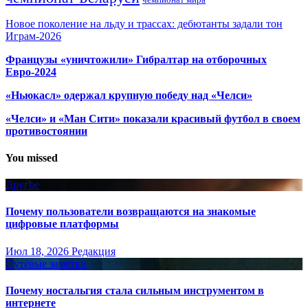
Новое поколение на льду и трассах: дебютанты задали тон
Играм-2026
Французы «уничтожили» Гибралтар на отборочных
Евро-2024
«Ньюкасл» одержал крупную победу над «Челси»
«Челси» и «Ман Сити» показали красивый футбол в своем
противостоянии
You missed
Другое
Почему пользователи возвращаются на знакомые
цифровые платформы
Июл 18, 2026
Редакция
Путёвые заметки
Почему ностальгия стала сильным инструментом в
интернете