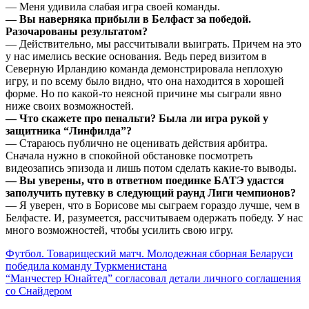
— Меня удивила слабая игра своей команды.
— Вы наверняка прибыли в Белфаст за победой.
Разочарованы результатом?
— Действительно, мы рассчитывали выиграть. Причем на это
у нас имелись веские основания. Ведь перед визитом в
Северную Ирландию команда демонстрировала неплохую
игру, и по всему было видно, что она находится в хорошей
форме. Но по какой-то неясной причине мы сыграли явно
ниже своих возможностей.
— Что скажете про пенальти? Была ли игра рукой у
защитника “Линфилда”?
— Стараюсь публично не оценивать действия арбитра.
Сначала нужно в спокойной обстановке посмотреть
видеозапись эпизода и лишь потом сделать какие-то выводы.
— Вы уверены, что в ответном поединке БАТЭ удастся
заполучить путевку в следующий раунд Лиги чемпионов?
— Я уверен, что в Борисове мы сыграем гораздо лучше, чем в
Белфасте. И, разумеется, рассчитываем одержать победу. У нас
много возможностей, чтобы усилить свою игру.
Навигация
Футбол. Товарищеский матч. Молодежная сборная Беларуси
победила команду Туркменистана
по
“Манчестер Юнайтед” согласовал детали личного соглашения
записям
со Снайдером