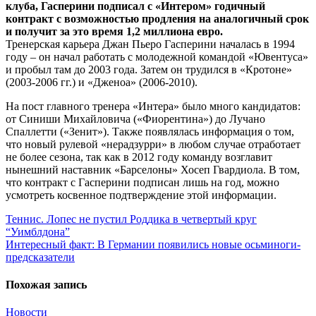
клуба, Гасперини подписал с «Интером» годичный
контракт с возможностью продления на аналогичный срок
и получит за это время 1,2 миллиона евро.
Тренерская карьера Джан Пьеро Гасперини началась в 1994
году – он начал работать с молодежной командой «Ювентуса»
и пробыл там до 2003 года. Затем он трудился в «Кротоне»
(2003-2006 гг.) и «Дженоа» (2006-2010).
На пост главного тренера «Интера» было много кандидатов:
от Синиши Михайловича («Фиорентина») до Лучано
Спаллетти («Зенит»). Также появлялась информация о том,
что новый рулевой «нерадзурри» в любом случае отработает
не более сезона, так как в 2012 году команду возглавит
нынешний наставник «Барселоны» Хосеп Гвардиола. В том,
что контракт с Гасперини подписан лишь на год, можно
усмотреть косвенное подтверждение этой информации.
Навигация
Теннис. Лопес не пустил Роддика в четвертый круг
“Уимблдона”
по
Интересный факт: В Германии появились новые осьминоги-
записям
предсказатели
Похожая запись
Новости