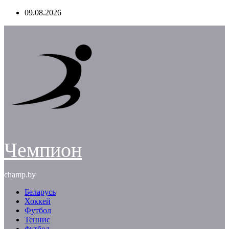
Перейти
09.08.2026
к
содержимому
Чемпион
champ.by
Беларусь
Хоккей
Футбол
Теннис
футбол