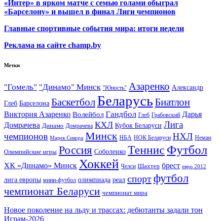
«Интер» в ярком матче с семью голами обыграл
«Барселону» и вышел в финал Лиги чемпионов
Главные спортивные события мира: итоги недели
Реклама на сайте champ.by
Метки
Азаренко
"Гомель"
"Динамо" Минск
Александр
"Юность"
Беларусь
Баскетбол
Биатлон
Глеб
Барселона
Гандбол
Виктория Азаренко
Волейбол
Дарья
Глеб
Грабовский
Лига
КХЛ
Домрачева
Кубок Беларуси
Динамо
Домрачева
Минск
чемпионов
НХЛ
НБА
Марек Сикора
НОК Беларуси
Неман
Футбол
Теннис
Россия
Олимпийские игры
Соболенко
Хоккей
ХК «Динамо» Минск
брест
Шахтер
Челси
евро 2012
футбол
спорт
олимпиада
лига европы
реал
мини-футбол
чемпионат Беларуси
чемпионат мира
Новое поколение на льду и трассах: дебютанты задали тон
Играм-2026