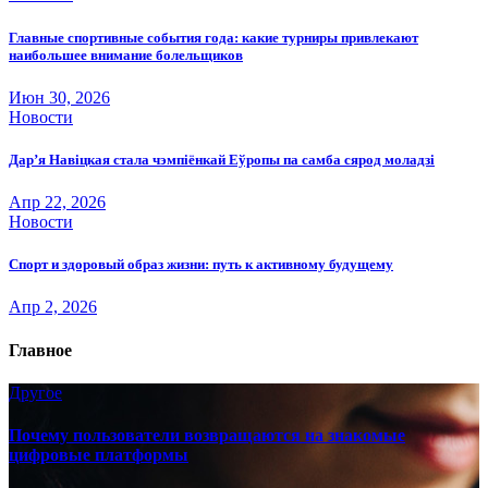
Главные спортивные события года: какие турниры привлекают
наибольшее внимание болельщиков
Июн 30, 2026
Новости
Дар’я Навіцкая стала чэмпіёнкай Еўропы па самба сярод моладзі
Апр 22, 2026
Новости
Спорт и здоровый образ жизни: путь к активному будущему
Апр 2, 2026
Главное
Другое
Почему пользователи возвращаются на знакомые
цифровые платформы