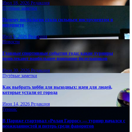
Июл 18, 2026
Редакция
Путёвые заметки
Почему ностальгия стала сильным инструментом в
интернете
Июл 9, 2026
Редакция
Новости
Главные спортивные события года: какие турниры
привлекают наибольшее внимание болельщиков
Июн 30, 2026
Редакция
Путёвые заметки
Как выбрать хобби для выходных: идеи для людей,
которые устали от города
Июн 14, 2026
Редакция
Теннис
В Париже стартовал «Ролан Гаррос» — турнир начался с
неожиданностей и потерь среди фаворитов