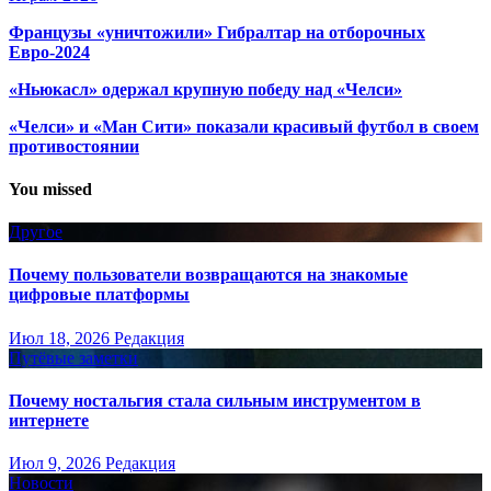
Французы «уничтожили» Гибралтар на отборочных
Евро-2024
«Ньюкасл» одержал крупную победу над «Челси»
«Челси» и «Ман Сити» показали красивый футбол в своем
противостоянии
You missed
Другое
Почему пользователи возвращаются на знакомые
цифровые платформы
Июл 18, 2026
Редакция
Путёвые заметки
Почему ностальгия стала сильным инструментом в
интернете
Июл 9, 2026
Редакция
Новости