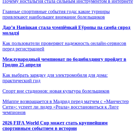
Почему ностальгия стала сильным инструментом в интернете
Главные спортивные события года: какие турниры
привлекают наибольшее внимание болельщиков
Дар’я Навіцкая стала чэмпіёнкай Еўропы па самба сярод
моладзі
Как пользователи проверяют надежность онлайн-сервисов
перед регистрацией
Международный чемпионат по бодибилдингу пройдет в
Гродно 25 апреля
Как выбрать зарядку для электромобиля для дома:
практический гид
Спорт вне стадионов: новая культура болельщиков
Мбаппе возвращается в Мадрид перед матчем с «Манчестер
Сити»: успеет ли лидер «Реала» восстановиться к Лиге
чемпионов
2026 FIFA World Cup может стать крупнейшим
спортивным событием в истории