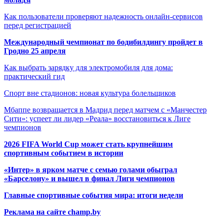
Как пользователи проверяют надежность онлайн-сервисов
перед регистрацией
Международный чемпионат по бодибилдингу пройдет в
Гродно 25 апреля
Как выбрать зарядку для электромобиля для дома:
практический гид
Спорт вне стадионов: новая культура болельщиков
Мбаппе возвращается в Мадрид перед матчем с «Манчестер
Сити»: успеет ли лидер «Реала» восстановиться к Лиге
чемпионов
2026 FIFA World Cup может стать крупнейшим
спортивным событием в истории
«Интер» в ярком матче с семью голами обыграл
«Барселону» и вышел в финал Лиги чемпионов
Главные спортивные события мира: итоги недели
Реклама на сайте champ.by