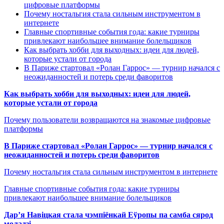
цифровые платформы
Почему ностальгия стала сильным инструментом в
интернете
Главные спортивные события года: какие турниры
привлекают наибольшее внимание болельщиков
Как выбрать хобби для выходных: идеи для людей,
которые устали от города
В Париже стартовал «Ролан Гаррос» — турнир начался с
неожиданностей и потерь среди фаворитов
Как выбрать хобби для выходных: идеи для людей,
которые устали от города
Почему пользователи возвращаются на знакомые цифровые
платформы
В Париже стартовал «Ролан Гаррос» — турнир начался с
неожиданностей и потерь среди фаворитов
Почему ностальгия стала сильным инструментом в интернете
Главные спортивные события года: какие турниры
привлекают наибольшее внимание болельщиков
Дар’я Навіцкая стала чэмпіёнкай Еўропы па самба сярод
моладзі