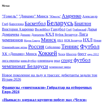
Метки
Азаренко
"Гомель"
"Динамо" Минск
Александр
"Юность"
Беларусь
Баскетбол
Биатлон
Глеб
Барселона
Гандбол
Виктория Азаренко
Волейбол
Дарья
Глеб
Грабовский
Лига
КХЛ
Домрачева
Кубок Беларуси
Динамо
Домрачева
Минск
чемпионов
НХЛ
НБА
Марек Сикора
НОК Беларуси
Неман
Футбол
Теннис
Россия
Олимпийские игры
Соболенко
Хоккей
ХК «Динамо» Минск
брест
Шахтер
Челси
евро 2012
футбол
спорт
олимпиада
лига европы
реал
мини-футбол
чемпионат Беларуси
чемпионат мира
Новое поколение на льду и трассах: дебютанты задали тон
Играм-2026
Французы «уничтожили» Гибралтар на отборочных
Евро-2024
«Ньюкасл» одержал крупную победу над «Челси»