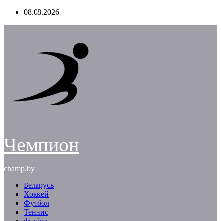
Перейти
08.08.2026
к
содержимому
Чемпион
champ.by
Беларусь
Хоккей
Футбол
Теннис
футбол