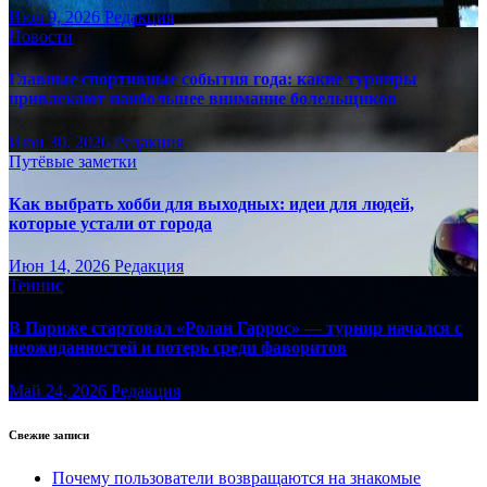
Июл 9, 2026
Редакция
Новости
Главные спортивные события года: какие турниры
привлекают наибольшее внимание болельщиков
Июн 30, 2026
Редакция
Путёвые заметки
Как выбрать хобби для выходных: идеи для людей,
которые устали от города
Июн 14, 2026
Редакция
Теннис
В Париже стартовал «Ролан Гаррос» — турнир начался с
неожиданностей и потерь среди фаворитов
Май 24, 2026
Редакция
Свежие записи
Почему пользователи возвращаются на знакомые