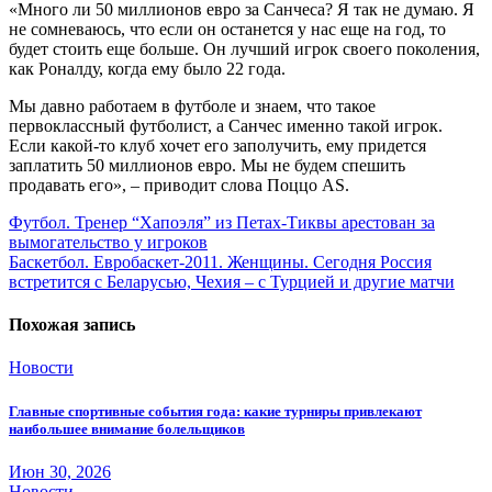
«Много ли 50 миллионов евро за Санчеса? Я так не думаю. Я
не сомневаюсь, что если он останется у нас еще на год, то
будет стоить еще больше. Он лучший игрок своего поколения,
как Роналду, когда ему было 22 года.
Мы давно работаем в футболе и знаем, что такое
первоклассный футболист, а Санчес именно такой игрок.
Если какой-то клуб хочет его заполучить, ему придется
заплатить 50 миллионов евро. Мы не будем спешить
продавать его», – приводит слова Поццо AS.
Навигация
Футбол. Тренер “Хапоэля” из Петах-Тиквы арестован за
вымогательство у игроков
по
Баскетбол. Евробаскет-2011. Женщины. Сегодня Россия
записям
встретится с Беларусью, Чехия – с Турцией и другие матчи
Похожая запись
Новости
Главные спортивные события года: какие турниры привлекают
наибольшее внимание болельщиков
Июн 30, 2026
Новости