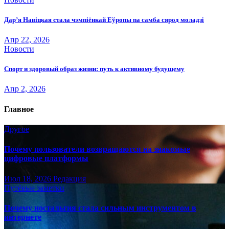
Дар’я Навіцкая стала чэмпіёнкай Еўропы па самба сярод моладзі
Апр 22, 2026
Новости
Спорт и здоровый образ жизни: путь к активному будущему
Апр 2, 2026
Главное
Другое
Почему пользователи возвращаются на знакомые
цифровые платформы
Июл 18, 2026
Редакция
Путёвые заметки
Почему ностальгия стала сильным инструментом в
интернете