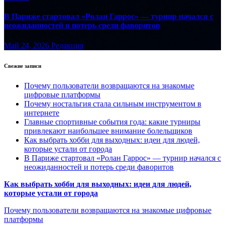
В Париже стартовал «Ролан Гаррос» — турнир начался с
неожиданностей и потерь среди фаворитов
Май 24, 2026
Редакция
Свежие записи
Почему пользователи возвращаются на знакомые
цифровые платформы
Почему ностальгия стала сильным инструментом в
интернете
Главные спортивные события года: какие турниры
привлекают наибольшее внимание болельщиков
Как выбрать хобби для выходных: идеи для людей,
которые устали от города
В Париже стартовал «Ролан Гаррос» — турнир начался с
неожиданностей и потерь среди фаворитов
Как выбрать хобби для выходных: идеи для людей,
которые устали от города
Почему пользователи возвращаются на знакомые цифровые
платформы