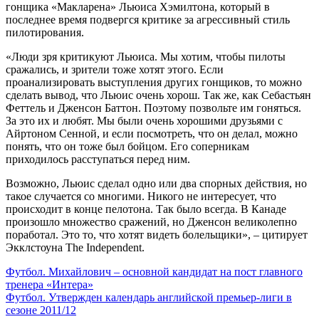
гонщика «Макларена» Льюиса Хэмилтона, который в
последнее время подвергся критике за агрессивный стиль
пилотирования.
«Люди зря критикуют Льюиса. Мы хотим, чтобы пилоты
сражались, и зрители тоже хотят этого. Если
проанализировать выступления других гонщиков, то можно
сделать вывод, что Льюис очень хорош. Так же, как Себастьян
Феттель и Дженсон Баттон. Поэтому позвольте им гоняться.
За это их и любят. Мы были очень хорошими друзьями с
Айртоном Сенной, и если посмотреть, что он делал, можно
понять, что он тоже был бойцом. Его соперникам
приходилось расступаться перед ним.
Возможно, Льюис сделал одно или два спорных действия, но
такое случается со многими. Никого не интересует, что
происходит в конце пелотона. Так было всегда. В Канаде
произошло множество сражений, но Дженсон великолепно
поработал. Это то, что хотят видеть болельщики», – цитирует
Экклстоуна The Independent.
Навигация
Футбол. Михайлович – основной кандидат на пост главного
тренера «Интера»
по
Футбол. Утвержден календарь английской премьер-лиги в
записям
сезоне 2011/12