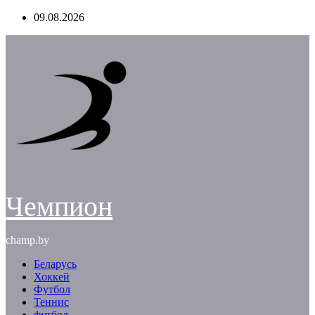
Перейти
09.08.2026
к
содержимому
Чемпион
champ.by
Беларусь
Хоккей
Футбол
Теннис
футбол