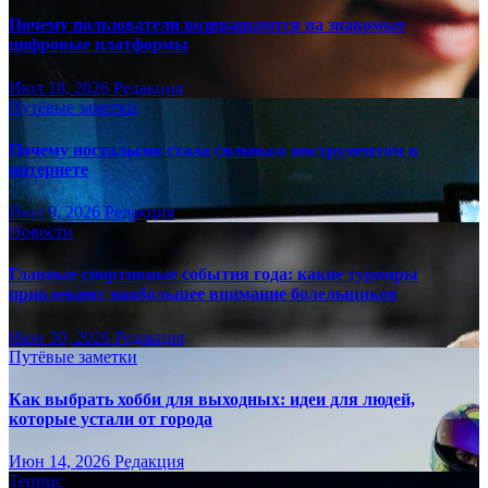
Почему пользователи возвращаются на знакомые
цифровые платформы
Июл 18, 2026
Редакция
Путёвые заметки
Почему ностальгия стала сильным инструментом в
интернете
Июл 9, 2026
Редакция
Новости
Главные спортивные события года: какие турниры
привлекают наибольшее внимание болельщиков
Июн 30, 2026
Редакция
Путёвые заметки
Как выбрать хобби для выходных: идеи для людей,
которые устали от города
Июн 14, 2026
Редакция
Теннис