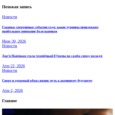
Похожая запись
Новости
Главные спортивные события года: какие турниры привлекают
наибольшее внимание болельщиков
Июн 30, 2026
Новости
Дар’я Навіцкая стала чэмпіёнкай Еўропы па самба сярод моладзі
Апр 22, 2026
Новости
Спорт и здоровый образ жизни: путь к активному будущему
Апр 2, 2026
Главное
Другое