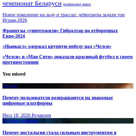
чемпионат Беларуси
чемпионат мира
Новое поколение на льду и трассах: дебютанты задали тон
Играм-2026
Французы «уничтожили» Гибралтар на отборочных
Евро-2024
«Ньюкасл» одержал крупную победу над «Челси»
«Челси» и «Ман Сити» показали красивый футбол в своем
противостоянии
You missed
Другое
Почему пользователи возвращаются на знакомые
цифровые платформы
Июл 18, 2026
Редакция
Путёвые заметки
Почему ностальгия стала сильным инструментом в