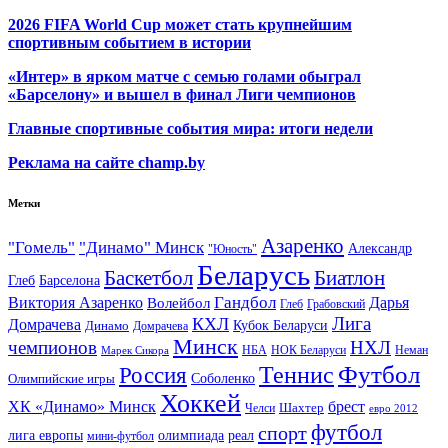
2026 FIFA World Cup может стать крупнейшим
спортивным событием в истории
«Интер» в ярком матче с семью голами обыграл
«Барселону» и вышел в финал Лиги чемпионов
Главные спортивные события мира: итоги недели
Реклама на сайте champ.by
Метки
Азаренко
"Гомель"
"Динамо" Минск
Александр
"Юность"
Беларусь
Баскетбол
Биатлон
Глеб
Барселона
Гандбол
Виктория Азаренко
Волейбол
Дарья
Глеб
Грабовский
Лига
КХЛ
Домрачева
Кубок Беларуси
Динамо
Домрачева
Минск
чемпионов
НХЛ
НБА
Марек Сикора
НОК Беларуси
Неман
Футбол
Теннис
Россия
Олимпийские игры
Соболенко
Хоккей
ХК «Динамо» Минск
брест
Шахтер
Челси
евро 2012
футбол
спорт
олимпиада
лига европы
реал
мини-футбол