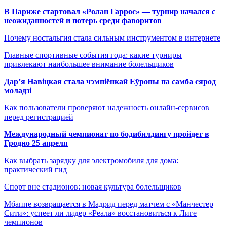
В Париже стартовал «Ролан Гаррос» — турнир начался с
неожиданностей и потерь среди фаворитов
Почему ностальгия стала сильным инструментом в интернете
Главные спортивные события года: какие турниры
привлекают наибольшее внимание болельщиков
Дар’я Навіцкая стала чэмпіёнкай Еўропы па самба сярод
моладзі
Как пользователи проверяют надежность онлайн-сервисов
перед регистрацией
Международный чемпионат по бодибилдингу пройдет в
Гродно 25 апреля
Как выбрать зарядку для электромобиля для дома:
практический гид
Спорт вне стадионов: новая культура болельщиков
Мбаппе возвращается в Мадрид перед матчем с «Манчестер
Сити»: успеет ли лидер «Реала» восстановиться к Лиге
чемпионов