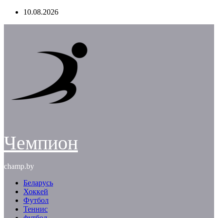
Перейти
10.08.2026
к
содержимому
Чемпион
champ.by
Беларусь
Хоккей
Футбол
Теннис
футбол