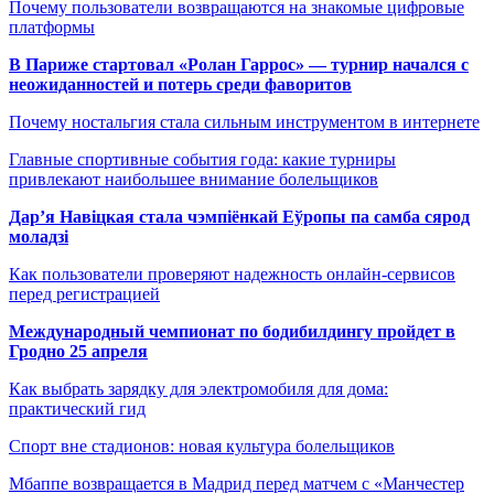
Почему пользователи возвращаются на знакомые цифровые
платформы
В Париже стартовал «Ролан Гаррос» — турнир начался с
неожиданностей и потерь среди фаворитов
Почему ностальгия стала сильным инструментом в интернете
Главные спортивные события года: какие турниры
привлекают наибольшее внимание болельщиков
Дар’я Навіцкая стала чэмпіёнкай Еўропы па самба сярод
моладзі
Как пользователи проверяют надежность онлайн-сервисов
перед регистрацией
Международный чемпионат по бодибилдингу пройдет в
Гродно 25 апреля
Как выбрать зарядку для электромобиля для дома:
практический гид
Спорт вне стадионов: новая культура болельщиков
Мбаппе возвращается в Мадрид перед матчем с «Манчестер