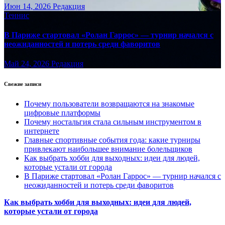
Июн 14, 2026
Редакция
Теннис
В Париже стартовал «Ролан Гаррос» — турнир начался с
неожиданностей и потерь среди фаворитов
Май 24, 2026
Редакция
Свежие записи
Почему пользователи возвращаются на знакомые
цифровые платформы
Почему ностальгия стала сильным инструментом в
интернете
Главные спортивные события года: какие турниры
привлекают наибольшее внимание болельщиков
Как выбрать хобби для выходных: идеи для людей,
которые устали от города
В Париже стартовал «Ролан Гаррос» — турнир начался с
неожиданностей и потерь среди фаворитов
Как выбрать хобби для выходных: идеи для людей,
которые устали от города