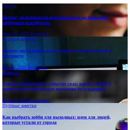
Другое
Почему пользователи возвращаются на знакомые
цифровые платформы
Июл 18, 2026
Редакция
Путёвые заметки
Почему ностальгия стала сильным инструментом в
интернете
Июл 9, 2026
Редакция
Новости
Главные спортивные события года: какие турниры
привлекают наибольшее внимание болельщиков
Июн 30, 2026
Редакция
Путёвые заметки
Как выбрать хобби для выходных: идеи для людей,
которые устали от города