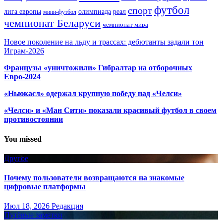
футбол
спорт
олимпиада
лига европы
реал
мини-футбол
чемпионат Беларуси
чемпионат мира
Новое поколение на льду и трассах: дебютанты задали тон
Играм-2026
Французы «уничтожили» Гибралтар на отборочных
Евро-2024
«Ньюкасл» одержал крупную победу над «Челси»
«Челси» и «Ман Сити» показали красивый футбол в своем
противостоянии
You missed
Другое
Почему пользователи возвращаются на знакомые
цифровые платформы
Июл 18, 2026
Редакция
Путёвые заметки