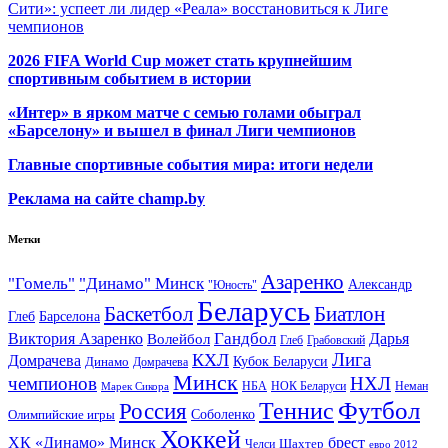
Сити»: успеет ли лидер «Реала» восстановиться к Лиге
чемпионов
2026 FIFA World Cup может стать крупнейшим
спортивным событием в истории
«Интер» в ярком матче с семью голами обыграл
«Барселону» и вышел в финал Лиги чемпионов
Главные спортивные события мира: итоги недели
Реклама на сайте champ.by
Метки
Азаренко
"Гомель"
"Динамо" Минск
Александр
"Юность"
Беларусь
Баскетбол
Биатлон
Глеб
Барселона
Гандбол
Виктория Азаренко
Волейбол
Дарья
Глеб
Грабовский
Лига
КХЛ
Домрачева
Кубок Беларуси
Динамо
Домрачева
Минск
чемпионов
НХЛ
НБА
Марек Сикора
НОК Беларуси
Неман
Футбол
Теннис
Россия
Олимпийские игры
Соболенко
Хоккей
ХК «Динамо» Минск
брест
Шахтер
Челси
евро 2012