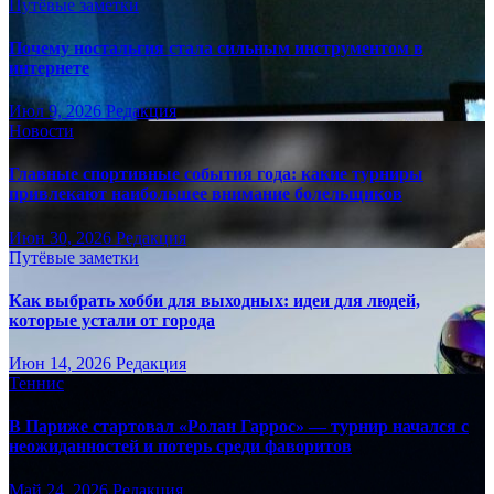
Путёвые заметки
Почему ностальгия стала сильным инструментом в
интернете
Июл 9, 2026
Редакция
Новости
Главные спортивные события года: какие турниры
привлекают наибольшее внимание болельщиков
Июн 30, 2026
Редакция
Путёвые заметки
Как выбрать хобби для выходных: идеи для людей,
которые устали от города
Июн 14, 2026
Редакция
Теннис
В Париже стартовал «Ролан Гаррос» — турнир начался с
неожиданностей и потерь среди фаворитов
Май 24, 2026
Редакция