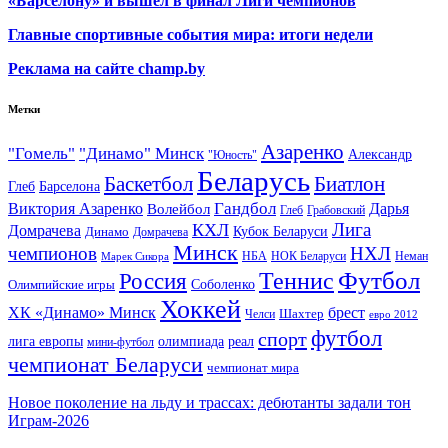
«Барселону» и вышел в финал Лиги чемпионов
Главные спортивные события мира: итоги недели
Реклама на сайте champ.by
Метки
Азаренко
"Гомель"
"Динамо" Минск
Александр
"Юность"
Беларусь
Баскетбол
Биатлон
Глеб
Барселона
Гандбол
Виктория Азаренко
Волейбол
Дарья
Глеб
Грабовский
Лига
КХЛ
Домрачева
Кубок Беларуси
Динамо
Домрачева
Минск
чемпионов
НХЛ
НБА
Марек Сикора
НОК Беларуси
Неман
Футбол
Теннис
Россия
Олимпийские игры
Соболенко
Хоккей
ХК «Динамо» Минск
брест
Шахтер
Челси
евро 2012
футбол
спорт
олимпиада
лига европы
реал
мини-футбол
чемпионат Беларуси
чемпионат мира
Новое поколение на льду и трассах: дебютанты задали тон
Играм-2026