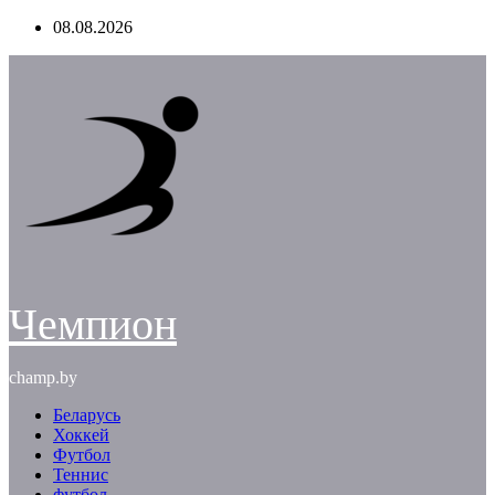
Перейти
08.08.2026
к
содержимому
Чемпион
champ.by
Беларусь
Хоккей
Футбол
Теннис
футбол