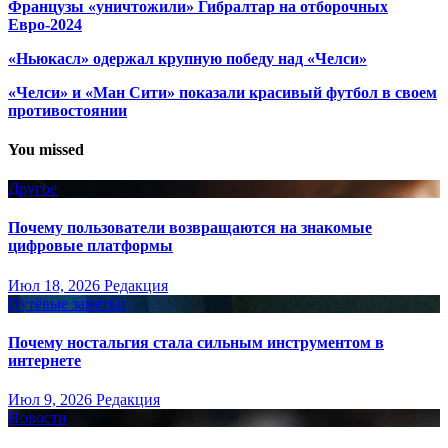
Французы «уничтожили» Гибралтар на отборочных
Евро-2024
«Ньюкасл» одержал крупную победу над «Челси»
«Челси» и «Ман Сити» показали красивый футбол в своем
противостоянии
You missed
Другое
Почему пользователи возвращаются на знакомые
цифровые платформы
Июл 18, 2026
Редакция
Путёвые заметки
Почему ностальгия стала сильным инструментом в
интернете
Июл 9, 2026
Редакция
Новости