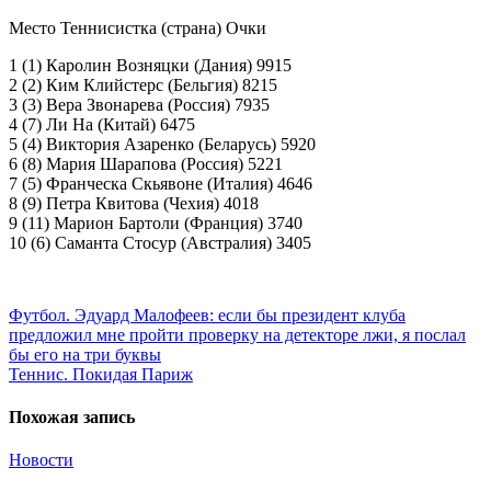
Место Теннисистка (страна) Очки
1 (1) Каролин Возняцки (Дания) 9915
2 (2) Ким Клийстерс (Бельгия) 8215
3 (3) Вера Звонарева (Россия) 7935
4 (7) Ли На (Китай) 6475
5 (4) Виктория Азаренко (Беларусь) 5920
6 (8) Мария Шарапова (Россия) 5221
7 (5) Франческа Скьявоне (Италия) 4646
8 (9) Петра Квитова (Чехия) 4018
9 (11) Марион Бартоли (Франция) 3740
10 (6) Саманта Стосур (Австралия) 3405
Навигация
по
Футбол. Эдуард Малофеев: если бы президент клуба
предложил мне пройти проверку на детекторе лжи, я послал
записям
бы его на три буквы
Теннис. Покидая Париж
Похожая запись
Новости