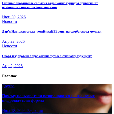
Главные спортивные события года: какие турниры привлекают
наибольшее внимание болельщиков
Июн 30, 2026
Новости
Дар’я Навіцкая стала чэмпіёнкай Еўропы па самба сярод моладзі
Апр 22, 2026
Новости
Спорт и здоровый образ жизни: путь к активному будущему
Апр 2, 2026
Главное
Другое
Почему пользователи возвращаются на знакомые
цифровые платформы
Июл 18, 2026
Редакция