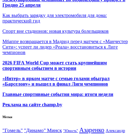
Гродно 25 апреля
Как выбрать зарядку для электромобиля для дома:
практический гид
Спорт вне стадионов: новая культура болельщиков
Мбаппе возвращается в Мадрид перед матчем с «Манчестер
Сити»: успеет ли лидер «Реала» восстановиться к Лиге
чемпионов
2026 FIFA World Cup может стать крупнейшим
спортивным событием в истории
«Интер» в ярком матче с семью голами обыграл
«Барселону» и вышел в финал Лиги чемпионов
Главные спортивные события мира: итоги недели
Реклама на сайте champ.by
Метки
Азаренко
"Гомель"
"Динамо" Минск
Александр
"Юность"