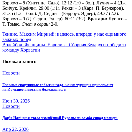
Бэрроуз – 8 (Хиггинс, Сало), 12:12 (1:0 – бол). Лучич – 4 (Дж.
Бойчук, Крейчи), 29:00 (1:1). Рекки – 3 (Хара, П. Бержерон),
31:35 (1:2 – бол.). Д. Седин – (Бэрроуз, Эдлер), 49:37 (2:2).
Бэрроуз – 9 (Д. Седин, Эдлер), 60:11 (3:2).
Вратари:
Луонго –
Т. Томас.
Счет в серии:
2-0.
Навигация
Теннис. Максим Мирный: надеюсь, впереди у нас еще много
важных побед
по
Волейбол. Женщины. Евролига. Сборная Беларуси победила
записям
команду Хорватии
Похожая запись
Новости
Главные спортивные события года: какие турниры привлекают
наибольшее внимание болельщиков
Июн 30, 2026
Новости
Дар’я Навіцкая стала чэмпіёнкай Еўропы па самба сярод моладзі
Апр 22, 2026