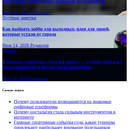
привлекают наибольшее внимание болельщиков
Июн 30, 2026
Редакция
Путёвые заметки
Как выбрать хобби для выходных: идеи для людей,
которые устали от города
Июн 14, 2026
Редакция
Теннис
В Париже стартовал «Ролан Гаррос» — турнир начался с
неожиданностей и потерь среди фаворитов
Май 24, 2026
Редакция
Свежие записи
Почему пользователи возвращаются на знакомые
цифровые платформы
Почему ностальгия стала сильным инструментом в
интернете
Главные спортивные события года: какие турниры
привлекают наибольшее внимание болельщиков