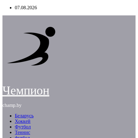
Перейти
07.08.2026
к
содержимому
Чемпион
champ.by
Беларусь
Хоккей
Футбол
Теннис
футбол