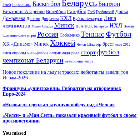
Беларусь
Баскетбол
Биатлон
Глеб
Барселона
Гандбол
Виктория Азаренко
Волейбол
Дарья
Глеб
Грабовский
Лига
КХЛ
Домрачева
Кубок Беларуси
Динамо
Домрачева
Минск
чемпионов
НХЛ
НБА
Марек Сикора
НОК Беларуси
Неман
Футбол
Теннис
Россия
Олимпийские игры
Соболенко
Хоккей
ХК «Динамо» Минск
брест
Шахтер
Челси
евро 2012
футбол
спорт
олимпиада
лига европы
реал
мини-футбол
чемпионат Беларуси
чемпионат мира
Новое поколение на льду и трассах: дебютанты задали тон
Играм-2026
Французы «уничтожили» Гибралтар на отборочных
Евро-2024
«Ньюкасл» одержал крупную победу над «Челси»
«Челси» и «Ман Сити» показали красивый футбол в своем
противостоянии
You missed