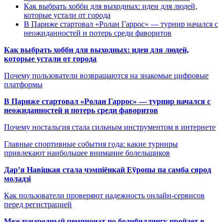
Как выбрать хобби для выходных: идеи для людей,
которые устали от города
В Париже стартовал «Ролан Гаррос» — турнир начался с
неожиданностей и потерь среди фаворитов
Как выбрать хобби для выходных: идеи для людей,
которые устали от города
Почему пользователи возвращаются на знакомые цифровые
платформы
В Париже стартовал «Ролан Гаррос» — турнир начался с
неожиданностей и потерь среди фаворитов
Почему ностальгия стала сильным инструментом в интернете
Главные спортивные события года: какие турниры
привлекают наибольшее внимание болельщиков
Дар’я Навіцкая стала чэмпіёнкай Еўропы па самба сярод
моладзі
Как пользователи проверяют надежность онлайн-сервисов
перед регистрацией
Международный чемпионат по бодибилдингу пройдет в