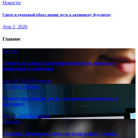
Новости
Спорт и здоровый образ жизни: путь к активному будущему
Апр 2, 2026
Главное
Другое
Почему пользователи возвращаются на знакомые
цифровые платформы
Июл 18, 2026
Редакция
Путёвые заметки
Почему ностальгия стала сильным инструментом в
интернете
Июл 9, 2026
Редакция
Новости
Главные спортивные события года: какие турниры