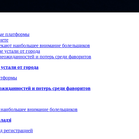
вые платформы
нете
лекают наибольшее внимание болельщиков
е устали от города
неожиданностей и потерь среди фаворитов
устали от города
атформы
ожиданностей и потерь среди фаворитов
т наибольшее внимание болельщиков
ладзі
д регистрацией