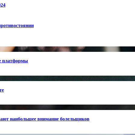
024
противостоянии
е платформы
те
кают наибольшее внимание болельщиков