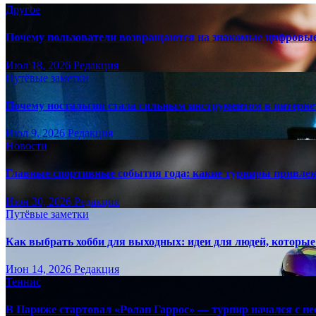
Другое
Почему пользователи возвращаются на знакомые цифровы
Июл 18, 2026
Редакция
Путёвые заметки
Почему ностальгия стала сильным инструментом в интерне
Июл 9, 2026
Редакция
Новости
Главные спортивные события года: какие турниры привле
Июн 30, 2026
Редакция
Путёвые заметки
Как выбрать хобби для выходных: идеи для людей, которые 
Июн 14, 2026
Редакция
Теннис
В Париже стартовал «Ролан Гаррос» — турнир начался с не