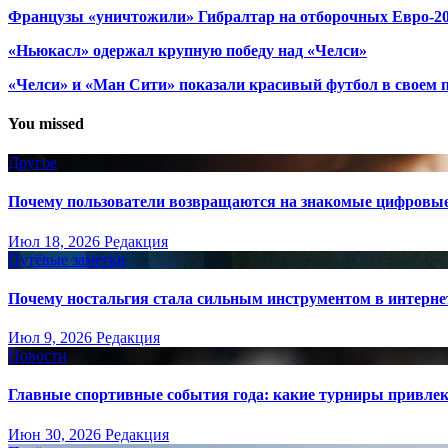
Французы «уничтожили» Гибралтар на отборочных Евро-2
«Ньюкасл» одержал крупную победу над «Челси»
«Челси» и «Ман Сити» показали красивый футбол в своем 
You missed
Другое
Почему пользователи возвращаются на знакомые цифровы
Июл 18, 2026
Редакция
Путёвые заметки
Почему ностальгия стала сильным инструментом в интерне
Июл 9, 2026
Редакция
Новости
Главные спортивные события года: какие турниры привле
Июн 30, 2026
Редакция