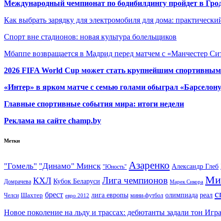
Международный чемпионат по бодибилдингу пройдет в Грод
Как выбрать зарядку для электромобиля для дома: практически
Спорт вне стадионов: новая культура болельщиков
Мбаппе возвращается в Мадрид перед матчем с «Манчестер Сит
2026 FIFA World Cup может стать крупнейшим спортивным
«Интер» в ярком матче с семью голами обыграл «Барселон
Главные спортивные события мира: итоги недели
Реклама на сайте champ.by
Метки
Азаренко
"Гомель"
"Динамо" Минск
Александр Глеб
"Юность"
Ми
Лига чемпионов
КХЛ
Кубок Беларуси
Домрачева
Марек Сикора
с
брест
олимпиада
Шахтер
лига европы
реал
Челси
мини-футбол
евро 2012
Новое поколение на льду и трассах: дебютанты задали тон Игр