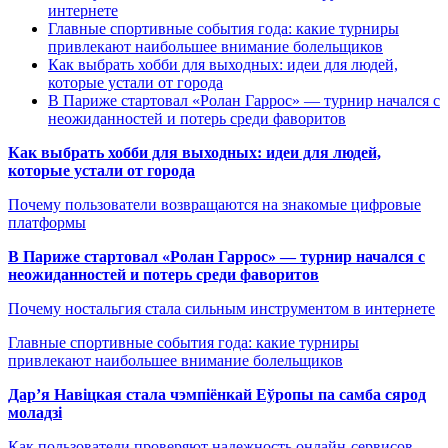
интернете
Главные спортивные события года: какие турниры
привлекают наибольшее внимание болельщиков
Как выбрать хобби для выходных: идеи для людей,
которые устали от города
В Париже стартовал «Ролан Гаррос» — турнир начался с
неожиданностей и потерь среди фаворитов
Как выбрать хобби для выходных: идеи для людей,
которые устали от города
Почему пользователи возвращаются на знакомые цифровые
платформы
В Париже стартовал «Ролан Гаррос» — турнир начался с
неожиданностей и потерь среди фаворитов
Почему ностальгия стала сильным инструментом в интернете
Главные спортивные события года: какие турниры
привлекают наибольшее внимание болельщиков
Дар’я Навіцкая стала чэмпіёнкай Еўропы па самба сярод
моладзі
Как пользователи проверяют надежность онлайн-сервисов