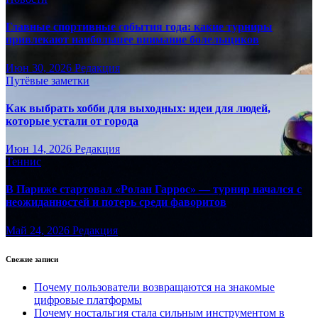
Главные спортивные события года: какие турниры
привлекают наибольшее внимание болельщиков
Июн 30, 2026
Редакция
Путёвые заметки
Как выбрать хобби для выходных: идеи для людей,
которые устали от города
Июн 14, 2026
Редакция
Теннис
В Париже стартовал «Ролан Гаррос» — турнир начался с
неожиданностей и потерь среди фаворитов
Май 24, 2026
Редакция
Свежие записи
Почему пользователи возвращаются на знакомые
цифровые платформы
Почему ностальгия стала сильным инструментом в