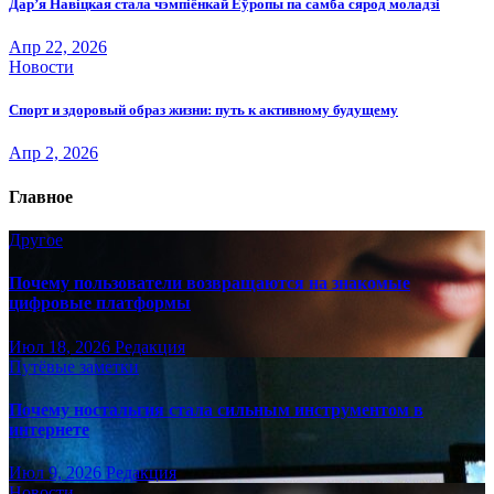
Дар’я Навіцкая стала чэмпіёнкай Еўропы па самба сярод моладзі
Апр 22, 2026
Новости
Спорт и здоровый образ жизни: путь к активному будущему
Апр 2, 2026
Главное
Другое
Почему пользователи возвращаются на знакомые
цифровые платформы
Июл 18, 2026
Редакция
Путёвые заметки
Почему ностальгия стала сильным инструментом в
интернете
Июл 9, 2026
Редакция
Новости