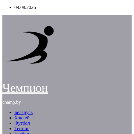
Перейти
09.08.2026
к
содержимому
Чемпион
champ.by
Беларусь
Хоккей
Футбол
Теннис
футбол