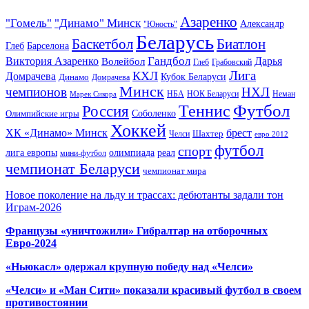
Азаренко
"Гомель"
"Динамо" Минск
Александр
"Юность"
Беларусь
Баскетбол
Биатлон
Глеб
Барселона
Гандбол
Виктория Азаренко
Волейбол
Дарья
Глеб
Грабовский
Лига
КХЛ
Домрачева
Кубок Беларуси
Динамо
Домрачева
Минск
чемпионов
НХЛ
НБА
Марек Сикора
НОК Беларуси
Неман
Футбол
Теннис
Россия
Олимпийские игры
Соболенко
Хоккей
ХК «Динамо» Минск
брест
Шахтер
Челси
евро 2012
футбол
спорт
олимпиада
лига европы
реал
мини-футбол
чемпионат Беларуси
чемпионат мира
Новое поколение на льду и трассах: дебютанты задали тон
Играм-2026
Французы «уничтожили» Гибралтар на отборочных
Евро-2024
«Ньюкасл» одержал крупную победу над «Челси»
«Челси» и «Ман Сити» показали красивый футбол в своем
противостоянии