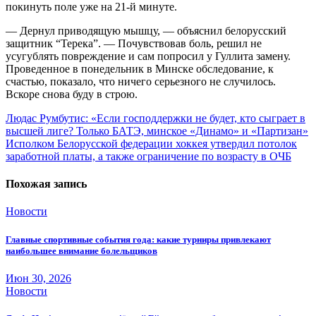
покинуть поле уже на 21-й минуте.
— Дернул приводящую мышцу, — объяснил белорусский
защитник “Терека”. — Почувствовав боль, решил не
усугублять повреждение и сам попросил у Гуллита замену.
Проведенное в понедельник в Минске обследование, к
счастью, показало, что ничего серьезного не случилось.
Вскоре снова буду в строю.
Навигация
Людас Румбутис: «Если господдержки не будет, кто сыграет в
высшей лиге? Только БАТЭ, минское «Динамо» и «Партизан»
по
Исполком Белорусской федерации хоккея утвердил потолок
записям
заработной платы, а также ограничение по возрасту в ОЧБ
Похожая запись
Новости
Главные спортивные события года: какие турниры привлекают
наибольшее внимание болельщиков
Июн 30, 2026
Новости