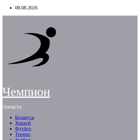
Перейти
08.08.2026
к
содержимому
Чемпион
champ.by
Беларусь
Хоккей
Футбол
Теннис
футбол