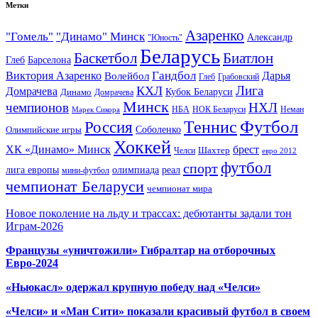
Метки
Азаренко
"Гомель"
"Динамо" Минск
Александр
"Юность"
Беларусь
Баскетбол
Биатлон
Глеб
Барселона
Гандбол
Виктория Азаренко
Волейбол
Дарья
Глеб
Грабовский
Лига
КХЛ
Домрачева
Кубок Беларуси
Динамо
Домрачева
Минск
чемпионов
НХЛ
НБА
Марек Сикора
НОК Беларуси
Неман
Футбол
Теннис
Россия
Олимпийские игры
Соболенко
Хоккей
ХК «Динамо» Минск
брест
Шахтер
Челси
евро 2012
футбол
спорт
олимпиада
лига европы
реал
мини-футбол
чемпионат Беларуси
чемпионат мира
Новое поколение на льду и трассах: дебютанты задали тон
Играм-2026
Французы «уничтожили» Гибралтар на отборочных
Евро-2024
«Ньюкасл» одержал крупную победу над «Челси»
«Челси» и «Ман Сити» показали красивый футбол в своем