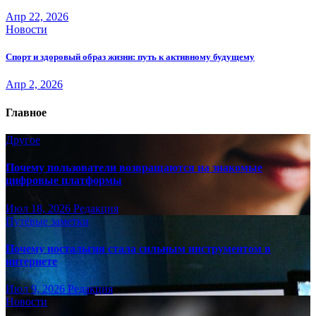
Апр 22, 2026
Новости
Спорт и здоровый образ жизни: путь к активному будущему
Апр 2, 2026
Главное
Другое
Почему пользователи возвращаются на знакомые
цифровые платформы
Июл 18, 2026
Редакция
Путёвые заметки
Почему ностальгия стала сильным инструментом в
интернете
Июл 9, 2026
Редакция
Новости