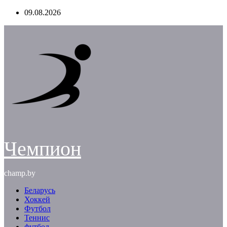
Перейти
09.08.2026
к
содержимому
Чемпион
champ.by
Беларусь
Хоккей
Футбол
Теннис
футбол