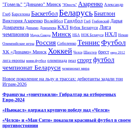
Азаренко
"Гомель"
"Динамо" Минск
Александр
"Юность"
Беларусь
Баскетбол
Биатлон
Глеб
Барселона
Гандбол
Виктория Азаренко
Волейбол
Дарья
Глеб
Грабовский
Лига
КХЛ
Домрачева
Кубок Беларуси
Динамо
Домрачева
Минск
чемпионов
НХЛ
НБА
Марек Сикора
НОК Беларуси
Неман
Футбол
Теннис
Россия
Олимпийские игры
Соболенко
Хоккей
ХК «Динамо» Минск
брест
Шахтер
Челси
евро 2012
футбол
спорт
олимпиада
лига европы
реал
мини-футбол
чемпионат Беларуси
чемпионат мира
Новое поколение на льду и трассах: дебютанты задали тон
Играм-2026
Французы «уничтожили» Гибралтар на отборочных
Евро-2024
«Ньюкасл» одержал крупную победу над «Челси»
«Челси» и «Ман Сити» показали красивый футбол в своем
противостоянии