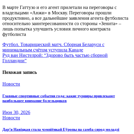
В марте Гаттузо и его агент прилетали на переговоры с
владельцами «Анжи» в Москву. Переговоры прошли
продуктивно, а все дальнейшие заявления агента футболиста
относительно заинтересованности со стороны «Зенита» –
лишь попытка улучшить условия личного контракта
футболиста
Навигация
Футбол. Товарищеский матч. Сборная Беларуси с
минимальным счётом уступила Канаде
по
Руд ван Нистелрой: “Здорово быть частью сборной
записям
Голландии”
Похожая запись
Новости
Главные спортивные события года: какие турниры привлекают
наибольшее внимание болельщиков
Июн 30, 2026
Новости
Дар’я Навіцкая стала чэмпіёнкай Еўропы па самба сярод моладзі