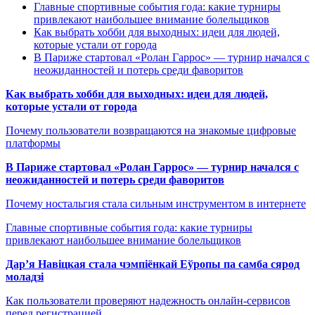
Главные спортивные события года: какие турниры
привлекают наибольшее внимание болельщиков
Как выбрать хобби для выходных: идеи для людей,
которые устали от города
В Париже стартовал «Ролан Гаррос» — турнир начался с
неожиданностей и потерь среди фаворитов
Как выбрать хобби для выходных: идеи для людей,
которые устали от города
Почему пользователи возвращаются на знакомые цифровые
платформы
В Париже стартовал «Ролан Гаррос» — турнир начался с
неожиданностей и потерь среди фаворитов
Почему ностальгия стала сильным инструментом в интернете
Главные спортивные события года: какие турниры
привлекают наибольшее внимание болельщиков
Дар’я Навіцкая стала чэмпіёнкай Еўропы па самба сярод
моладзі
Как пользователи проверяют надежность онлайн-сервисов
перед регистрацией