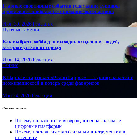
Главные спортивные события года: какие турниры
привлекают наибольшее внимание болельщиков
Июн 30, 2026
Редакция
Путёвые заметки
Как выбрать хобби для выходных: идеи для людей,
которые устали от города
Июн 14, 2026
Редакция
Теннис
В Париже стартовал «Ролан Гаррос» — турнир начался с
неожиданностей и потерь среди фаворитов
Май 24, 2026
Редакция
Свежие записи
Почему пользователи возвращаются на знакомые
цифровые платформы
Почему ностальгия стала сильным инструментом в
интернете