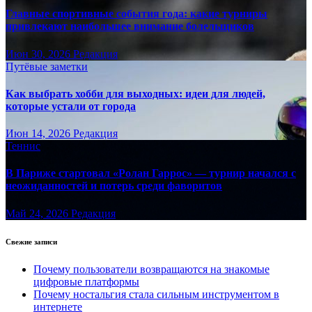
Главные спортивные события года: какие турниры
привлекают наибольшее внимание болельщиков
Июн 30, 2026
Редакция
Путёвые заметки
Как выбрать хобби для выходных: идеи для людей,
которые устали от города
Июн 14, 2026
Редакция
Теннис
В Париже стартовал «Ролан Гаррос» — турнир начался с
неожиданностей и потерь среди фаворитов
Май 24, 2026
Редакция
Свежие записи
Почему пользователи возвращаются на знакомые
цифровые платформы
Почему ностальгия стала сильным инструментом в
интернете