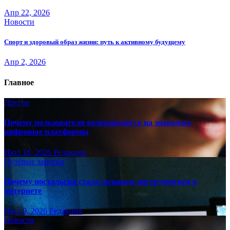
Апр 22, 2026
Новости
Спорт и здоровый образ жизни: путь к активному будущему
Апр 2, 2026
Главное
Другое
Почему пользователи возвращаются на знакомые
цифровые платформы
Июл 18, 2026
Редакция
Путёвые заметки
Почему ностальгия стала сильным инструментом в
интернете
Июл 9, 2026
Редакция
Новости