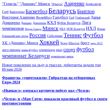
Азаренко
"Гомель"
"Динамо" Минск
Александр
"Юность"
Беларусь
Баскетбол
Биатлон
Глеб
Барселона
Гандбол
Виктория Азаренко
Волейбол
Дарья
Глеб
Грабовский
Лига
КХЛ
Домрачева
Кубок Беларуси
Динамо
Домрачева
Минск
чемпионов
НХЛ
НБА
Марек Сикора
НОК Беларуси
Неман
Футбол
Теннис
Россия
Олимпийские игры
Соболенко
Хоккей
ХК «Динамо» Минск
брест
Шахтер
Челси
евро 2012
футбол
спорт
олимпиада
лига европы
реал
мини-футбол
чемпионат Беларуси
чемпионат мира
Новое поколение на льду и трассах: дебютанты задали тон
Играм-2026
Французы «уничтожили» Гибралтар на отборочных
Евро-2024
«Ньюкасл» одержал крупную победу над «Челси»
«Челси» и «Ман Сити» показали красивый футбол в своем
противостоянии