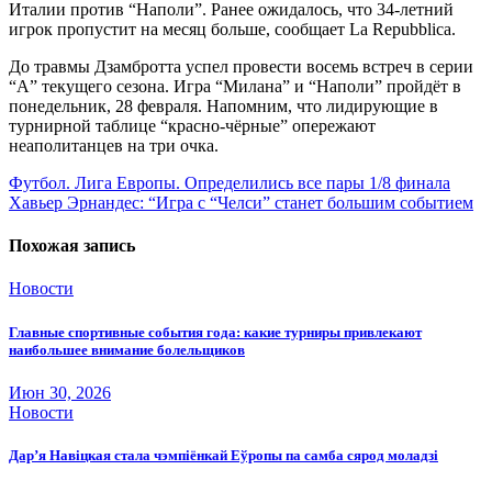
Италии против “Наполи”. Ранее ожидалось, что 34-летний
игрок пропустит на месяц больше, сообщает La Repubblica.
До травмы Дзамбротта успел провести восемь встреч в серии
“А” текущего сезона. Игра “Милана” и “Наполи” пройдёт в
понедельник, 28 февраля. Напомним, что лидирующие в
турнирной таблице “красно-чёрные” опережают
неаполитанцев на три очка.
Навигация
Футбол. Лига Европы. Определились все пары 1/8 финала
Хавьер Эрнандес: “Игра с “Челси” станет большим событием
по
записям
Похожая запись
Новости
Главные спортивные события года: какие турниры привлекают
наибольшее внимание болельщиков
Июн 30, 2026
Новости
Дар’я Навіцкая стала чэмпіёнкай Еўропы па самба сярод моладзі