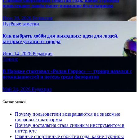
Главные спортивные события года: какие турниры
привлекают наибольшее внимание болельщиков
Июн 30, 2026
Редакция
Путёвые заметки
Как выбрать хобби для выходных: идеи для людей,
которые устали от города
Июн 14, 2026
Редакция
Теннис
В Париже стартовал «Ролан Гаррос» — турнир начался с
неожиданностей и потерь среди фаворитов
Май 24, 2026
Редакция
Свежие записи
Почему пользователи возвращаются на знакомые
цифровые платформы
Почему ностальгия стала сильным инструментом в
интернете
Главные спортивные события года: какие турниры