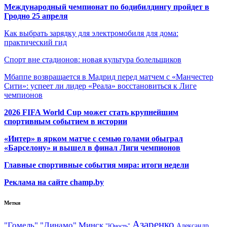
Международный чемпионат по бодибилдингу пройдет в
Гродно 25 апреля
Как выбрать зарядку для электромобиля для дома:
практический гид
Спорт вне стадионов: новая культура болельщиков
Мбаппе возвращается в Мадрид перед матчем с «Манчестер
Сити»: успеет ли лидер «Реала» восстановиться к Лиге
чемпионов
2026 FIFA World Cup может стать крупнейшим
спортивным событием в истории
«Интер» в ярком матче с семью голами обыграл
«Барселону» и вышел в финал Лиги чемпионов
Главные спортивные события мира: итоги недели
Реклама на сайте champ.by
Метки
Азаренко
"Гомель"
"Динамо" Минск
Александр
"Юность"