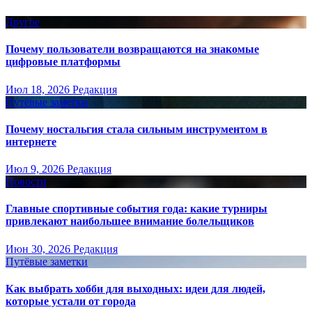
Другое
Почему пользователи возвращаются на знакомые
цифровые платформы
Июл 18, 2026
Редакция
Путёвые заметки
Почему ностальгия стала сильным инструментом в
интернете
Июл 9, 2026
Редакция
Новости
Главные спортивные события года: какие турниры
привлекают наибольшее внимание болельщиков
Июн 30, 2026
Редакция
Путёвые заметки
Как выбрать хобби для выходных: идеи для людей,
которые устали от города