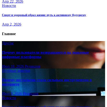
Апр 22, 2026
Новости
Спорт и здоровый образ жизни: путь к активному будущему
Апр 2, 2026
Главное
Другое
Почему пользователи возвращаются на знакомые
цифровые платформы
Июл 18, 2026
Редакция
Путёвые заметки
Почему ностальгия стала сильным инструментом в
интернете
Июл 9, 2026
Редакция
Новости