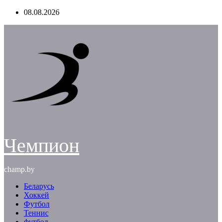
Перейти
08.08.2026
к
содержимому
Чемпион
champ.by
Беларусь
Хоккей
Футбол
Теннис
футбол