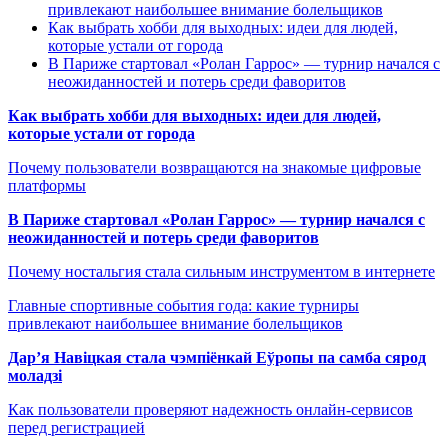
привлекают наибольшее внимание болельщиков
Как выбрать хобби для выходных: идеи для людей,
которые устали от города
В Париже стартовал «Ролан Гаррос» — турнир начался с
неожиданностей и потерь среди фаворитов
Как выбрать хобби для выходных: идеи для людей,
которые устали от города
Почему пользователи возвращаются на знакомые цифровые
платформы
В Париже стартовал «Ролан Гаррос» — турнир начался с
неожиданностей и потерь среди фаворитов
Почему ностальгия стала сильным инструментом в интернете
Главные спортивные события года: какие турниры
привлекают наибольшее внимание болельщиков
Дар’я Навіцкая стала чэмпіёнкай Еўропы па самба сярод
моладзі
Как пользователи проверяют надежность онлайн-сервисов
перед регистрацией