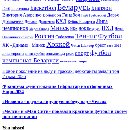
Беларусь
Баскетбол
Биатлон
Глеб
Барселона
Гандбол
Виктория Азаренко
Волейбол
Дарья
Глеб
Грабовский
Лига
КХЛ
Домрачева
Кубок Беларуси
Динамо
Домрачева
Минск
чемпионов
НХЛ
НБА
Марек Сикора
НОК Беларуси
Неман
Футбол
Теннис
Россия
Олимпийские игры
Соболенко
Хоккей
ХК «Динамо» Минск
брест
Шахтер
Челси
евро 2012
футбол
спорт
олимпиада
лига европы
реал
мини-футбол
чемпионат Беларуси
чемпионат мира
Новое поколение на льду и трассах: дебютанты задали тон
Играм-2026
Французы «уничтожили» Гибралтар на отборочных
Евро-2024
«Ньюкасл» одержал крупную победу над «Челси»
«Челси» и «Ман Сити» показали красивый футбол в своем
противостоянии
You missed