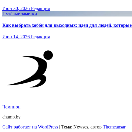
Июн 30, 2026
Редакция
Путёвые заметки
Как выбрать хобби для выходных: идеи для людей, которые 
Июн 14, 2026
Редакция
Чемпион
champ.by
Сайт работает на WordPress
|
Тема: Newses, автор
Themeansar