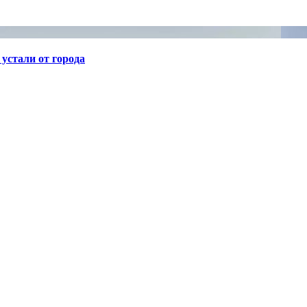
устали от города