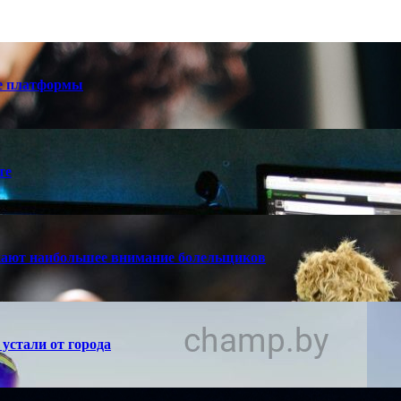
е платформы
те
кают наибольшее внимание болельщиков
устали от города