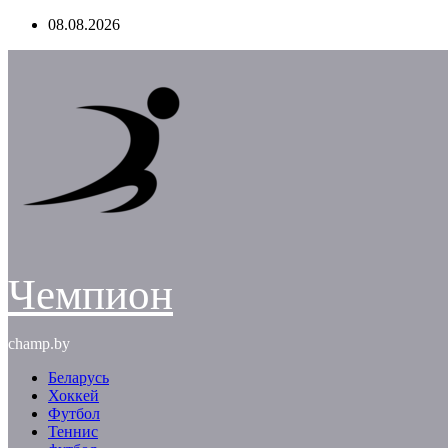
Перейти
08.08.2026
к
содержимому
Чемпион
champ.by
Беларусь
Хоккей
Футбол
Теннис