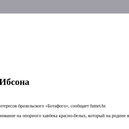
 Ибсона
ересов бразильского «Ботафого», сообщает futnet.br.
нимание на опорного хавбека красно-белых, который на родине 