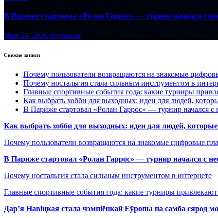
В Париже стартовал «Ролан Гаррос» — турнир начался с не
Май 24, 2026
Редакция
Свежие записи
Почему пользователи возвращаются на знакомые цифро
Почему ностальгия стала сильным инструментом в интер
Главные спортивные события года: какие турниры прив
Как выбрать хобби для выходных: идеи для людей, которы
В Париже стартовал «Ролан Гаррос» — турнир начался с 
Как выбрать хобби для выходных: идеи для людей, которые 
Почему пользователи возвращаются на знакомые цифровые пл
В Париже стартовал «Ролан Гаррос» — турнир начался с не
Почему ностальгия стала сильным инструментом в интернете
Главные спортивные события года: какие турниры привлекаю
Дар’я Навіцкая стала чэмпіёнкай Еўропы па самба сярод мо