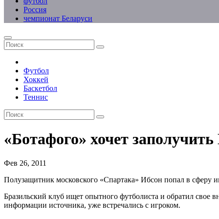
футбол
Россия
чемпионат Беларуси
Футбол
Хоккей
Баскетбол
Теннис
«Ботафого» хочет заполучить
Фев 26, 2011
Полузащитник московского «Спартака» Ибсон попал в сферу инт
Бразильский клуб ищет опытного футболиста и обратил свое в
информации источника, уже встречались с игроком.