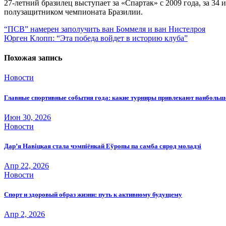
27-летний бразилец выступает за «Спартак» с 2009 года, за 3
полузащитником чемпионата Бразилии.
Навигация
“ПСВ” намерен заполучить ван Боммеля и ван Нистелроя
Юрген Клопп: “Эта победа войдет в историю клуба”
по
записям
Похожая запись
Новости
Главные спортивные события года: какие турниры привлекают наиболь
Июн 30, 2026
Новости
Дар’я Навіцкая стала чэмпіёнкай Еўропы па самба сярод моладзі
Апр 22, 2026
Новости
Спорт и здоровый образ жизни: путь к активному будущему
Апр 2, 2026