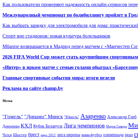
Как пользователи проверяют надежность онлайн-сервисов пере
Международный чемпионат по бодибилдингу пройдет в Грод
Как выбрать зарядку для электромобиля для дома: практически
Спорт вне стадионов: новая культура болельщиков
Мбаппе возвращается в Мадрид перед матчем с «Манчестер Сит
2026 FIFA World Cup может стать крупнейшим спортивным
«Интер» в ярком матче с семью голами обыграл «Барселон
Главные спортивные события мира: итоги недели
Реклама на сайте champ.by
Метки
Азаренко
"Гомель"
"Динамо" Минск
Александр Глеб
"Юность"
Ми
Лига чемпионов
КХЛ
Кубок Беларуси
Домрачева
Марек Сикора
с
брест
олимпиада
Шахтер
лига европы
реал
Челси
мини-футбол
евро 2012