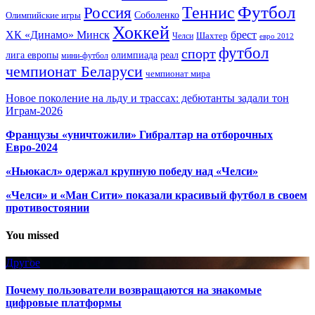
Футбол
Теннис
Россия
Олимпийские игры
Соболенко
Хоккей
ХК «Динамо» Минск
брест
Шахтер
Челси
евро 2012
футбол
спорт
олимпиада
лига европы
реал
мини-футбол
чемпионат Беларуси
чемпионат мира
Новое поколение на льду и трассах: дебютанты задали тон
Играм-2026
Французы «уничтожили» Гибралтар на отборочных
Евро-2024
«Ньюкасл» одержал крупную победу над «Челси»
«Челси» и «Ман Сити» показали красивый футбол в своем
противостоянии
You missed
Другое
Почему пользователи возвращаются на знакомые
цифровые платформы