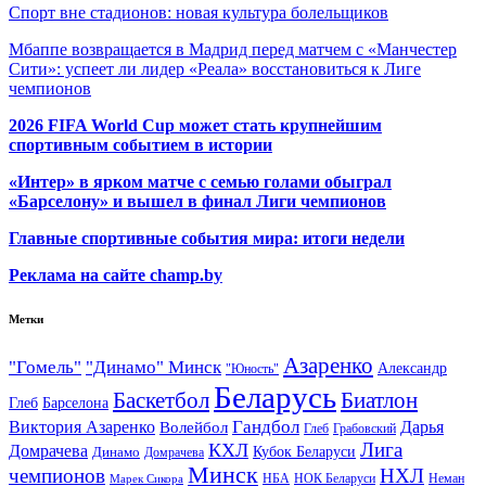
Спорт вне стадионов: новая культура болельщиков
Мбаппе возвращается в Мадрид перед матчем с «Манчестер
Сити»: успеет ли лидер «Реала» восстановиться к Лиге
чемпионов
2026 FIFA World Cup может стать крупнейшим
спортивным событием в истории
«Интер» в ярком матче с семью голами обыграл
«Барселону» и вышел в финал Лиги чемпионов
Главные спортивные события мира: итоги недели
Реклама на сайте champ.by
Метки
Азаренко
"Гомель"
"Динамо" Минск
Александр
"Юность"
Беларусь
Баскетбол
Биатлон
Глеб
Барселона
Гандбол
Виктория Азаренко
Волейбол
Дарья
Глеб
Грабовский
Лига
КХЛ
Домрачева
Кубок Беларуси
Динамо
Домрачева
Минск
чемпионов
НХЛ
НБА
Марек Сикора
НОК Беларуси
Неман