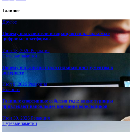
Главное
Другое
Почему пользователи возвращаются на знакомые
цифровые платформы
Июл 18, 2026
Редакция
Путёвые заметки
Почему ностальгия стала сильным инструментом в
интернете
Июл 9, 2026
Редакция
Новости
Главные спортивные события года: какие турниры
привлекают наибольшее внимание болельщиков
Июн 30, 2026
Редакция
Путёвые заметки