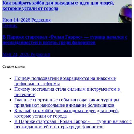
Как выбрать хобби для выходных: идеи для людей,
которые устали от города
Июн 14, 2026
Редакция
Теннис
В Париже стартовал «Ролан Гаррос» — турнир начался с
неожиданностей и потерь среди фаворитов
Май 24, 2026
Редакция
Свежие записи
Почему пользователи возвращаются на знакомые
цифровые платформы
Почему ностальгия стала сильным инструментом в
интернете
Главные спортивные события года: какие турниры
привлекают наибольшее внимание болельщиков
Как выбрать хобби для выходных: идеи для людей,
которые устали от города
В Париже стартовал «Ролан Гаррос» — турнир начался с
неожиданностей и потерь среди фаворитов