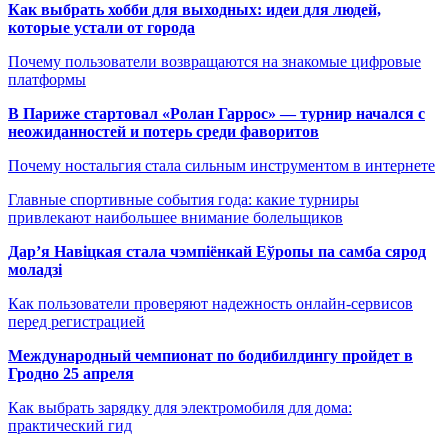
Как выбрать хобби для выходных: идеи для людей,
которые устали от города
Почему пользователи возвращаются на знакомые цифровые
платформы
В Париже стартовал «Ролан Гаррос» — турнир начался с
неожиданностей и потерь среди фаворитов
Почему ностальгия стала сильным инструментом в интернете
Главные спортивные события года: какие турниры
привлекают наибольшее внимание болельщиков
Дар’я Навіцкая стала чэмпіёнкай Еўропы па самба сярод
моладзі
Как пользователи проверяют надежность онлайн-сервисов
перед регистрацией
Международный чемпионат по бодибилдингу пройдет в
Гродно 25 апреля
Как выбрать зарядку для электромобиля для дома:
практический гид