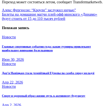
Переход может состояться летом, сообщает Transfermarketweb.
Навигация
Алекс Фергюсон: “Кроули” заслужил ничью”
Билеты на домашние матчи плей-офф минского «Динамо»
по
будут стоить от 15 до 110 тысяч рублей
записям
Похожая запись
Новости
Главные спортивные события года: какие турниры привлекают
наибольшее внимание болельщиков
Июн 30, 2026
Новости
Дар’я Навіцкая стала чэмпіёнкай Еўропы па самба сярод моладзі
Апр 22, 2026
Новости
Спорт и здоровый образ жизни: путь к активному будущему
Апр 2, 2026