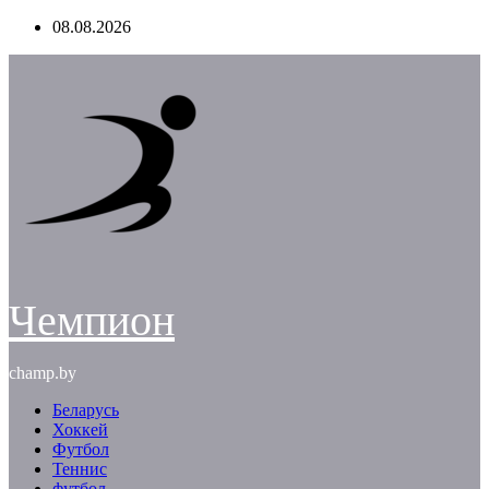
Перейти
08.08.2026
к
содержимому
Чемпион
champ.by
Беларусь
Хоккей
Футбол
Теннис
футбол