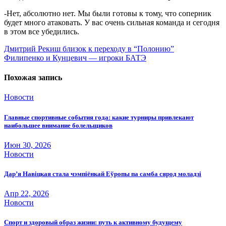
-Нет, абсолютно нет. Мы были готовы к тому, что соперник
будет много атаковать. У вас очень сильная команда и сегодня
в этом все убедились.
Навигация
Дмитрий Рекиш близок к переходу в “Полонию”
Филипенко и Кунцевич — игроки БАТЭ
по
записям
Похожая запись
Новости
Главные спортивные события года: какие турниры привлекают
наибольшее внимание болельщиков
Июн 30, 2026
Новости
Дар’я Навіцкая стала чэмпіёнкай Еўропы па самба сярод моладзі
Апр 22, 2026
Новости
Спорт и здоровый образ жизни: путь к активному будущему