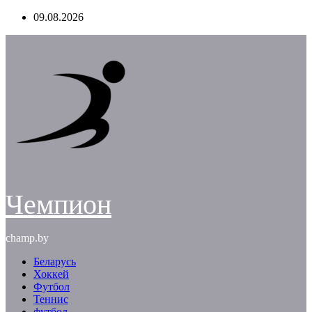
Перейти
09.08.2026
к
содержимому
Чемпион
champ.by
Беларусь
Хоккей
Футбол
Теннис
футбол