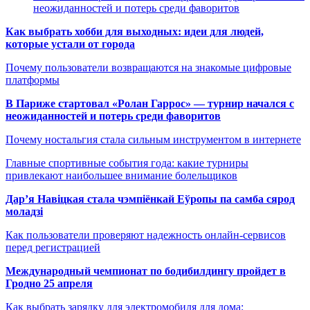
неожиданностей и потерь среди фаворитов
Как выбрать хобби для выходных: идеи для людей,
которые устали от города
Почему пользователи возвращаются на знакомые цифровые
платформы
В Париже стартовал «Ролан Гаррос» — турнир начался с
неожиданностей и потерь среди фаворитов
Почему ностальгия стала сильным инструментом в интернете
Главные спортивные события года: какие турниры
привлекают наибольшее внимание болельщиков
Дар’я Навіцкая стала чэмпіёнкай Еўропы па самба сярод
моладзі
Как пользователи проверяют надежность онлайн-сервисов
перед регистрацией
Международный чемпионат по бодибилдингу пройдет в
Гродно 25 апреля
Как выбрать зарядку для электромобиля для дома: