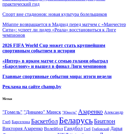
практический гид
Спорт вне стадионов: новая культура болельщиков
Мбаппе возвращается в Мадрид перед матчем с «Манчестер
Сити»: успеет ли лидер «Реала» восстановиться к Лиге
чемпионов
2026 FIFA World Cup может стать крупнейшим
спортивным событием в истории
«Интер» в ярком матче с семью голами обыграл
«Барселону» и вышел в финал Лиги чемпионов
Главные спортивные события мира: итоги недели
Реклама на сайте champ.by
Метки
Азаренко
"Гомель"
"Динамо" Минск
Александр
"Юность"
Беларусь
Баскетбол
Биатлон
Глеб
Барселона
Гандбол
Виктория Азаренко
Волейбол
Дарья
Глеб
Грабовский