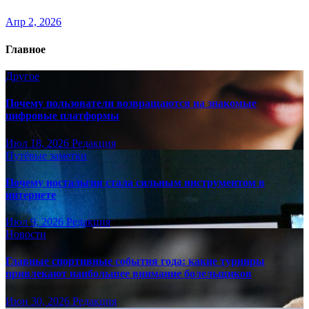
Апр 2, 2026
Главное
Другое
Почему пользователи возвращаются на знакомые
цифровые платформы
Июл 18, 2026
Редакция
Путёвые заметки
Почему ностальгия стала сильным инструментом в
интернете
Июл 9, 2026
Редакция
Новости
Главные спортивные события года: какие турниры
привлекают наибольшее внимание болельщиков
Июн 30, 2026
Редакция