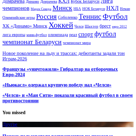
Лига
КХЛ
Домрачева
Кубок Беларуси
Динамо
Домрачева
Минск
чемпионов
НХЛ
НБА
Марек Сикора
НОК Беларуси
Неман
Футбол
Теннис
Россия
Олимпийские игры
Соболенко
Хоккей
ХК «Динамо» Минск
брест
Шахтер
Челси
евро 2012
футбол
спорт
олимпиада
лига европы
реал
мини-футбол
чемпионат Беларуси
чемпионат мира
Новое поколение на льду и трассах: дебютанты задали тон
Играм-2026
Французы «уничтожили» Гибралтар на отборочных
Евро-2024
«Ньюкасл» одержал крупную победу над «Челси»
«Челси» и «Ман Сити» показали красивый футбол в своем
противостоянии
You missed
Другое