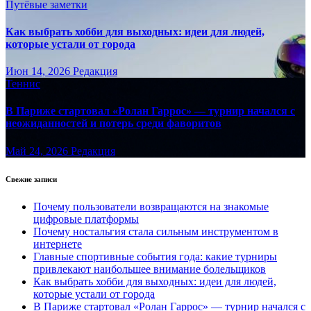
Путёвые заметки
Как выбрать хобби для выходных: идеи для людей,
которые устали от города
Июн 14, 2026
Редакция
Теннис
В Париже стартовал «Ролан Гаррос» — турнир начался с
неожиданностей и потерь среди фаворитов
Май 24, 2026
Редакция
Свежие записи
Почему пользователи возвращаются на знакомые
цифровые платформы
Почему ностальгия стала сильным инструментом в
интернете
Главные спортивные события года: какие турниры
привлекают наибольшее внимание болельщиков
Как выбрать хобби для выходных: идеи для людей,
которые устали от города
В Париже стартовал «Ролан Гаррос» — турнир начался с