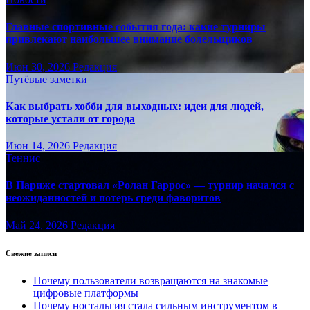
Главные спортивные события года: какие турниры
привлекают наибольшее внимание болельщиков
Июн 30, 2026
Редакция
Путёвые заметки
Как выбрать хобби для выходных: идеи для людей,
которые устали от города
Июн 14, 2026
Редакция
Теннис
В Париже стартовал «Ролан Гаррос» — турнир начался с
неожиданностей и потерь среди фаворитов
Май 24, 2026
Редакция
Свежие записи
Почему пользователи возвращаются на знакомые
цифровые платформы
Почему ностальгия стала сильным инструментом в