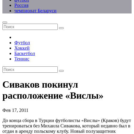
Россия
чемпионат Беларуси
Футбол
Хоккей
Баскетбол
Теннис
Сиваков покинул
расположение «Вислы»
Фев 17, 2011
До конца сбора в Турции футболисты «Вислы» (Краков) будут
тренироваться без Михаила Сивакова, который недавно был в
отдан в аренду польскому клубу. Новый полузащитник