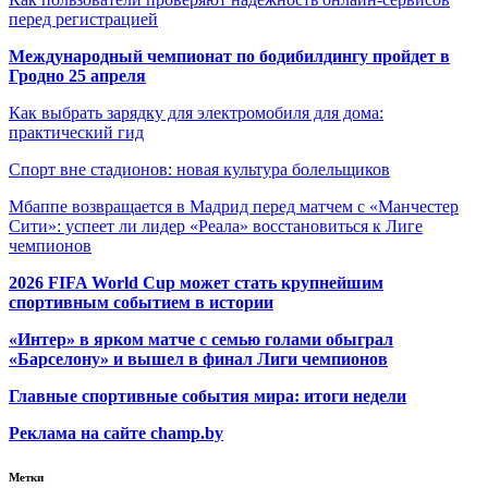
перед регистрацией
Международный чемпионат по бодибилдингу пройдет в
Гродно 25 апреля
Как выбрать зарядку для электромобиля для дома:
практический гид
Спорт вне стадионов: новая культура болельщиков
Мбаппе возвращается в Мадрид перед матчем с «Манчестер
Сити»: успеет ли лидер «Реала» восстановиться к Лиге
чемпионов
2026 FIFA World Cup может стать крупнейшим
спортивным событием в истории
«Интер» в ярком матче с семью голами обыграл
«Барселону» и вышел в финал Лиги чемпионов
Главные спортивные события мира: итоги недели
Реклама на сайте champ.by
Метки