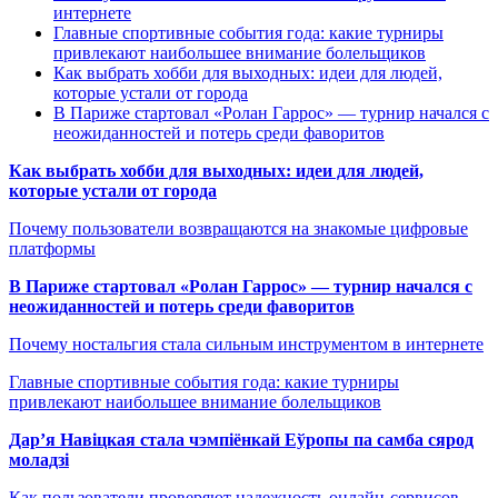
интернете
Главные спортивные события года: какие турниры
привлекают наибольшее внимание болельщиков
Как выбрать хобби для выходных: идеи для людей,
которые устали от города
В Париже стартовал «Ролан Гаррос» — турнир начался с
неожиданностей и потерь среди фаворитов
Как выбрать хобби для выходных: идеи для людей,
которые устали от города
Почему пользователи возвращаются на знакомые цифровые
платформы
В Париже стартовал «Ролан Гаррос» — турнир начался с
неожиданностей и потерь среди фаворитов
Почему ностальгия стала сильным инструментом в интернете
Главные спортивные события года: какие турниры
привлекают наибольшее внимание болельщиков
Дар’я Навіцкая стала чэмпіёнкай Еўропы па самба сярод
моладзі
Как пользователи проверяют надежность онлайн-сервисов