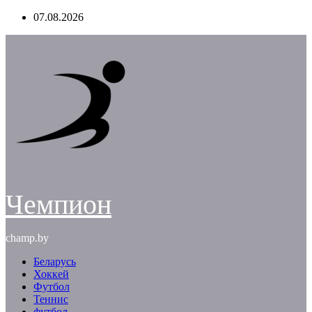
Перейти
07.08.2026
к
содержимому
Чемпион
champ.by
Беларусь
Хоккей
Футбол
Теннис
футбол