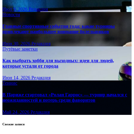
Июл 9, 2026
Редакция
Новости
Главные спортивные события года: какие турниры
привлекают наибольшее внимание болельщиков
Июн 30, 2026
Редакция
Путёвые заметки
Как выбрать хобби для выходных: идеи для людей,
которые устали от города
Июн 14, 2026
Редакция
Теннис
В Париже стартовал «Ролан Гаррос» — турнир начался с
неожиданностей и потерь среди фаворитов
Май 24, 2026
Редакция
Свежие записи