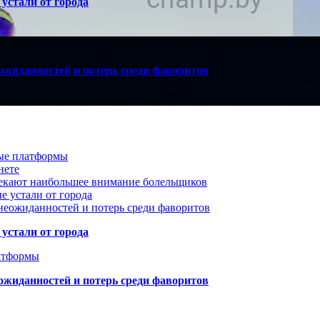
устали от города
ожиданностей и потерь среди фаворитов
вые платформы
нете
лекают наибольшее внимание болельщиков
е устали от города
неожиданностей и потерь среди фаворитов
устали от города
атформы
ожиданностей и потерь среди фаворитов