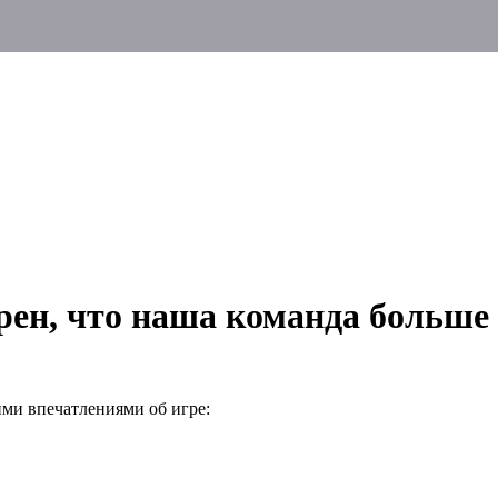
рен, что наша команда больше
ми впечатлениями об игре: