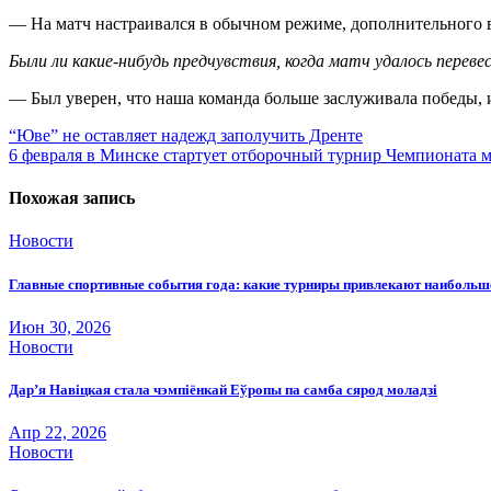
— На матч настраивался в обычном режиме, дополнительного в
Были ли какие-нибудь предчувствия, когда матч удалось перев
— Был уверен, что наша команда больше заслуживала победы, 
Навигация
“Юве” не оставляет надежд заполучить Дренте
6 февраля в Минске стартует отборочный турнир Чемпионата м
по
записям
Похожая запись
Новости
Главные спортивные события года: какие турниры привлекают наиболь
Июн 30, 2026
Новости
Дар’я Навіцкая стала чэмпіёнкай Еўропы па самба сярод моладзі
Апр 22, 2026
Новости