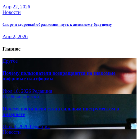
Апр 22, 2026
Новости
Спорт и здоровый образ жизни: путь к активному будущему
Апр 2, 2026
Главное
Другое
Почему пользователи возвращаются на знакомые
цифровые платформы
Июл 18, 2026
Редакция
Путёвые заметки
Почему ностальгия стала сильным инструментом в
интернете
Июл 9, 2026
Редакция
Новости