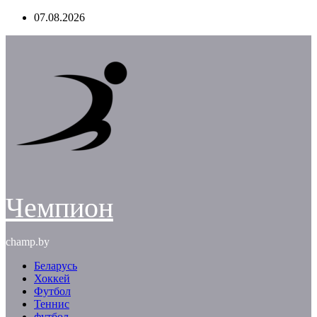
Перейти
07.08.2026
к
содержимому
Чемпион
champ.by
Беларусь
Хоккей
Футбол
Теннис
футбол