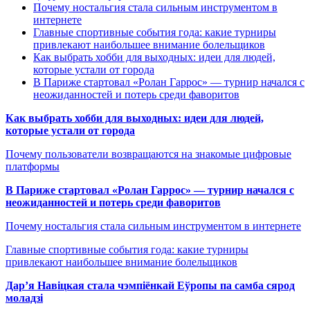
Почему ностальгия стала сильным инструментом в
интернете
Главные спортивные события года: какие турниры
привлекают наибольшее внимание болельщиков
Как выбрать хобби для выходных: идеи для людей,
которые устали от города
В Париже стартовал «Ролан Гаррос» — турнир начался с
неожиданностей и потерь среди фаворитов
Как выбрать хобби для выходных: идеи для людей,
которые устали от города
Почему пользователи возвращаются на знакомые цифровые
платформы
В Париже стартовал «Ролан Гаррос» — турнир начался с
неожиданностей и потерь среди фаворитов
Почему ностальгия стала сильным инструментом в интернете
Главные спортивные события года: какие турниры
привлекают наибольшее внимание болельщиков
Дар’я Навіцкая стала чэмпіёнкай Еўропы па самба сярод
моладзі