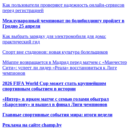
Как пользователи проверяют надежность онлайн-сервисов
перед регистрацией
Международный чемпионат по бодибилдингу пройдет в
Гродно 25 апреля
Как выбрать зарядку для электромобиля для дома:
практический гид
Спорт вне стадионов: новая культура болельщиков
Мбаппе возвращается в Мадрид перед матчем с «Манчестер
Сити»: успеет ли лидер «Реала» восстановиться к Лиге
чемпионов
2026 FIFA World Cup может стать крупнейшим
спортивным событием в истории
«Интер» в ярком матче с семью голами обыграл
«Барселону» и вышел в финал Лиги чемпионов
Главные спортивные события мира: итоги недели
Реклама на сайте champ.by