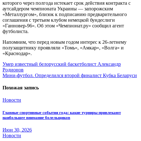
которого через полгода истекает срок действия контракта с
аутсайдером чемпионата Украины — запорожским
«Металлургом», близок к подписанию предварительного
соглашения с третьим клубом немецкой бундеслиги
«Ганновер-96». Об этом «Чемпионат.ру» сообщил агент
футболиста.
Напомним, что перед новым годом интерес к 26-летнему
полузащитнику проявляли «Томь», «Амкар», «Волга» и
«Краснодар».
Навигация
Умер известный белорусский баскетболист Александр
Родионов
по
Мини-футбол. Определился второй финалист Кубка Беларуси
записям
Похожая запись
Новости
Главные спортивные события года: какие турниры привлекают
наибольшее внимание болельщиков
Июн 30, 2026
Новости