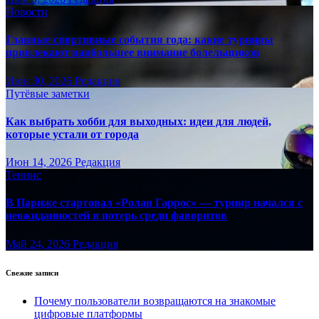
Новости
Главные спортивные события года: какие турниры
привлекают наибольшее внимание болельщиков
Июн 30, 2026
Редакция
Путёвые заметки
Как выбрать хобби для выходных: идеи для людей,
которые устали от города
Июн 14, 2026
Редакция
Теннис
В Париже стартовал «Ролан Гаррос» — турнир начался с
неожиданностей и потерь среди фаворитов
Май 24, 2026
Редакция
Свежие записи
Почему пользователи возвращаются на знакомые
цифровые платформы