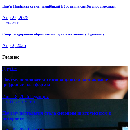
Дар’я Навіцкая стала чэмпіёнкай Еўропы па самба сярод моладзі
Апр 22, 2026
Новости
Спорт и здоровый образ жизни: путь к активному будущему
Апр 2, 2026
Главное
Другое
Почему пользователи возвращаются на знакомые
цифровые платформы
Июл 18, 2026
Редакция
Путёвые заметки
Почему ностальгия стала сильным инструментом в
интернете
Июл 9, 2026
Редакция