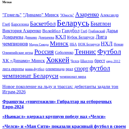
Метки
Азаренко
"Гомель"
"Динамо" Минск
Александр
"Юность"
Беларусь
Баскетбол
Биатлон
Глеб
Барселона
Гандбол
Виктория Азаренко
Волейбол
Дарья
Глеб
Грабовский
Лига
КХЛ
Домрачева
Кубок Беларуси
Динамо
Домрачева
Минск
чемпионов
НХЛ
НБА
Марек Сикора
НОК Беларуси
Неман
Футбол
Теннис
Россия
Олимпийские игры
Соболенко
Хоккей
ХК «Динамо» Минск
брест
Шахтер
Челси
евро 2012
футбол
спорт
олимпиада
лига европы
реал
мини-футбол
чемпионат Беларуси
чемпионат мира
Новое поколение на льду и трассах: дебютанты задали тон
Играм-2026
Французы «уничтожили» Гибралтар на отборочных
Евро-2024
«Ньюкасл» одержал крупную победу над «Челси»
«Челси» и «Ман Сити» показали красивый футбол в своем