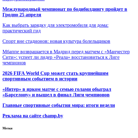
Международный чемпионат по бодибилдингу пройдет в
Гродно 25 апреля
Как выбрать зарядку для электромобиля для дома:
практический гид
Спорт вне стадионов: новая культура болельщиков
Мбаппе возвращается в Мадрид перед матчем с «Манчестер
Сити»: успеет ли лидер «Реала» восстановиться к Лиге
чемпионов
2026 FIFA World Cup может стать крупнейшим
спортивным событием в истории
«Интер» в ярком матче с семью голами обыграл
«Барселону» и вышел в финал Лиги чемпионов
Главные спортивные события мира: итоги недели
Реклама на сайте champ.by
Метки