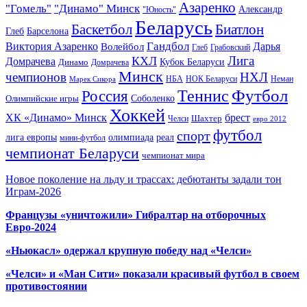
Азаренко
"Гомель"
"Динамо" Минск
Александр
"Юность"
Беларусь
Баскетбол
Биатлон
Глеб
Барселона
Гандбол
Виктория Азаренко
Волейбол
Дарья
Глеб
Грабовский
Лига
КХЛ
Домрачева
Кубок Беларуси
Динамо
Домрачева
Минск
чемпионов
НХЛ
НБА
Марек Сикора
НОК Беларуси
Неман
Футбол
Теннис
Россия
Олимпийские игры
Соболенко
Хоккей
ХК «Динамо» Минск
брест
Шахтер
Челси
евро 2012
футбол
спорт
олимпиада
лига европы
реал
мини-футбол
чемпионат Беларуси
чемпионат мира
Новое поколение на льду и трассах: дебютанты задали тон
Играм-2026
Французы «уничтожили» Гибралтар на отборочных
Евро-2024
«Ньюкасл» одержал крупную победу над «Челси»
«Челси» и «Ман Сити» показали красивый футбол в своем
противостоянии