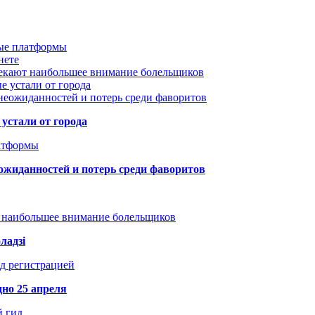
вые платформы
нете
лекают наибольшее внимание болельщиков
е устали от города
неожиданностей и потерь среди фаворитов
устали от города
атформы
ожиданностей и потерь среди фаворитов
т наибольшее внимание болельщиков
ладзі
д регистрацией
но 25 апреля
й гид