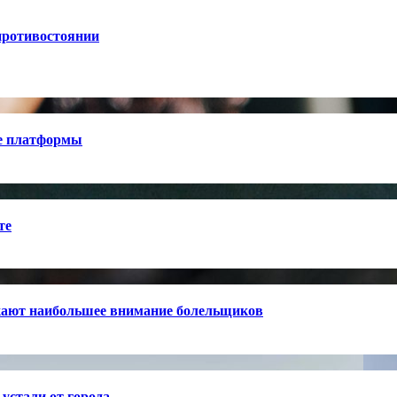
противостоянии
е платформы
те
кают наибольшее внимание болельщиков
устали от города