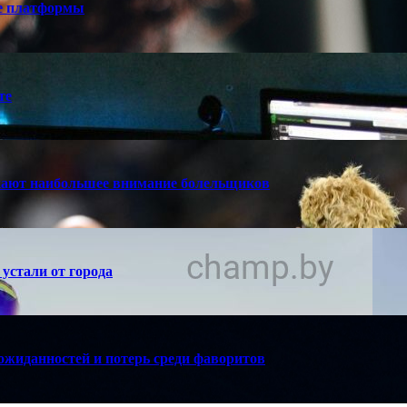
е платформы
те
кают наибольшее внимание болельщиков
устали от города
ожиданностей и потерь среди фаворитов