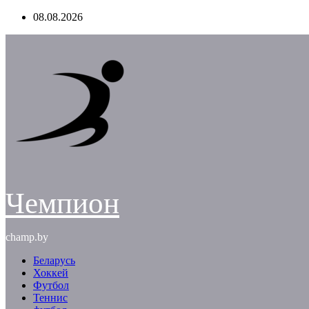
Перейти
08.08.2026
к
содержимому
Чемпион
champ.by
Беларусь
Хоккей
Футбол
Теннис