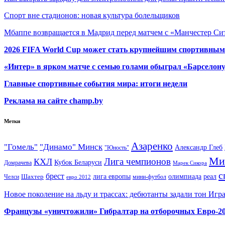
Спорт вне стадионов: новая культура болельщиков
Мбаппе возвращается в Мадрид перед матчем с «Манчестер Сит
2026 FIFA World Cup может стать крупнейшим спортивным
«Интер» в ярком матче с семью голами обыграл «Барселон
Главные спортивные события мира: итоги недели
Реклама на сайте champ.by
Метки
Азаренко
"Гомель"
"Динамо" Минск
Александр Глеб
"Юность"
Ми
Лига чемпионов
КХЛ
Кубок Беларуси
Домрачева
Марек Сикора
с
брест
олимпиада
Шахтер
лига европы
реал
Челси
мини-футбол
евро 2012
Новое поколение на льду и трассах: дебютанты задали тон Игр
Французы «уничтожили» Гибралтар на отборочных Евро-2