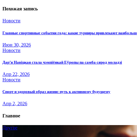
по
записям
Похожая запись
Новости
Главные спортивные события года: какие турниры привлекают наиболь
Июн 30, 2026
Новости
Дар’я Навіцкая стала чэмпіёнкай Еўропы па самба сярод моладзі
Апр 22, 2026
Новости
Спорт и здоровый образ жизни: путь к активному будущему
Апр 2, 2026
Главное
Другое