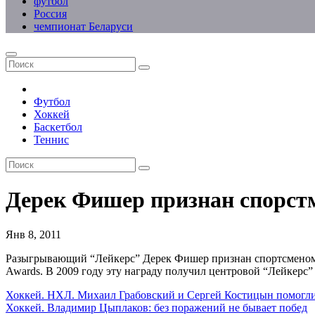
футбол
Россия
чемпионат Беларуси
Футбол
Хоккей
Баскетбол
Теннис
Дерек Фишер признан спорстм
Янв 8, 2011
Разыгрывающий “Лейкерс” Дерек Фишер признан спортсменом го
Awards. В 2009 году эту награду получил центровой “Лейкерс”
Навигация
Хоккей. НХЛ. Михаил Грабовский и Сергей Костицын помогли 
Хоккей. Владимир Цыплаков: без поражений не бывает побед