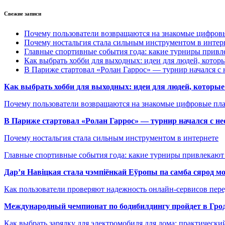
Свежие записи
Почему пользователи возвращаются на знакомые цифро
Почему ностальгия стала сильным инструментом в интер
Главные спортивные события года: какие турниры прив
Как выбрать хобби для выходных: идеи для людей, которы
В Париже стартовал «Ролан Гаррос» — турнир начался с 
Как выбрать хобби для выходных: идеи для людей, которые 
Почему пользователи возвращаются на знакомые цифровые пл
В Париже стартовал «Ролан Гаррос» — турнир начался с не
Почему ностальгия стала сильным инструментом в интернете
Главные спортивные события года: какие турниры привлекаю
Дар’я Навіцкая стала чэмпіёнкай Еўропы па самба сярод мо
Как пользователи проверяют надежность онлайн-сервисов пере
Международный чемпионат по бодибилдингу пройдет в Грод
Как выбрать зарядку для электромобиля для дома: практически