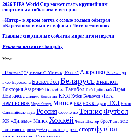
2026 FIFA World Cup может стать крупнейшим
спортивным событием в истории
«Интер» в ярком матче с семью голами обыграл
«Барселону» и вышел в финал Лиги чемпионов
Главные спортивные события мира: итоги недели
Реклама на сайте champ.by
Метки
Азаренко
"Гомель"
"Динамо" Минск
Александр
"Юность"
Беларусь
Баскетбол
Биатлон
Глеб
Барселона
Гандбол
Виктория Азаренко
Волейбол
Дарья
Глеб
Грабовский
Лига
КХЛ
Домрачева
Кубок Беларуси
Динамо
Домрачева
Минск
чемпионов
НХЛ
НБА
Марек Сикора
НОК Беларуси
Неман
Футбол
Теннис
Россия
Олимпийские игры
Соболенко
Хоккей
ХК «Динамо» Минск
брест
Шахтер
Челси
евро 2012
футбол
спорт
олимпиада
лига европы
реал
мини-футбол
чемпионат Беларуси