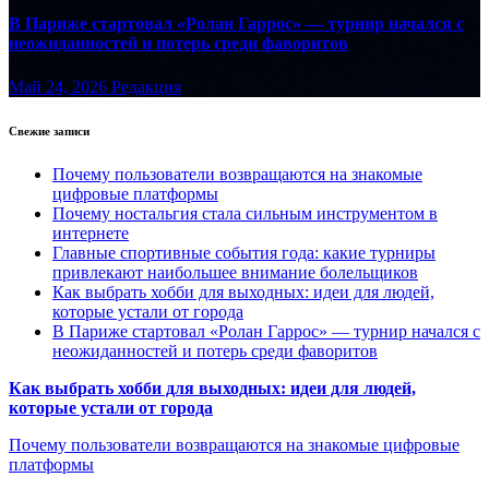
В Париже стартовал «Ролан Гаррос» — турнир начался с
неожиданностей и потерь среди фаворитов
Май 24, 2026
Редакция
Свежие записи
Почему пользователи возвращаются на знакомые
цифровые платформы
Почему ностальгия стала сильным инструментом в
интернете
Главные спортивные события года: какие турниры
привлекают наибольшее внимание болельщиков
Как выбрать хобби для выходных: идеи для людей,
которые устали от города
В Париже стартовал «Ролан Гаррос» — турнир начался с
неожиданностей и потерь среди фаворитов
Как выбрать хобби для выходных: идеи для людей,
которые устали от города
Почему пользователи возвращаются на знакомые цифровые
платформы