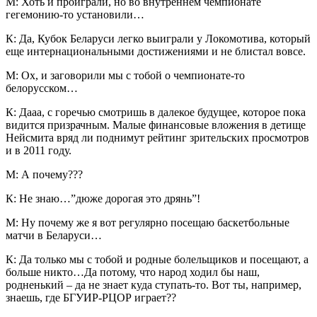
М: Хоть и проиграли, но во внутреннем чемпионате
гегемонию-то установили…
К: Да, Кубок Беларуси легко выиграли у Локомотива, который
еще интернациональными достижениями и не блистал вовсе.
М: Ох, и заговорили мы с тобой о чемпионате-то
белорусском…
К: Дааа, с горечью смотришь в далекое будущее, которое пока
видится призрачным. Малые финансовые вложения в детище
Нейсмита вряд ли поднимут рейтинг зрительских просмотров
и в 2011 году.
М: А почему???
К: Не знаю…”дюже дорогая это дрянь”!
М: Ну почему же я вот регулярно посещаю баскетбольные
матчи в Беларуси…
К: Да только мы с тобой и родные болельщиков и посещают, а
больше никто…Да потому, что народ ходил бы наш,
родненький – да не знает куда ступать-то. Вот ты, например,
знаешь, где БГУИР-РЦОР играет??