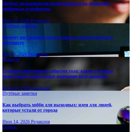
Почему пользователи возвращаются на знакомые
цифровые платформы
Июл 18, 2026
Редакция
Путёвые заметки
Почему ностальгия стала сильным инструментом в
интернете
Июл 9, 2026
Редакция
Новости
Главные спортивные события года: какие турниры
привлекают наибольшее внимание болельщиков
Июн 30, 2026
Редакция
Путёвые заметки
Как выбрать хобби для выходных: идеи для людей,
которые устали от города
Июн 14, 2026
Редакция
Теннис