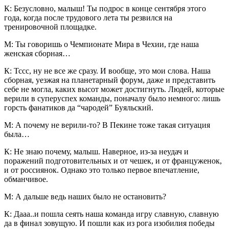
К: Безусловно, малыш! Ты подрос в конце сентября этого
года, когда после трудового лета ты резвился на
тренировочной площадке.
М: Ты говоришь о Чемпионате Мира в Чехии, где наша
женская сборная…
К: Тссс, ну не все же сразу. И вообще, это мои слова. Наша
сборная, уезжая на планетарный форум, даже и представить
себе не могла, каких высот может достигнуть. Людей, которые
верили в суперуспех команды, поначалу было немного: лишь
горсть фанатиков да “чародей” Буяльский.
М: А почему не верили-то? В Пекине тоже такая ситуация
была…
К: Не знаю почему, малыш. Наверное, из-за неудач и
поражений подготовительных и от чешек, и от француженок,
и от россиянок. Однако это только первое впечатление,
обманчивое.
М: А дальше ведь наших было не остановить?
К: Дааа..и пошла сеять наша команда игру славную, славную
да в финал зовущую. И пошли как из рога изобилия победы