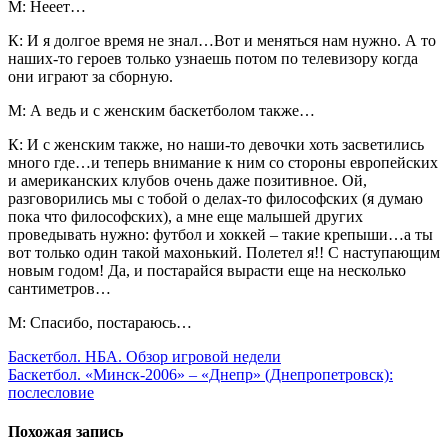
М: Нееет…
К: И я долгое время не знал…Вот и меняться нам нужно. А то
наших-то героев только узнаешь потом по телевизору когда
они играют за сборную.
М: А ведь и с женским баскетболом также…
К: И с женским также, но наши-то девочки хоть засветились
много где…и теперь внимание к ним со стороны европейских
и американских клубов очень даже позитивное. Ой,
разговорились мы с тобой о делах-то философских (я думаю
пока что философских), а мне еще малышей других
проведывать нужно: футбол и хоккей – такие крепыши…а ты
вот только один такой махонький. Полетел я!! С наступающим
новым годом! Да, и постарайся вырасти еще на несколько
сантиметров…
М: Спасибо, постараюсь…
Навигация
Баскетбол. НБА. Обзор игровой недели
Баскетбол. «Минск-2006» – «Днепр» (Днепропетровск):
по
послесловие
записям
Похожая запись