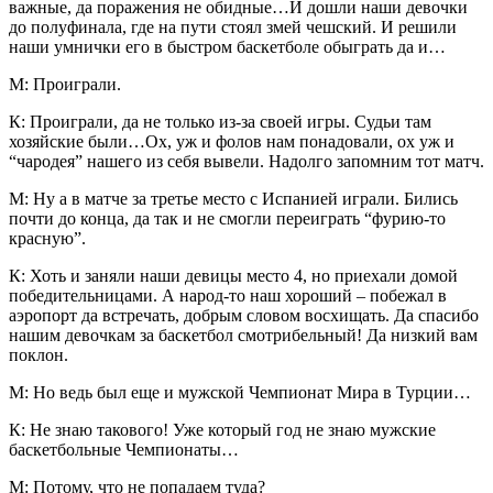
важные, да поражения не обидные…И дошли наши девочки
до полуфинала, где на пути стоял змей чешский. И решили
наши умнички его в быстром баскетболе обыграть да и…
М: Проиграли.
К: Проиграли, да не только из-за своей игры. Судьи там
хозяйские были…Ох, уж и фолов нам понадовали, ох уж и
“чародея” нашего из себя вывели. Надолго запомним тот матч.
М: Ну а в матче за третье место с Испанией играли. Бились
почти до конца, да так и не смогли переиграть “фурию-то
красную”.
К: Хоть и заняли наши девицы место 4, но приехали домой
победительницами. А народ-то наш хороший – побежал в
аэропорт да встречать, добрым словом восхищать. Да спасибо
нашим девочкам за баскетбол смотрибельный! Да низкий вам
поклон.
М: Но ведь был еще и мужской Чемпионат Мира в Турции…
К: Не знаю такового! Уже который год не знаю мужские
баскетбольные Чемпионаты…
М: Потому, что не попадаем туда?