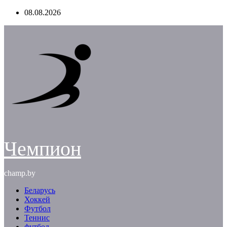
Перейти
08.08.2026
к
содержимому
Чемпион
champ.by
Беларусь
Хоккей
Футбол
Теннис
футбол