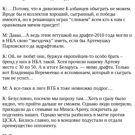
К: …Потому, что в дивизионе Б албанцев обыграть не можем.
Вроде бы и коллектив хороший, сыгранный, и победы
имеются, но в решающих играх “сливаем” всем кто к нам с
оранжевым мячом приедет!
М: Даааа…А ведь этим летушкой на драфте-2010 года могли и
в НБА свою “звездочку” иметь, если бы Артемушку
Парховского да задрафтовали.
К: Ой, не любят они, буржуи европейцев-то особо брать –
бренд у них в НБА такой. Хотя прочили нашему Артему
место с 30 по 50. А в итоге Беларусь — мимо драфта. Только
вот Владимира Веремеенко и вспоминаем, который и сыграть
там не успел…
М: А все-таки в лиге ВТБ я тоже немножко подрос…
К: Безусловно, посеяли мы шороху там…Хоть и сразу было
видно, что пройти дальше не сможем. Однако люди поверили,
приходили да с семьями на Минск-Арену, покричать да
подгонять наших. Однако мечты разбились в матче против
ЦСКА. Бились славно, но в концовке подустали и отдали
преимущество оппоненту.