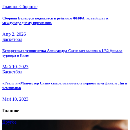
Главное
Сборные
Сборная Беларуси поднялась в рейтинге ФИФА: новый шаг к
международному признанию
Апр 2, 2026
Баскетбол
Белорусская теннисистка Александра Саснович вышла в 1/32 финала
турнира в Риме
Май 10, 2023
Баскетбол
«Реал» и «Манчестер Сити» сыграли вничью в первом полуфинале Лиги
чемпионов
Май 10, 2023
Главное
Другое