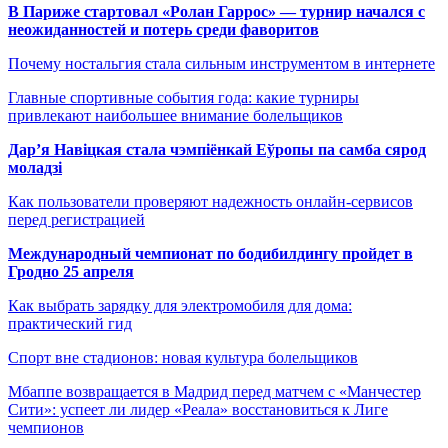
В Париже стартовал «Ролан Гаррос» — турнир начался с
неожиданностей и потерь среди фаворитов
Почему ностальгия стала сильным инструментом в интернете
Главные спортивные события года: какие турниры
привлекают наибольшее внимание болельщиков
Дар’я Навіцкая стала чэмпіёнкай Еўропы па самба сярод
моладзі
Как пользователи проверяют надежность онлайн-сервисов
перед регистрацией
Международный чемпионат по бодибилдингу пройдет в
Гродно 25 апреля
Как выбрать зарядку для электромобиля для дома:
практический гид
Спорт вне стадионов: новая культура болельщиков
Мбаппе возвращается в Мадрид перед матчем с «Манчестер
Сити»: успеет ли лидер «Реала» восстановиться к Лиге
чемпионов