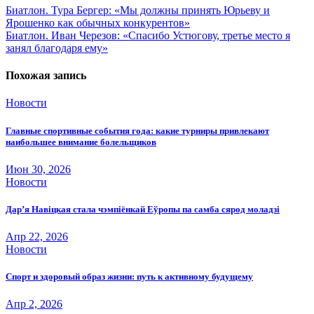
Навигация
Биатлон. Тура Бергер: «Мы должны принять Юрьеву и
Ярошенко как обычных конкурентов»
по
Биатлон. Иван Черезов: «Спасибо Устюгову, третье место я
записям
занял благодаря ему»
Похожая запись
Новости
Главные спортивные события года: какие турниры привлекают
наибольшее внимание болельщиков
Июн 30, 2026
Новости
Дар’я Навіцкая стала чэмпіёнкай Еўропы па самба сярод моладзі
Апр 22, 2026
Новости
Спорт и здоровый образ жизни: путь к активному будущему
Апр 2, 2026