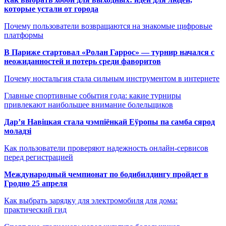
которые устали от города
Почему пользователи возвращаются на знакомые цифровые
платформы
В Париже стартовал «Ролан Гаррос» — турнир начался с
неожиданностей и потерь среди фаворитов
Почему ностальгия стала сильным инструментом в интернете
Главные спортивные события года: какие турниры
привлекают наибольшее внимание болельщиков
Дар’я Навіцкая стала чэмпіёнкай Еўропы па самба сярод
моладзі
Как пользователи проверяют надежность онлайн-сервисов
перед регистрацией
Международный чемпионат по бодибилдингу пройдет в
Гродно 25 апреля
Как выбрать зарядку для электромобиля для дома:
практический гид