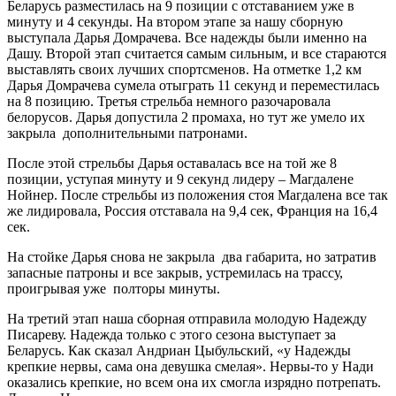
Беларусь разместилась на 9 позиции с отставанием уже в
минуту и 4 секунды. На втором этапе за нашу сборную
выступала Дарья Домрачева. Все надежды были именно на
Дашу. Второй этап считается самым сильным, и все стараются
выставлять своих лучших спортсменов. На отметке 1,2 км
Дарья Домрачева сумела отыграть 11 секунд и переместилась
на 8 позицию. Третья стрельба немного разочаровала
белорусов. Дарья допустила 2 промаха, но тут же умело их
закрыла дополнительными патронами.
После этой стрельбы Дарья оставалась все на той же 8
позиции, уступая минуту и 9 секунд лидеру – Магдалене
Нойнер. После стрельбы из положения стоя Магдалена все так
же лидировала, Россия отставала на 9,4 сек, Франция на 16,4
сек.
На стойке Дарья снова не закрыла два габарита, но затратив
запасные патроны и все закрыв, устремилась на трассу,
проигрывая уже полторы минуты.
На третий этап наша сборная отправила молодую Надежду
Писареву. Надежда только с этого сезона выступает за
Беларусь. Как сказал Андриан Цыбульский, «у Надежды
крепкие нервы, сама она девушка смелая». Нервы-то у Нади
оказались крепкие, но всем она их смогла изрядно потрепать.