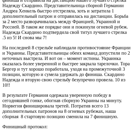
финиша и отправила на дистанцию нашего лучшего стрелка
Надежду Скардино. Представительница сборной Германии
Андреа Хенкель быстро отстреляла, хоть и затратила 1
дополнительный патрон и отправилась на дистанции. Борьба
за 2 место разворачивалась между Францией, Украиной и
Россией. В таком же порядке они и покинули огневой рубеж.
Надежда Скардино подтвердила свой титул лучшего стрелка
.5 из 5! И снова мы 7!
На последней 8 стрельбе наблюдали противостояние Франции
и Украины. Представительницы обеих команд допустили по 2
неточных выстрела. И вот он – момент истины. Украинка
оказалась более уверенной и быстрее закрыла тарелочки. Тора
Бергер и тут хорошо поработала, уходя на промежуточной 3
позиции, которую и сумела удержать до финиша. Скардино
Надежда и вторую свою стрельбу безупречно провела. 10 из
10!!
В результате Германия одержала уверенную победу в
сегодняшней гонке, обогнав сборную Украины на минуту.
Норвегия финишировала третей. Потратив всего 13
дополнительных патронов на 8 огневых рубежах, наша
сборная 8 стартовую позицию сменила на 7 финишную.
Финишный протокол: