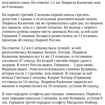
возглавила гонку. На отметке 1,2 км Людмила Калинчик шла
на 9 позиции.
На первой стрельбе Слепцова первой начала стрелять,
допустив 1 промах и использовав дополнительный патрон.
Людмила Калинчик так же промахнулась один раз, но мишени
все закрыла, хоть и с третей попытки. На выходе с первого
огневого рубежа первое место занимала Россия, за ней шли
Германия, Словакия. Беларусь разместилась на 13 позиции,
проиграв 40 секунд сборной России.
На отметке 3,2 км Слепцова была лучшей, за ней
расположились Кузьмина, Бескон, Хитцер. Людмила
Калинчик занимала все ту же 13 позицию, и отставание
составило 47 секунд. На второй стрельбе нервы сдали у
лидеров. В итоге Россия мажет, Германия – 2 раза мимо,
Франция мажет. Этим воспользовалась словачка Кузьмина,
которая после 2 стрельбы шла первой. В секунде за ней
бежала Светлана Слепцова, Катрин Хитцер (Германия)
отставала на 14 секунд. Людмила Калинчик закрыла все
мишени и переместилась на 10 позицию, уступая 49 секунд.
В зоне передачи эстафеты расстановка изменилась. Первой в
зону передачи приехала Слепцова, за ней Кузьмина, уступая 9
сек. Германия третей передала эстафету Магдалене Нойнер.