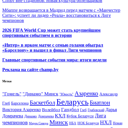
Спорт вне стадионов: новая культура болельщиков
Мбаппе возвращается в Мадрид перед матчем с «Манчестер
Сити»: успеет ли лидер «Реала» восстановиться к Лиге
чемпионов
2026 FIFA World Cup может стать крупнейшим
спортивным событием в истории
«Интер» в ярком матче с семью голами обыграл
«Барселону» и вышел в финал Лиги чемпионов
Главные спортивные события мира: итоги недели
Реклама на сайте champ.by
Метки
Азаренко
"Гомель"
"Динамо" Минск
Александр
"Юность"
Беларусь
Баскетбол
Биатлон
Глеб
Барселона
Гандбол
Виктория Азаренко
Волейбол
Дарья
Глеб
Грабовский
Лига
КХЛ
Домрачева
Кубок Беларуси
Динамо
Домрачева
Минск
чемпионов
НХЛ
НБА
Марек Сикора
НОК Беларуси
Неман