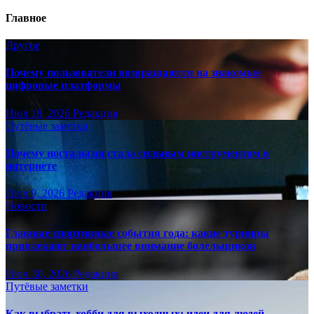
Главное
Другое
Почему пользователи возвращаются на знакомые
цифровые платформы
Июл 18, 2026
Редакция
Путёвые заметки
Почему ностальгия стала сильным инструментом в
интернете
Июл 9, 2026
Редакция
Новости
Главные спортивные события года: какие турниры
привлекают наибольшее внимание болельщиков
Июн 30, 2026
Редакция
Путёвые заметки
Как выбрать хобби для выходных: идеи для людей,