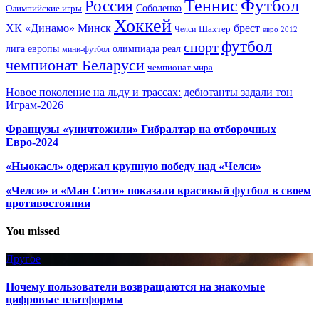
Футбол
Теннис
Россия
Олимпийские игры
Соболенко
Хоккей
ХК «Динамо» Минск
брест
Шахтер
Челси
евро 2012
футбол
спорт
олимпиада
лига европы
реал
мини-футбол
чемпионат Беларуси
чемпионат мира
Новое поколение на льду и трассах: дебютанты задали тон
Играм-2026
Французы «уничтожили» Гибралтар на отборочных
Евро-2024
«Ньюкасл» одержал крупную победу над «Челси»
«Челси» и «Ман Сити» показали красивый футбол в своем
противостоянии
You missed
Другое
Почему пользователи возвращаются на знакомые
цифровые платформы