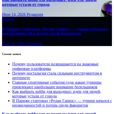
которые устали от города
Июн 14, 2026
Редакция
Теннис
В Париже стартовал «Ролан Гаррос» — турнир начался с
неожиданностей и потерь среди фаворитов
Май 24, 2026
Редакция
Свежие записи
Почему пользователи возвращаются на знакомые
цифровые платформы
Почему ностальгия стала сильным инструментом в
интернете
Главные спортивные события года: какие турниры
привлекают наибольшее внимание болельщиков
Как выбрать хобби для выходных: идеи для людей,
которые устали от города
В Париже стартовал «Ролан Гаррос» — турнир начался с
неожиданностей и потерь среди фаворитов
Как выбрать хобби для выходных: идеи для людей,