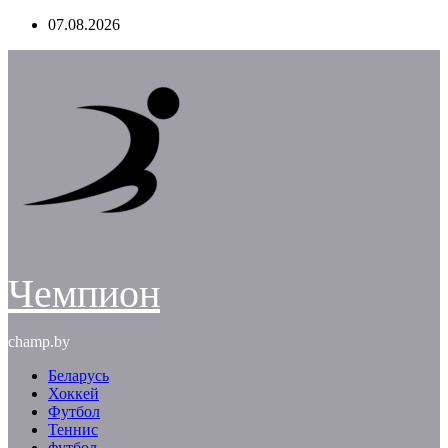
Перейти
07.08.2026
к
содержимому
Чемпион
champ.by
Беларусь
Хоккей
Футбол
Теннис
футбол