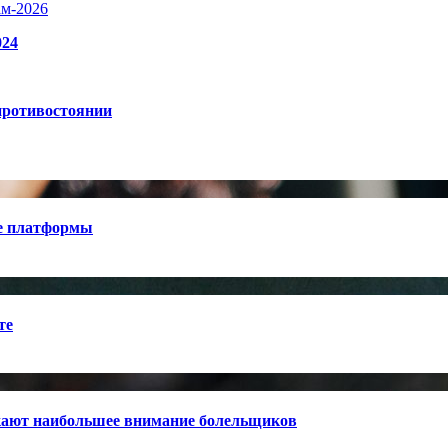
ам-2026
024
противостоянии
е платформы
те
кают наибольшее внимание болельщиков