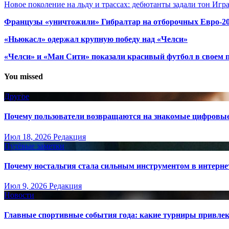
Новое поколение на льду и трассах: дебютанты задали тон Игр
Французы «уничтожили» Гибралтар на отборочных Евро-2
«Ньюкасл» одержал крупную победу над «Челси»
«Челси» и «Ман Сити» показали красивый футбол в своем 
You missed
Другое
Почему пользователи возвращаются на знакомые цифровы
Июл 18, 2026
Редакция
Путёвые заметки
Почему ностальгия стала сильным инструментом в интерне
Июл 9, 2026
Редакция
Новости
Главные спортивные события года: какие турниры привле