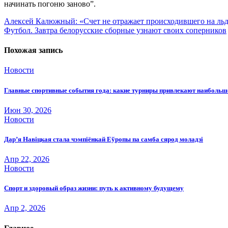
начинать погоню заново”.
Навигация
Алексей Калюжный: «Счет не отражает происходившего на льду
Футбол. Завтра белорусские сборные узнают своих соперников
по
записям
Похожая запись
Новости
Главные спортивные события года: какие турниры привлекают наиболь
Июн 30, 2026
Новости
Дар’я Навіцкая стала чэмпіёнкай Еўропы па самба сярод моладзі
Апр 22, 2026
Новости
Спорт и здоровый образ жизни: путь к активному будущему
Апр 2, 2026