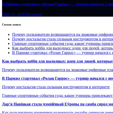
В Париже стартовал «Ролан Гаррос» — турнир начался с не
Май 24, 2026
Редакция
Свежие записи
Почему пользователи возвращаются на знакомые цифро
Почему ностальгия стала сильным инструментом в интер
Главные спортивные события года: какие турниры прив
Как выбрать хобби для выходных: идеи для людей, которы
В Париже стартовал «Ролан Гаррос» — турнир начался с 
Как выбрать хобби для выходных: идеи для людей, которые 
Почему пользователи возвращаются на знакомые цифровые пл
В Париже стартовал «Ролан Гаррос» — турнир начался с не
Почему ностальгия стала сильным инструментом в интернете
Главные спортивные события года: какие турниры привлекаю
Дар’я Навіцкая стала чэмпіёнкай Еўропы па самба сярод мо
Как пользователи проверяют надежность онлайн-сервисов пере