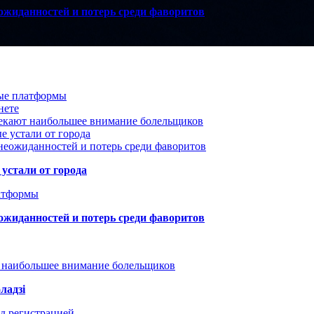
ожиданностей и потерь среди фаворитов
вые платформы
нете
лекают наибольшее внимание болельщиков
е устали от города
неожиданностей и потерь среди фаворитов
устали от города
атформы
ожиданностей и потерь среди фаворитов
т наибольшее внимание болельщиков
ладзі
д регистрацией