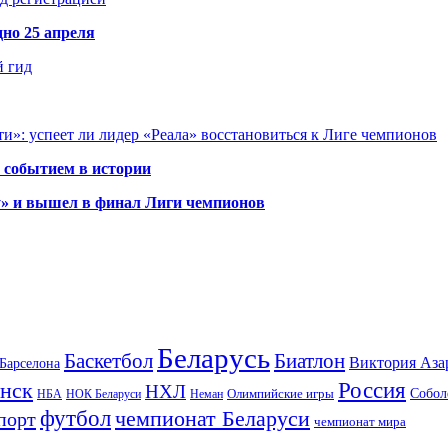
но 25 апреля
й гид
и»: успеет ли лидер «Реала» восстановиться к Лиге чемпионов
 событием в истории
у» и вышел в финал Лиги чемпионов
Беларусь
Баскетбол
Биатлон
Виктория Аза
Барселона
Россия
нск
НХЛ
Олимпийские игры
Собол
НБА
НОК Беларуси
Неман
футбол
чемпионат Беларуси
порт
чемпионат мира