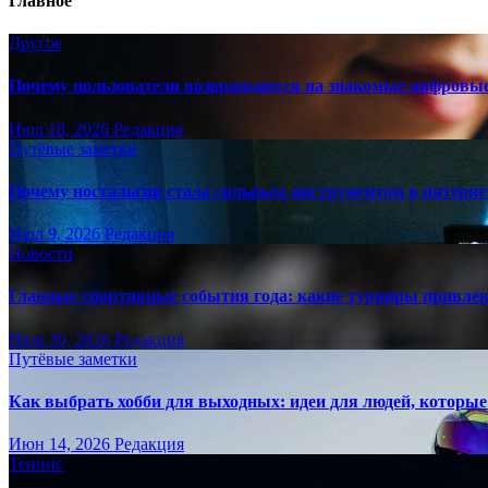
Главное
Другое
Почему пользователи возвращаются на знакомые цифровы
Июл 18, 2026
Редакция
Путёвые заметки
Почему ностальгия стала сильным инструментом в интерне
Июл 9, 2026
Редакция
Новости
Главные спортивные события года: какие турниры привле
Июн 30, 2026
Редакция
Путёвые заметки
Как выбрать хобби для выходных: идеи для людей, которые 
Июн 14, 2026
Редакция
Теннис