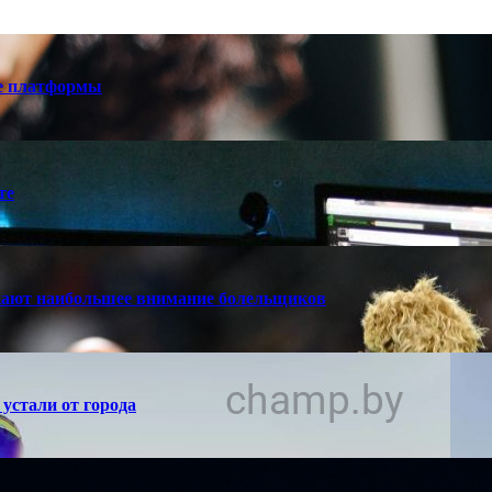
е платформы
те
кают наибольшее внимание болельщиков
устали от города