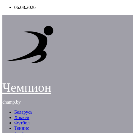
Перейти
06.08.2026
к
содержимому
Чемпион
champ.by
Беларусь
Хоккей
Футбол
Теннис