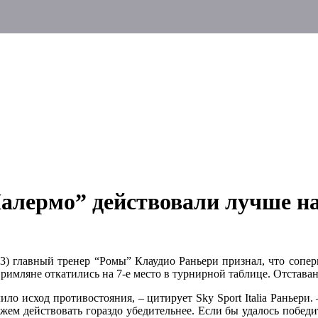
алермо” действовали лучше н
:3) главный тренер “Ромы” Клаудио Раньери признал, что сопе
и римляне откатились на 7-е место в турнирной таблице. Отстав
ло исход противостояния, – цитирует Sky Sport Italia Раньери.
жем действовать гораздо убедительнее. Если бы удалось побед