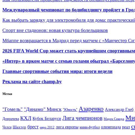
Международный чемпионат по бодибилдингу пройдет в Грод
Как выбрать зарядку для электромобиля для дома: практически
Спорт вне стадионов: новая культура болельщиков
Мбаппе возвращается в Мадрид перед матчем с «Манчестер Сит
2026 FIFA World Cup может стать крупнейшим спортивным
«Интер» в ярком матче с семью голами обыграл «Барселон
Главные спортивные события мира: итоги недели
Реклама на сайте champ.by
Метки
Азаренко
"Гомель"
"Динамо" Минск
Александр Глеб
"Юность"
Ми
Лига чемпионов
КХЛ
Кубок Беларуси
Домрачева
Марек Сикора
с
брест
олимпиада
Шахтер
лига европы
реал
Челси
мини-футбол
евро 2012