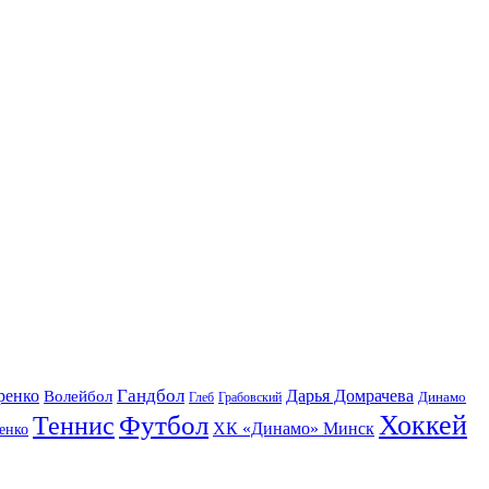
Гандбол
ренко
Волейбол
Дарья Домрачева
Динамо
Глеб
Грабовский
Футбол
Хоккей
Теннис
ХК «Динамо» Минск
енко