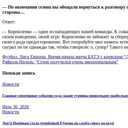
— По окончании сезона вы обещали вернуться к разговору 
стороны…
Ответ:
— Корниленко — один из нападающих нашей команды. К сожален
своем поведении, своей игре. Корниленко не забивает за сборн
своего рода предостережение. Вот попробуйте мне назвать хот
сыграл ли он однажды так, чтобы говорили: о, супер? Такого н
Навигация
Футбол. Лига Европы. Время начала матча БАТЭ с киевским “
Рафаэль Надаль: “Сезон получился очень эмоциональным”
по
записям
Похожая запись
Новости
Главные спортивные события года: какие турниры привлекают наиболь
Июн 30, 2026
Новости
Дар’я Навіцкая стала чэмпіёнкай Еўропы па самба сярод моладзі