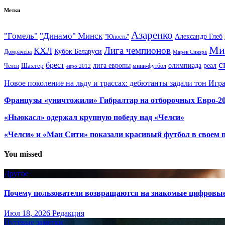
Метки
Азаренко
"Гомель"
"Динамо" Минск
Александр Глеб
"Юность"
Ми
Лига чемпионов
КХЛ
Кубок Беларуси
Домрачева
Марек Сикора
с
брест
олимпиада
Шахтер
лига европы
реал
Челси
мини-футбол
евро 2012
Новое поколение на льду и трассах: дебютанты задали тон Игр
Французы «уничтожили» Гибралтар на отборочных Евро-2
«Ньюкасл» одержал крупную победу над «Челси»
«Челси» и «Ман Сити» показали красивый футбол в своем 
You missed
Другое
Почему пользователи возвращаются на знакомые цифровы
Июл 18, 2026
Редакция
Путёвые заметки