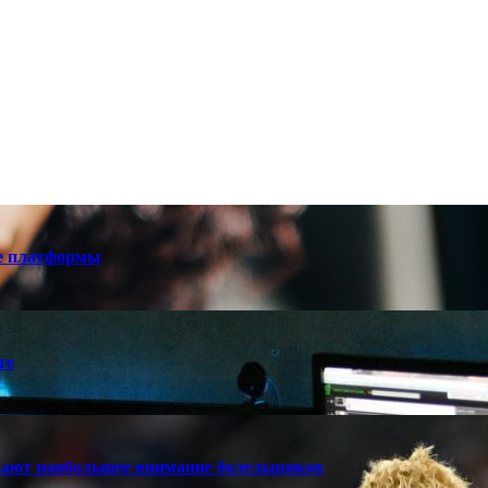
е платформы
те
кают наибольшее внимание болельщиков