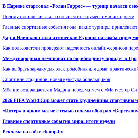
В Париже стартовал «Ролан Гаррос» — турнир начался с не
Почему ностальгия стала сильным инструментом в интернете
Главные спортивные события года: какие турниры привлекаю
Дар’я Навіцкая стала чэмпіёнкай Еўропы па самба сярод мо
Как пользователи проверяют надежность онлайн-сервисов пере
Международный чемпионат по бодибилдингу пройдет в Грод
Как выбрать зарядку для электромобиля для дома: практически
Спорт вне стадионов: новая культура болельщиков
Мбаппе возвращается в Мадрид перед матчем с «Манчестер Сит
2026 FIFA World Cup может стать крупнейшим спортивным
«Интер» в ярком матче с семью голами обыграл «Барселон
Главные спортивные события мира: итоги недели
Реклама на сайте champ.by