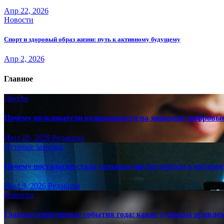
Апр 22, 2026
Новости
Спорт и здоровый образ жизни: путь к активному будущему
Апр 2, 2026
Главное
Другое
Почему пользователи возвращаются на знакомые цифровы
Июл 18, 2026
Редакция
Путёвые заметки
Почему ностальгия стала сильным инструментом в интерне
Июл 9, 2026
Редакция
Новости
Главные спортивные события года: какие турниры привле