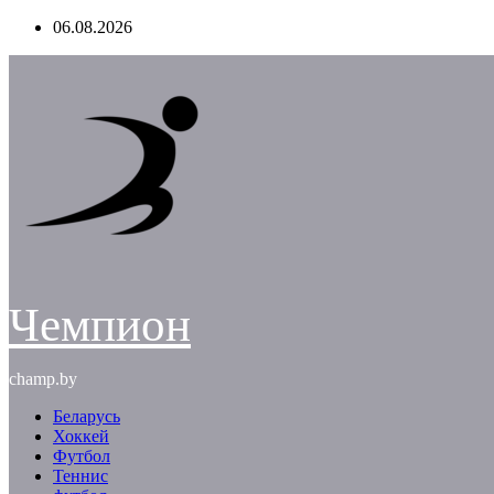
Перейти
06.08.2026
к
содержимому
Чемпион
champ.by
Беларусь
Хоккей
Футбол
Теннис