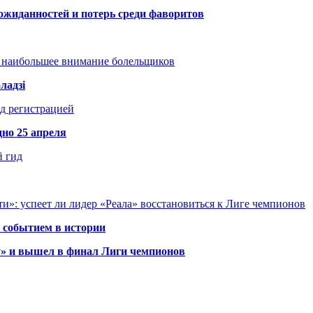
ожиданностей и потерь среди фаворитов
т наибольшее внимание болельщиков
ладзі
д регистрацией
но 25 апреля
й гид
и»: успеет ли лидер «Реала» восстановиться к Лиге чемпионов
 событием в истории
у» и вышел в финал Лиги чемпионов