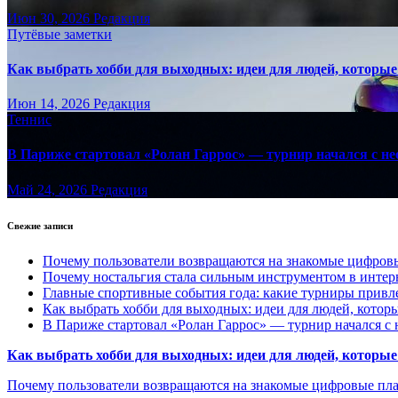
Июн 30, 2026
Редакция
Путёвые заметки
Как выбрать хобби для выходных: идеи для людей, которые 
Июн 14, 2026
Редакция
Теннис
В Париже стартовал «Ролан Гаррос» — турнир начался с не
Май 24, 2026
Редакция
Свежие записи
Почему пользователи возвращаются на знакомые цифро
Почему ностальгия стала сильным инструментом в интер
Главные спортивные события года: какие турниры прив
Как выбрать хобби для выходных: идеи для людей, которы
В Париже стартовал «Ролан Гаррос» — турнир начался с 
Как выбрать хобби для выходных: идеи для людей, которые 
Почему пользователи возвращаются на знакомые цифровые пл