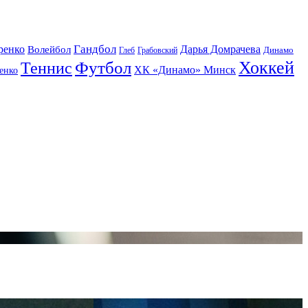
Гандбол
ренко
Волейбол
Дарья Домрачева
Динамо
Глеб
Грабовский
Футбол
Хоккей
Теннис
ХК «Динамо» Минск
енко