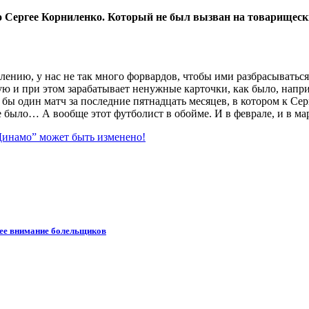
о Сергее Корниленко. Который не был вызван на товарищеск
ию, у нас не так много форвардов, чтобы ими разбрасываться. 
ую и при этом зарабатывает ненужные карточки, как было, напри
я бы один матч за последние пятнадцать месяцев, в котором к С
е было… А вообще этот футболист в обойме. И в феврале, и в ма
Динамо” может быть изменено!
шее внимание болельщиков