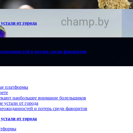
устали от города
ожиданностей и потерь среди фаворитов
вые платформы
нете
лекают наибольшее внимание болельщиков
е устали от города
неожиданностей и потерь среди фаворитов
устали от города
атформы