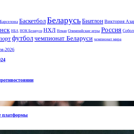
Беларусь
Баскетбол
Биатлон
Виктория Аза
Барселона
Россия
нск
НХЛ
Олимпийские игры
Собол
НБА
НОК Беларуси
Неман
футбол
чемпионат Беларуси
порт
чемпионат мира
ам-2026
024
противостоянии
е платформы