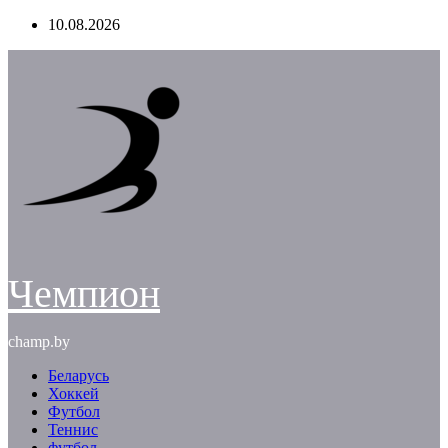
Перейти
10.08.2026
к
содержимому
Чемпион
champ.by
Беларусь
Хоккей
Футбол
Теннис
футбол