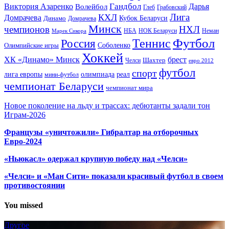
Гандбол
Виктория Азаренко
Волейбол
Дарья
Глеб
Грабовский
Лига
КХЛ
Домрачева
Кубок Беларуси
Динамо
Домрачева
Минск
чемпионов
НХЛ
НБА
Марек Сикора
НОК Беларуси
Неман
Футбол
Теннис
Россия
Олимпийские игры
Соболенко
Хоккей
ХК «Динамо» Минск
брест
Шахтер
Челси
евро 2012
футбол
спорт
олимпиада
лига европы
реал
мини-футбол
чемпионат Беларуси
чемпионат мира
Новое поколение на льду и трассах: дебютанты задали тон
Играм-2026
Французы «уничтожили» Гибралтар на отборочных
Евро-2024
«Ньюкасл» одержал крупную победу над «Челси»
«Челси» и «Ман Сити» показали красивый футбол в своем
противостоянии
You missed
Другое