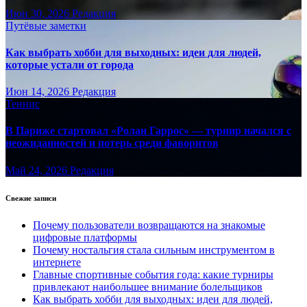
Июн 30, 2026
Редакция
Путёвые заметки
Как выбрать хобби для выходных: идеи для людей,
которые устали от города
Июн 14, 2026
Редакция
Теннис
В Париже стартовал «Ролан Гаррос» — турнир начался с
неожиданностей и потерь среди фаворитов
Май 24, 2026
Редакция
Свежие записи
Почему пользователи возвращаются на знакомые
цифровые платформы
Почему ностальгия стала сильным инструментом в
интернете
Главные спортивные события года: какие турниры
привлекают наибольшее внимание болельщиков
Как выбрать хобби для выходных: идеи для людей,