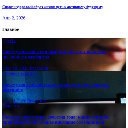
Спорт и здоровый образ жизни: путь к активному будущему
Апр 2, 2026
Главное
Другое
Почему пользователи возвращаются на знакомые
цифровые платформы
Июл 18, 2026
Редакция
Путёвые заметки
Почему ностальгия стала сильным инструментом в
интернете
Июл 9, 2026
Редакция
Новости
Главные спортивные события года: какие турниры
привлекают наибольшее внимание болельщиков