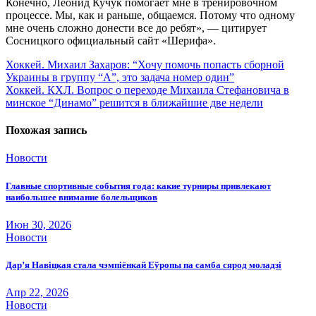
Конечно, Леонид Кучук помогает мне в тренировочном
процессе. Мы, как и раньше, общаемся. Потому что одному
мне очень сложно донести все до ребят», — цитирует
Сосницкого официальный сайт «Шерифа».
Навигация
Хоккей. Михаил Захаров: “Хочу помочь попасть сборной
Украины в группу “А”, это задача номер один”
по
Хоккей. КХЛ. Вопрос о переходе Михаила Стефановича в
записям
минское “Динамо” решится в ближайшие две недели
Похожая запись
Новости
Главные спортивные события года: какие турниры привлекают
наибольшее внимание болельщиков
Июн 30, 2026
Новости
Дар’я Навіцкая стала чэмпіёнкай Еўропы па самба сярод моладзі
Апр 22, 2026
Новости