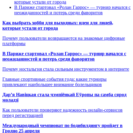
которые устали от города
В Париже стартовал «Ролан Гаррос» — турнир начался с
неожиданностей и потерь среди фаворитов
Как выбрать хобби для выходных: идеи для людей,
которые устали от города
Почему пользователи возвращаются на знакомые цифровые
платформы
В Париже стартовал «Ролан Гаррос» — турнир начался с
неожиданностей и потерь среди фаворитов
Почему ностальгия стала сильным инструментом в интернете
Главные спортивные события года: какие турниры
привлекают наибольшее внимание болельщиков
Дар’я Навіцкая стала чэмпіёнкай Еўропы па самба сярод
моладзі
Как пользователи проверяют надежность онлайн-сервисов
перед регистрацией
Международный чемпионат по бодибилдингу пройдет в
Гродно 25 апреля