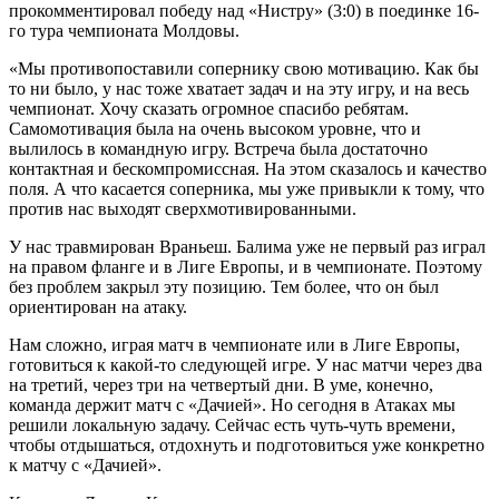
прокомментировал победу над «Нистру» (3:0) в поединке 16-
го тура чемпионата Молдовы.
«Мы противопоставили сопернику свою мотивацию. Как бы
то ни было, у нас тоже хватает задач и на эту игру, и на весь
чемпионат. Хочу сказать огромное спасибо ребятам.
Самомотивация была на очень высоком уровне, что и
вылилось в командную игру. Встреча была достаточно
контактная и бескомпромиссная. На этом сказалось и качество
поля. А что касается соперника, мы уже привыкли к тому, что
против нас выходят сверхмотивированными.
У нас травмирован Враньеш. Балима уже не первый раз играл
на правом фланге и в Лиге Европы, и в чемпионате. Поэтому
без проблем закрыл эту позицию. Тем более, что он был
ориентирован на атаку.
Нам сложно, играя матч в чемпионате или в Лиге Европы,
готовиться к какой-то следующей игре. У нас матчи через два
на третий, через три на четвертый дни. В уме, конечно,
команда держит матч с «Дачией». Но сегодня в Атаках мы
решили локальную задачу. Сейчас есть чуть-чуть времени,
чтобы отдышаться, отдохнуть и подготовиться уже конкретно
к матчу с «Дачией».