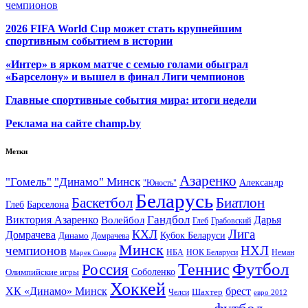
чемпионов
2026 FIFA World Cup может стать крупнейшим
спортивным событием в истории
«Интер» в ярком матче с семью голами обыграл
«Барселону» и вышел в финал Лиги чемпионов
Главные спортивные события мира: итоги недели
Реклама на сайте champ.by
Метки
Азаренко
"Гомель"
"Динамо" Минск
Александр
"Юность"
Беларусь
Баскетбол
Биатлон
Глеб
Барселона
Гандбол
Виктория Азаренко
Волейбол
Дарья
Глеб
Грабовский
Лига
КХЛ
Домрачева
Кубок Беларуси
Динамо
Домрачева
Минск
чемпионов
НХЛ
НБА
Марек Сикора
НОК Беларуси
Неман
Футбол
Теннис
Россия
Олимпийские игры
Соболенко
Хоккей
ХК «Динамо» Минск
брест
Шахтер
Челси
евро 2012