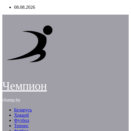
Перейти
08.08.2026
к
содержимому
Чемпион
champ.by
Беларусь
Хоккей
Футбол
Теннис
футбол