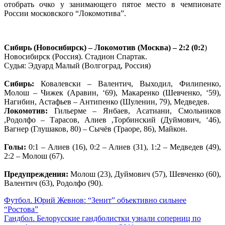
отобрать очко у занимающего пятое место в чемпионате
России московского “Локомотива”.
.
Сибирь (Новосибирск) – Локомотив (Москва) – 2:2 (0:2
)
Новосибирск (Россия). Стадион Спартак.
Судья: Эдуард Малый (Волгоград, Россия)
.
Сибирь:
Ковалевски – Валентич, Выходил, Филипенко,
Молош – Чижек (Аравин, ‘69), Макаренко (Шевченко, ‘59),
Нагибин, Астафьев – Антипенко (Шуленин, 79), Медведев.
Локомотив:
Гильерме – Янбаев, Асатиани, Смольников
,Родолфо – Тарасов, Алиев ,Торбинский (Дуймович, ‘46),
Вагнер (Глушаков, 80) – Сычёв (Траоре, 86), Майкон.
.
Голы:
0:1 – Алиев (16), 0:2 – Алиев (31), 1:2 – Медведев (49),
2:2 – Молош (67).
.
Предупреждения:
Молош (23), Дуймович (57), Шевченко (60),
Валентич (63), Родолфо (90).
Навигация
Футбол. Юрий Жевнов: “Зенит” объективно сильнее
“Ростова”
по
Гандбол. Белорусские гандболистки узнали соперниц по