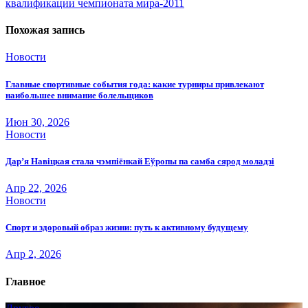
записям
квалификации чемпионата мира-2011
Похожая запись
Новости
Главные спортивные события года: какие турниры привлекают
наибольшее внимание болельщиков
Июн 30, 2026
Новости
Дар’я Навіцкая стала чэмпіёнкай Еўропы па самба сярод моладзі
Апр 22, 2026
Новости
Спорт и здоровый образ жизни: путь к активному будущему
Апр 2, 2026
Главное