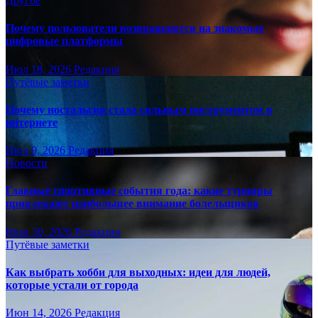
Другое
Почему пользователи возвращаются на знакомые
цифровые платформы
Июл 18, 2026
Редакция
Путёвые заметки
Почему ностальгия стала сильным инструментом в
интернете
Июл 9, 2026
Редакция
Новости
Главные спортивные события года: какие турниры
привлекают наибольшее внимание болельщиков
Июн 30, 2026
Редакция
Путёвые заметки
Как выбрать хобби для выходных: идеи для людей,
которые устали от города
Июн 14, 2026
Редакция