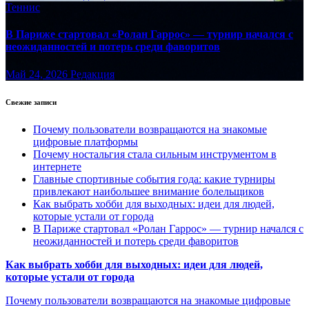
Теннис
В Париже стартовал «Ролан Гаррос» — турнир начался с
неожиданностей и потерь среди фаворитов
Май 24, 2026
Редакция
Свежие записи
Почему пользователи возвращаются на знакомые
цифровые платформы
Почему ностальгия стала сильным инструментом в
интернете
Главные спортивные события года: какие турниры
привлекают наибольшее внимание болельщиков
Как выбрать хобби для выходных: идеи для людей,
которые устали от города
В Париже стартовал «Ролан Гаррос» — турнир начался с
неожиданностей и потерь среди фаворитов
Как выбрать хобби для выходных: идеи для людей,
которые устали от города
Почему пользователи возвращаются на знакомые цифровые