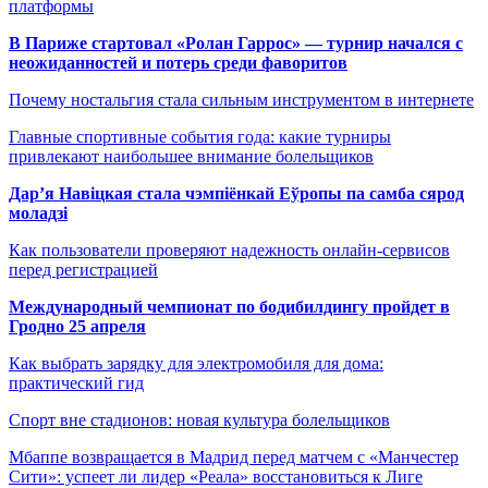
платформы
В Париже стартовал «Ролан Гаррос» — турнир начался с
неожиданностей и потерь среди фаворитов
Почему ностальгия стала сильным инструментом в интернете
Главные спортивные события года: какие турниры
привлекают наибольшее внимание болельщиков
Дар’я Навіцкая стала чэмпіёнкай Еўропы па самба сярод
моладзі
Как пользователи проверяют надежность онлайн-сервисов
перед регистрацией
Международный чемпионат по бодибилдингу пройдет в
Гродно 25 апреля
Как выбрать зарядку для электромобиля для дома:
практический гид
Спорт вне стадионов: новая культура болельщиков
Мбаппе возвращается в Мадрид перед матчем с «Манчестер
Сити»: успеет ли лидер «Реала» восстановиться к Лиге