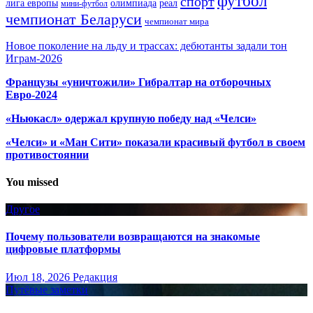
футбол
спорт
олимпиада
лига европы
реал
мини-футбол
чемпионат Беларуси
чемпионат мира
Новое поколение на льду и трассах: дебютанты задали тон
Играм-2026
Французы «уничтожили» Гибралтар на отборочных
Евро-2024
«Ньюкасл» одержал крупную победу над «Челси»
«Челси» и «Ман Сити» показали красивый футбол в своем
противостоянии
You missed
Другое
Почему пользователи возвращаются на знакомые
цифровые платформы
Июл 18, 2026
Редакция
Путёвые заметки