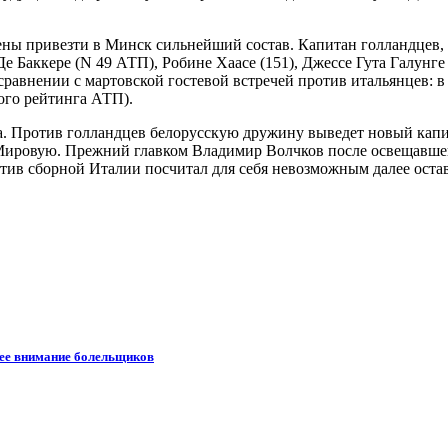
рены привезти в Минск сильнейший состав. Капитан голландцев
 Баккере (N 49 АТП), Робине Хаасе (151), Джессе Гута Галунге
в сравнении с мартовской гостевой встречей против итальянцев:
ого рейтинга АТП).
на. Против голландцев белорусскую дружину выведет новый кап
 Мировую. Прежний главком Владимир Волчков после освещавше
ив сборной Италии посчитал для себя невозможным далее остав
шее внимание болельщиков