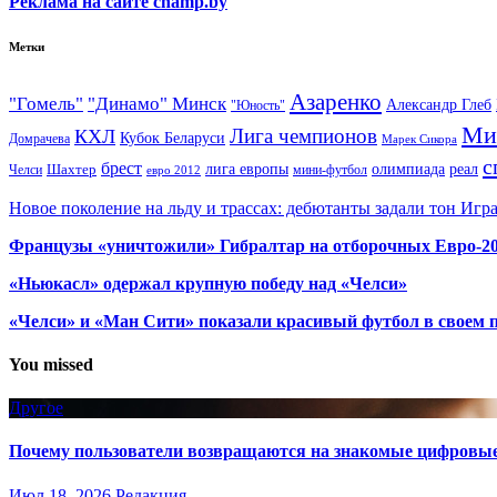
Реклама на сайте champ.by
Метки
Азаренко
"Гомель"
"Динамо" Минск
Александр Глеб
"Юность"
Ми
Лига чемпионов
КХЛ
Кубок Беларуси
Домрачева
Марек Сикора
с
брест
олимпиада
Шахтер
лига европы
реал
Челси
мини-футбол
евро 2012
Новое поколение на льду и трассах: дебютанты задали тон Игр
Французы «уничтожили» Гибралтар на отборочных Евро-2
«Ньюкасл» одержал крупную победу над «Челси»
«Челси» и «Ман Сити» показали красивый футбол в своем 
You missed
Другое
Почему пользователи возвращаются на знакомые цифровы
Июл 18, 2026
Редакция