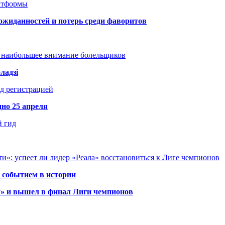
атформы
ожиданностей и потерь среди фаворитов
т наибольшее внимание болельщиков
ладзі
д регистрацией
но 25 апреля
й гид
и»: успеет ли лидер «Реала» восстановиться к Лиге чемпионов
 событием в истории
у» и вышел в финал Лиги чемпионов