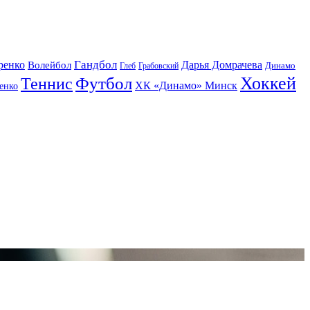
Гандбол
ренко
Волейбол
Дарья Домрачева
Динамо
Глеб
Грабовский
Футбол
Хоккей
Теннис
ХК «Динамо» Минск
енко