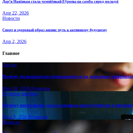
Дар’я Навіцкая стала чэмпіёнкай Еўропы па самба сярод моладзі
Апр 22, 2026
Новости
Спорт и здоровый образ жизни: путь к активному будущему
Апр 2, 2026
Главное
Другое
Почему пользователи возвращаются на знакомые цифровы
Июл 18, 2026
Редакция
Путёвые заметки
Почему ностальгия стала сильным инструментом в интерне
Июл 9, 2026
Редакция
Новости