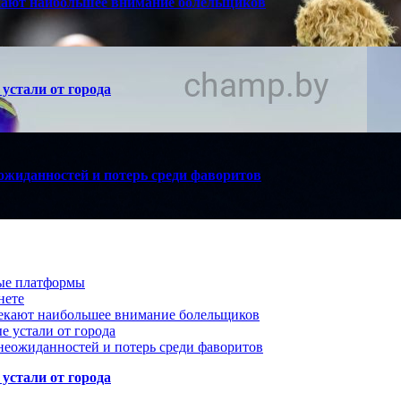
кают наибольшее внимание болельщиков
устали от города
ожиданностей и потерь среди фаворитов
вые платформы
нете
лекают наибольшее внимание болельщиков
е устали от города
неожиданностей и потерь среди фаворитов
устали от города