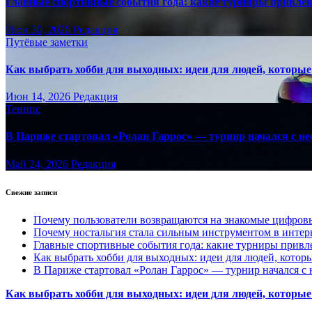
Главные спортивные события года: какие турниры привле
Июн 30, 2026
Редакция
Путёвые заметки
Как выбрать хобби для выходных: идеи для людей, которые 
Июн 14, 2026
Редакция
Теннис
В Париже стартовал «Ролан Гаррос» — турнир начался с не
Май 24, 2026
Редакция
Свежие записи
Почему пользователи возвращаются на знакомые цифро
Почему ностальгия стала сильным инструментом в интер
Главные спортивные события года: какие турниры прив
Как выбрать хобби для выходных: идеи для людей, которы
В Париже стартовал «Ролан Гаррос» — турнир начался с 
Как выбрать хобби для выходных: идеи для людей, которые 