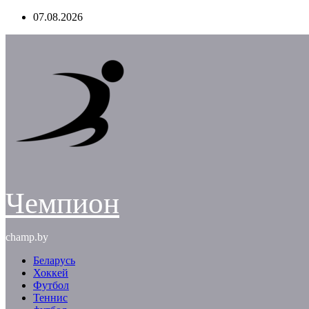
Перейти
07.08.2026
к
содержимому
Чемпион
champ.by
Беларусь
Хоккей
Футбол
Теннис