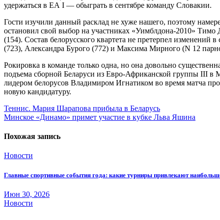
удержаться в ЕА I — обыграть в сентябре команду Словакии.
Гости изучили данный расклад не хуже нашего, поэтому наме
остановил свой выбор на участниках «Уимблдона-2010» Тимо Де
(154). Состав белорусского квартета не претерпел изменений 
(723), Александра Бурого (772) и Максима Мирного (N 12 парн
Рокировка в команде только одна, но она довольно существен
подъема сборной Беларуси из Евро-Африканской группы III в
лидером белорусов Владимиром Игнатиком во время матча прот
новую кандидатуру.
Навигация
Теннис. Мария Шарапова прибыла в Беларусь
Минское «Динамо» примет участие в кубке Льва Яшина
по
записям
Похожая запись
Новости
Главные спортивные события года: какие турниры привлекают наиболь
Июн 30, 2026
Новости