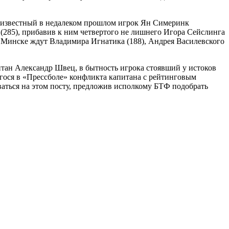
, известный в недалеком прошлом игрок Ян Симеринк
 (285), прибавив к ним четвертого не лишнего Игора Сейслинга
 в Минске ждут Владимира Игнатика (188), Андрея Василевского
итан Александр Швец, в бытность игрока стоявший у истоков
гося в «Прессболе» конфликта капитана с рейтинговым
аться на этом посту, предложив исполкому БТФ подобрать