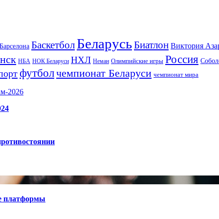
Беларусь
Баскетбол
Биатлон
Виктория Аза
Барселона
Россия
нск
НХЛ
Олимпийские игры
Собол
НБА
НОК Беларуси
Неман
футбол
чемпионат Беларуси
порт
чемпионат мира
ам-2026
024
противостоянии
е платформы