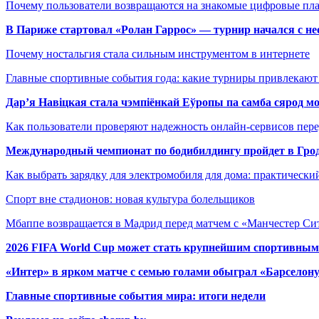
Почему пользователи возвращаются на знакомые цифровые пл
В Париже стартовал «Ролан Гаррос» — турнир начался с не
Почему ностальгия стала сильным инструментом в интернете
Главные спортивные события года: какие турниры привлекаю
Дар’я Навіцкая стала чэмпіёнкай Еўропы па самба сярод мо
Как пользователи проверяют надежность онлайн-сервисов пере
Международный чемпионат по бодибилдингу пройдет в Грод
Как выбрать зарядку для электромобиля для дома: практически
Спорт вне стадионов: новая культура болельщиков
Мбаппе возвращается в Мадрид перед матчем с «Манчестер Сит
2026 FIFA World Cup может стать крупнейшим спортивным
«Интер» в ярком матче с семью голами обыграл «Барселон
Главные спортивные события мира: итоги недели