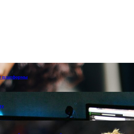
е платформы
те