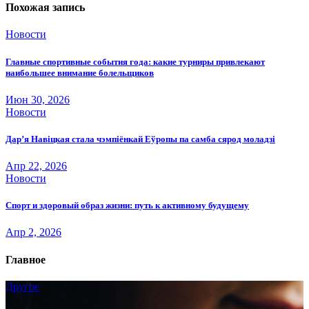
записям
Похожая запись
Новости
Главные спортивные события года: какие турниры привлекают
наибольшее внимание болельщиков
Июн 30, 2026
Новости
Дар’я Навіцкая стала чэмпіёнкай Еўропы па самба сярод моладзі
Апр 22, 2026
Новости
Спорт и здоровый образ жизни: путь к активному будущему
Апр 2, 2026
Главное
Другое