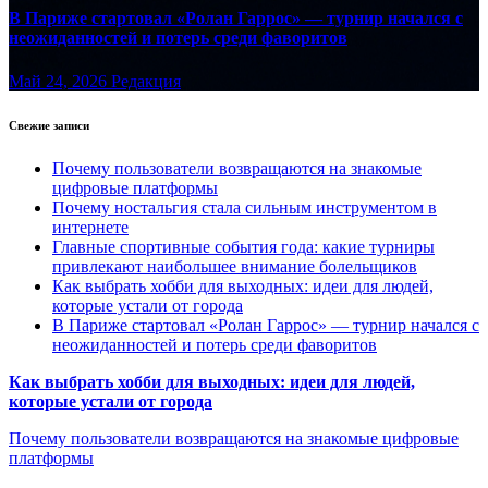
В Париже стартовал «Ролан Гаррос» — турнир начался с
неожиданностей и потерь среди фаворитов
Май 24, 2026
Редакция
Свежие записи
Почему пользователи возвращаются на знакомые
цифровые платформы
Почему ностальгия стала сильным инструментом в
интернете
Главные спортивные события года: какие турниры
привлекают наибольшее внимание болельщиков
Как выбрать хобби для выходных: идеи для людей,
которые устали от города
В Париже стартовал «Ролан Гаррос» — турнир начался с
неожиданностей и потерь среди фаворитов
Как выбрать хобби для выходных: идеи для людей,
которые устали от города
Почему пользователи возвращаются на знакомые цифровые
платформы