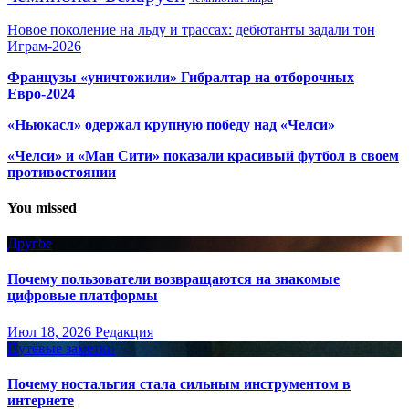
Новое поколение на льду и трассах: дебютанты задали тон
Играм-2026
Французы «уничтожили» Гибралтар на отборочных
Евро-2024
«Ньюкасл» одержал крупную победу над «Челси»
«Челси» и «Ман Сити» показали красивый футбол в своем
противостоянии
You missed
Другое
Почему пользователи возвращаются на знакомые
цифровые платформы
Июл 18, 2026
Редакция
Путёвые заметки
Почему ностальгия стала сильным инструментом в
интернете