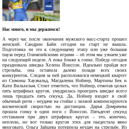
Нас много, и мы держимся!
А через час после окончания мужского масс-старта прошел
женский. Сандрин Байи сегодня на старт не вышла.
Подготовка ли это к следующему этапу или уже большая
пауза перед Олимпийскими играми – об этом мы узнаем уже
на следующей неделе. А пока ближе к гонке. Победу сегодня
праздновала шведка Хелена Йонссон.
Идеально пройдя все
стрельбы, она оставила далеко позади всех своих
конкуренток. Следом за ней расположился немецкий квартет
из Симоны Хаузвальд, Магдалены Нойнер, Мартины Бек и
Кати Вильхельм. Стоит отметить, что Нойнер, отмотав целых
пять штрафных кругов, умудрилась проиграть шведке всего
лишь тридцать пять секунд. Да, Нойнер входит в свой
обычный ритм – неудачи на стойке с лихвой компенсируются
космической скоростью на дистанции. Дарья Домрачева
прошла гонку в одни ноги с Йонссон. Пятьдесят секунд
отставания при двух штрафных кругах – это, конечно,
неплохо, но вот только кругов этих для пьедестала явно
многовато. Ольга Зайцева потерпела неудач на стрельбе. Из