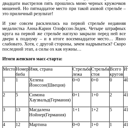
двадцати выстрелов пять прошлись мимо черных кружочков
мишеней. Но пятнадцатое место при такой аховой стрельбе –
это приличный результат!
И уже совсем расклеилась на первой стрельбе недавняя
медалистка Анна-Карин Олофссон-Зидек. Четыре штрафных
круга на первой же стрельбе наглухо закрыли перед ней все
двери к подиуму – и в итоге восемнадцатое место… Явно
слабовато. Хотя, с другой стороны, зачем надрываться? Скоро
последний этап, а силы ох как нужны…
Итоги женского масс-старта:
Место
Номер
Имя, страна
Стрельба
Стрельба
Всего
И
биба
лежа
стоя
кругов
1
1
Хелена
0+0
0+0
0
40
Йонссон(Швеция)
2
5
Симона
0+1
1+0
2
41
Хаузвальд(Германия)
3
13
Магдалена
1+1
1+2
5
41
Нойнер(Германия)
4
12
Мартина
0+0
1+0
1
41