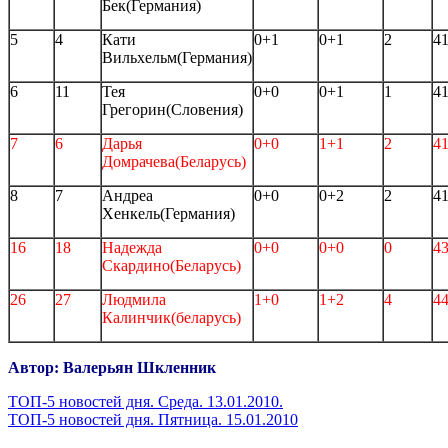
Бек(Германия)
5
4
Кати
0+1
0+1
2
41
Вильхельм(Германия)
6
11
Тея
0+0
0+1
1
41
Грегорин(Словения)
7
6
Дарья
0+0
1+1
2
41
Домрачева
(Беларусь)
8
7
Андреа
0+0
0+2
2
41
Хенкель(Германия)
16
18
Надежда
0+0
0+0
0
43
Скардино
(Беларусь)
26
27
Людмила
1+0
1+2
4
44
Калинчик
(беларусь)
Автор: Валерьян Шкленник
Навигация
ТОП-5 новостей дня. Среда. 13.01.2010.
ТОП-5 новостей дня. Пятница. 15.01.2010
по