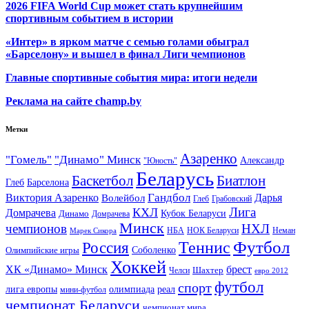
2026 FIFA World Cup может стать крупнейшим
спортивным событием в истории
«Интер» в ярком матче с семью голами обыграл
«Барселону» и вышел в финал Лиги чемпионов
Главные спортивные события мира: итоги недели
Реклама на сайте champ.by
Метки
Азаренко
"Гомель"
"Динамо" Минск
Александр
"Юность"
Беларусь
Баскетбол
Биатлон
Глеб
Барселона
Гандбол
Виктория Азаренко
Волейбол
Дарья
Глеб
Грабовский
Лига
КХЛ
Домрачева
Кубок Беларуси
Динамо
Домрачева
Минск
чемпионов
НХЛ
НБА
Марек Сикора
НОК Беларуси
Неман
Футбол
Теннис
Россия
Олимпийские игры
Соболенко
Хоккей
ХК «Динамо» Минск
брест
Шахтер
Челси
евро 2012
футбол
спорт
олимпиада
лига европы
реал
мини-футбол
чемпионат Беларуси
чемпионат мира