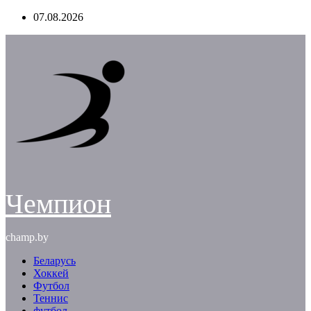
Перейти
07.08.2026
к
содержимому
Чемпион
champ.by
Беларусь
Хоккей
Футбол
Теннис
футбол