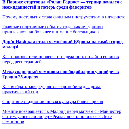
В Париже стартовал «Ролан Гаррос» — турнир начался с
неожиданностей и потерь среди фаворитов
Почему ностальгия стала сильным инструментом в интернете
Главные спортивные события года: какие турниры
привлекают наибольшее внимание болельщиков
Дар’я Навіцкая стала чэмпіёнкай Еўропы па самба сярод
моладзі
Как пользователи проверяют надежность онлайн-сервисов
перед регистрацией
Международный чемпионат по бодибилдингу пройдет в
Гродно 25 апреля
Как выбрать зарядку для электромобиля для дома:
практический гид
Спорт вне стадионов: новая культура болельщиков
Мбаппе возвращается в Мадрид перед матчем с «Манчестер
Сити»: успеет ли лидер «Реала» восстановиться к Лиге
чемпионов