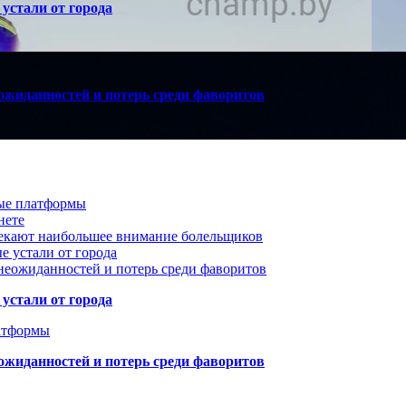
устали от города
ожиданностей и потерь среди фаворитов
вые платформы
нете
лекают наибольшее внимание болельщиков
е устали от города
неожиданностей и потерь среди фаворитов
устали от города
атформы
ожиданностей и потерь среди фаворитов