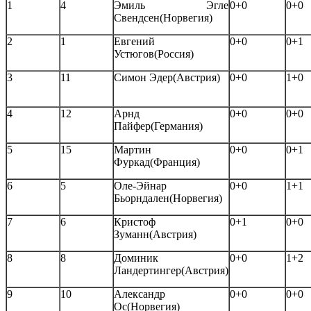
1
4
Эмиль Эгле
0+0
0+0
Свендсен(Норвегия)
2
1
Евгений
0+0
0+1
Устюгов(Россия)
3
11
Симон Эдер(Австрия)
0+0
1+0
4
12
Арнд
0+0
0+0
Пайфер(Германия)
5
15
Мартин
0+0
0+1
Фуркад(Франция)
6
5
Оле-Эйнар
0+0
1+1
Бьорндален(Норвегия)
7
6
Кристоф
0+1
0+0
Зуманн(Австрия)
8
8
Доминик
0+0
1+2
Ландертингер(Австрия)
9
10
Александр
0+0
0+0
Ос(Норвегия)