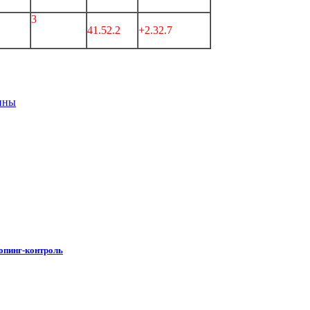
3
41.52.2
+2.32.7
чины
допинг-контроль