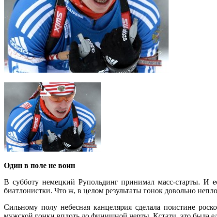
Один в поле не воин
В субботу немецкий Рупольдинг принимал масс-старты. И е
биатлонистки. Что ж, в целом результаты гонок довольно непл
Сильному полу небесная канцелярия сделала поистине роск
мужской гонки вплоть до финишной черты. Кстати, это была е