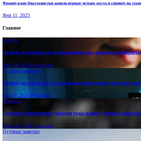
Французские биатлонистки заняли первые четыре места в спринте на этап
Янв 11, 2025
Главное
Другое
Почему пользователи возвращаются на знакомые цифровы
Июл 18, 2026
Редакция
Путёвые заметки
Почему ностальгия стала сильным инструментом в интерне
Июл 9, 2026
Редакция
Новости
Главные спортивные события года: какие турниры привле
Июн 30, 2026
Редакция
Путёвые заметки