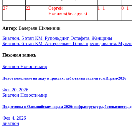
27
22
Сергей
1+1
0+1
Новиков
(Беларусь)
Автор:
Валерьян Шкленник
Навигация
Биатлон. 5 этап КМ. Рупольдинг. Эстафета. Женщины
Биатлон. 6 этап КМ. Антерсельве. Гонка преследования. Муж
по
записям
Похожая запись
Биатлон
Новости-мир
Новое поколение на льду и трассах: дебютанты задали тон Играм-2026
Фев 20, 2026
Биатлон
Новости-мир
Подготовка к Олимпийским играм 2026: инфраструктура, безопасность, 
Фев 4, 2026
Биатлон