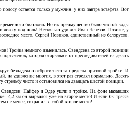
полосу остается только у мужчин: у них завтра эстафета. Вот
овременного биатлона. Но их преимущество было чистой воды
ю лежку под ноль! Несколько удивил Иван Черезов. Похоже, у
 последнее место. Сергей Новиков, единственный из белорусов,
енов! Тройка немного изменилась. Свендсена со второй позиции
портсменов, которая оторвалась от преследователей на десять
круг безнадежно отбросил его за пределы призовой тройки. И
 на удивление многих, в этот раз стрелял нормально. Десять
 стрельбу чисто и остановился на двадцать шестой позиции.
и Свендсен, Пайфер и Эдер ушли в тройке. На фоне мазавших
е 14,2 км он вырвался уже на второе место! И если бы трасса
м не менее, сохранил за собой второе место!