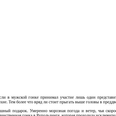
сли в мужской гонке принимал участие лишь один представи
охие. Тем более что вряд ли стоит прыгать выше головы в пред
ошный подарок. Умеренно морозная погода и ветер, чья скор
динственная гонка в Рупольдинге, которая проходила исключите