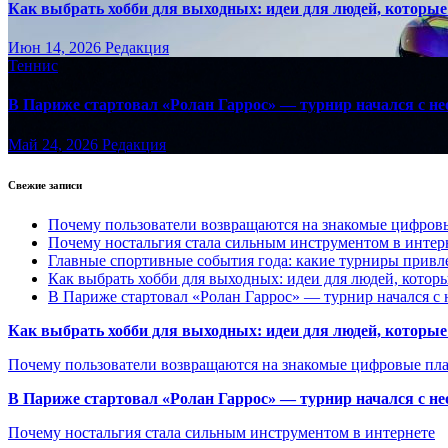
Как выбрать хобби для выходных: идеи для людей, которые 
Июн 14, 2026
Редакция
Теннис
В Париже стартовал «Ролан Гаррос» — турнир начался с не
Май 24, 2026
Редакция
Свежие записи
Почему пользователи возвращаются на знакомые цифро
Почему ностальгия стала сильным инструментом в интер
Главные спортивные события года: какие турниры прив
Как выбрать хобби для выходных: идеи для людей, которы
В Париже стартовал «Ролан Гаррос» — турнир начался с 
Как выбрать хобби для выходных: идеи для людей, которые 
Почему пользователи возвращаются на знакомые цифровые пл
В Париже стартовал «Ролан Гаррос» — турнир начался с не
Почему ностальгия стала сильным инструментом в интернете