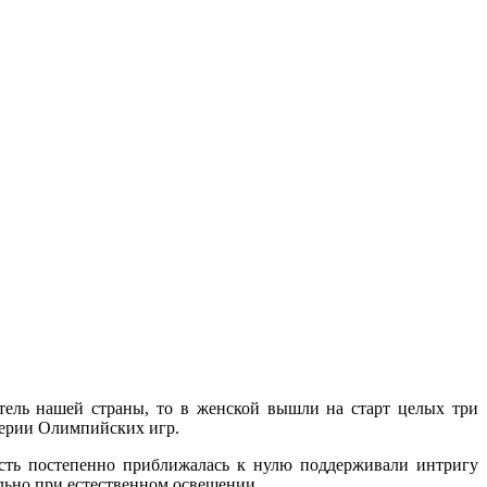
тель нашей страны, то в женской вышли на старт целых три
дверии Олимпийских игр.
ость постепенно приближалась к нулю поддерживали интригу
льно при естественном освещении.