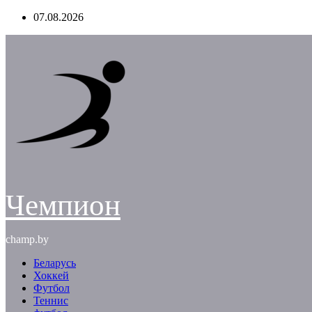
Перейти
07.08.2026
к
содержимому
Чемпион
champ.by
Беларусь
Хоккей
Футбол
Теннис