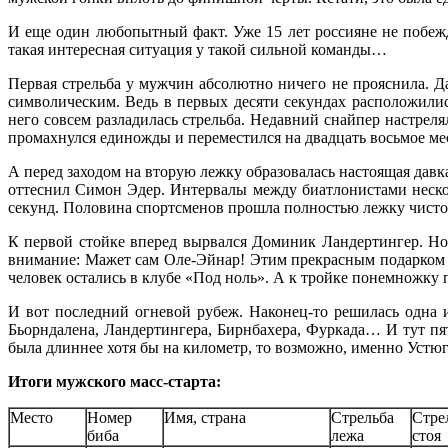
И еще один любопытный факт. Уже 15 лет россияне не побежда
такая интересная ситуация у такой сильной команды…
Первая стрельба у мужчин абсолютно ничего не прояснила. 
символическим. Ведь в первых десяти секундах расположилис
него совсем разладилась стрельба. Недавний снайпер настреля
промахнулся единожды и переместился на двадцать восьмое ме
А перед заходом на вторую лежку образовалась настоящая давк
оттеснил Симон Эдер. Интервалы между биатлонистами несколь
секунд. Половина спортсменов прошла полностью лежку чисто
К первой стойке вперед вырвался Доминик Ландертингер. Но 
внимание: Мажет сам Оле-Эйнар! Этим прекрасным подарком в
человек остались в клубе «Под ноль». А к тройке понемножку
И вот последний огневой рубеж. Наконец-то решилась одна 
Бьорндалена, Ландертингера, Бирнбахера, Фуркада… И тут пят
была длиннее хотя бы на километр, то возможно, именно Устюг
Итоги мужского масс-старта:
Место
Номер
Имя, страна
Стрельба
Стре
биба
лежа
стоя