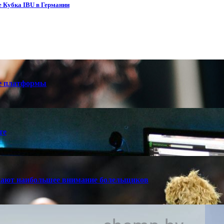
е Кубка IBU в Германии
е платформы
те
кают наибольшее внимание болельщиков