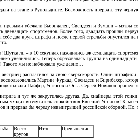
ли на этапе в Рупольдинге. Возможность прервать эту черную 
Да, превыми убежали Бьорндален, Свендсен и Зуманн – мэтры с
ь двенадцать спортсменов. Более того, двадцать прошли перву
л себе два круга штрафа и после первой стрельбы опустился на
сто.
а! Шутка ли – в 10 секундах находились аж семнадцать спортсм
ко увеличились. Теперь образовалась группа из одиннадцати с
! Такого мы не наблюдали уже давно…
австриец расплатился за свою сверхскорость. Один штрафной 
оспользовались Мартин Фуркад, Свендсен и Бирнбахер, который,
 подкатывали Пайфер, Устюгов и Ос… Сергей Новиков прошел эту
интрига и тут же закрутилась другая. Да, снайперы этой гонк
ым уходит возмутитель спокойствия Евгений Устюгов! К засечк
ов и прервал бы череду невыигрышей российской сборной. Но, те
льба
Всего
Итог
Превышение
кругов