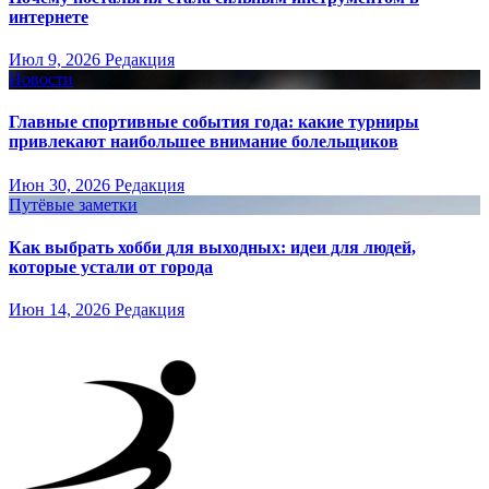
интернете
Июл 9, 2026
Редакция
Новости
Главные спортивные события года: какие турниры
привлекают наибольшее внимание болельщиков
Июн 30, 2026
Редакция
Путёвые заметки
Как выбрать хобби для выходных: идеи для людей,
которые устали от города
Июн 14, 2026
Редакция