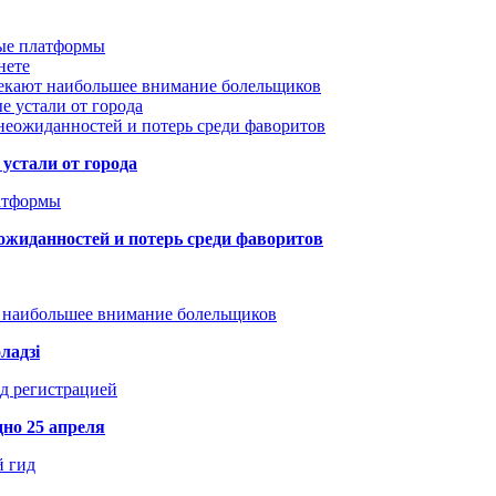
вые платформы
нете
лекают наибольшее внимание болельщиков
е устали от города
неожиданностей и потерь среди фаворитов
устали от города
атформы
ожиданностей и потерь среди фаворитов
т наибольшее внимание болельщиков
ладзі
д регистрацией
но 25 апреля
й гид