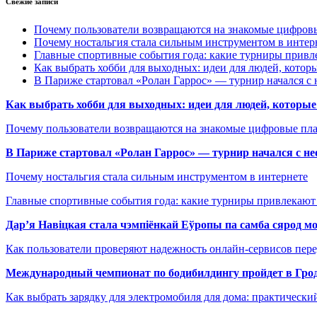
Свежие записи
Почему пользователи возвращаются на знакомые цифро
Почему ностальгия стала сильным инструментом в интер
Главные спортивные события года: какие турниры прив
Как выбрать хобби для выходных: идеи для людей, которы
В Париже стартовал «Ролан Гаррос» — турнир начался с 
Как выбрать хобби для выходных: идеи для людей, которые 
Почему пользователи возвращаются на знакомые цифровые пл
В Париже стартовал «Ролан Гаррос» — турнир начался с не
Почему ностальгия стала сильным инструментом в интернете
Главные спортивные события года: какие турниры привлекаю
Дар’я Навіцкая стала чэмпіёнкай Еўропы па самба сярод мо
Как пользователи проверяют надежность онлайн-сервисов пере
Международный чемпионат по бодибилдингу пройдет в Грод
Как выбрать зарядку для электромобиля для дома: практически