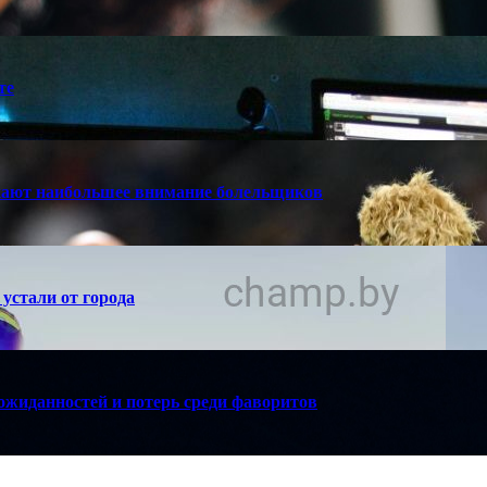
те
кают наибольшее внимание болельщиков
устали от города
ожиданностей и потерь среди фаворитов