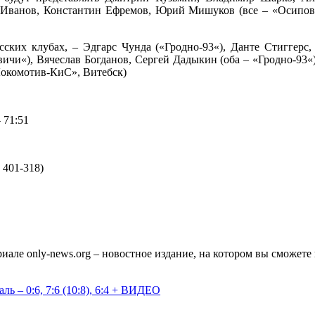
й Иванов, Константин Ефремов, Юрий Мишуков (все – «Осипов
сских клубах, – Эдгарс Чунда («Гродно-93«), Данте Стиггер
ичи«), Вячеслав Богданов, Сергей Дадыкин (оба – «Гродно-93«
Локомотив-КиС», Витебск)
 71:51
 401-318)
але only-news.org – новостное издание, на котором вы сможет
ь – 0:6, 7:6 (10:8), 6:4 + ВИДЕО