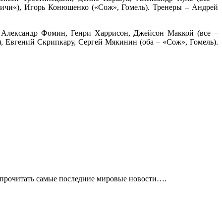
ичи«), Игорь Конюшенко («Сож», Гомель). Тренеры – Андрей
с, Александр Фомин, Генри Харрисон, Джейсон Маккой (все –
), Евгений Скрипкару, Сергей Мякинин (оба – «Сож», Гомель).
е прочитать самые последние мировые новости….