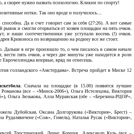
, а скорее нужно назвать психологию. Кликни по спорту!
о позитивные нотки. Так оно вроде и получилось…
способна. Да и счет говорит сам за себя (27:26). А вот самые
рывок и смогли оторваться от хозяев площадки на пять очков.
, и наши соотечественники уже уступали восемь (!) очков.
ндрея Кривоноса по возвращению на родину все же стоит.
. Дальше в игре произошло то, о чем писалось в самом начале
, вести пять очков, а через две минуты уже находится в роли
 Еврочелленджа впервые, вряд ли отнесешь.
отив голландского «Амстердама». Встреча пройдет в Миске 12
аскетбола
. Сначала на площадке (в 15.00) появятся лучшие
 Романова (все – «Минск-2006«), Ольга Истелецова, Виктория
«), Ольга Зюзькова, Алла Муравская (обе – «Березина-РЦОР»,
нжела Дубойская, Оксана Долгорукова («Виктория», Брест) –
а Рудалявичене («Сож», Гомель), Наталья Русак («Виктория»,
ексей Тростинецкий, Денис Коршук, Александр Куль (все –