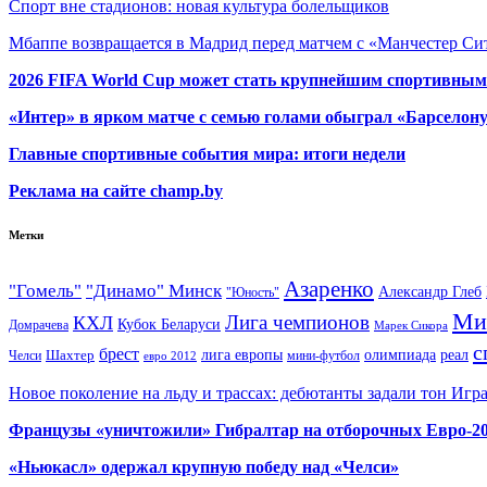
Спорт вне стадионов: новая культура болельщиков
Мбаппе возвращается в Мадрид перед матчем с «Манчестер Сит
2026 FIFA World Cup может стать крупнейшим спортивным
«Интер» в ярком матче с семью голами обыграл «Барселон
Главные спортивные события мира: итоги недели
Реклама на сайте champ.by
Метки
Азаренко
"Гомель"
"Динамо" Минск
Александр Глеб
"Юность"
Ми
Лига чемпионов
КХЛ
Кубок Беларуси
Домрачева
Марек Сикора
с
брест
олимпиада
Шахтер
лига европы
реал
Челси
мини-футбол
евро 2012
Новое поколение на льду и трассах: дебютанты задали тон Игр
Французы «уничтожили» Гибралтар на отборочных Евро-2
«Ньюкасл» одержал крупную победу над «Челси»