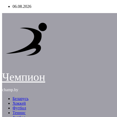
Перейти
06.08.2026
к
содержимому
Чемпион
champ.by
Беларусь
Хоккей
Футбол
Теннис