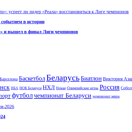
и»: успеет ли лидер «Реала» восстановиться к Лиге чемпионов
 событием в истории
у» и вышел в финал Лиги чемпионов
Беларусь
Баскетбол
Биатлон
Виктория Аза
Барселона
Россия
нск
НХЛ
Олимпийские игры
Собол
НБА
НОК Беларуси
Неман
футбол
чемпионат Беларуси
порт
чемпионат мира
ам-2026
024