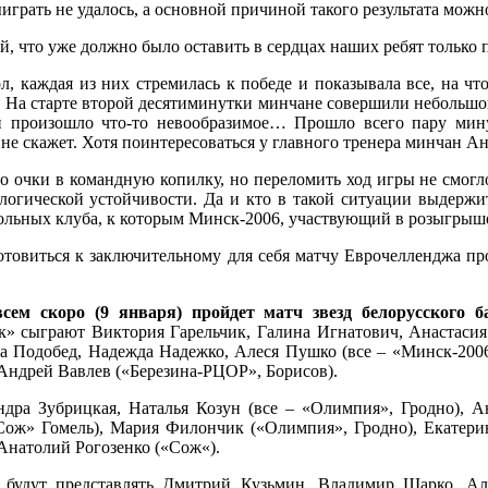
рать не удалось, а основной причиной такого результата можно
ний, что уже должно было оставить в сердцах наших ребят тольк
 каждая из них стремилась к победе и показывала все, на что 
 На старте второй десятиминутки минчане совершили небольшой 
 произошло что-то невообразимое… Прошло всего пару минут
о не скажет. Хотя поинтересоваться у главного тренера минчан А
о очки в командную копилку, но переломить ход игры не смогло
логической устойчивости. Да и кто в такой ситуации выдержит
ольных клуба, к которым Минск-2006, участвующий в розыгрыше
отовиться к заключительному для себя матчу Еврочелленджа пр
всем скоро (9 января) пройдет матч звезд белорусского б
к» сыграют Виктория Гарельчик, Галина Игнатович, Анастасия
ьга Подобед, Надежда Надежко, Алеся Пушко (все – «Минск-2006
 Андрей Вавлев («Березина-РЦОР», Борисов).
ндра Зубрицкая, Наталья Козун (все – «Олимпия», Гродно), А
Сож» Гомель), Мария Филончик («Олимпия», Гродно), Екатерин
Анатолий Рогозенко («Сож«).
» будут представлять Дмитрий Кузьмин, Владимир Шарко, Ал