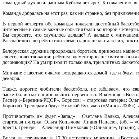
командный дух выигранным Кубком четырех. К сожалению, выиг
Команда добралась на этот раз, как ни странно, без приключе
В первой четверти обе команды показали достойный баскетбол,
интересные и самые важные события были во второй четверти.
Вы спросите, что случилось дальше? А дальше с минчанами
Расслабились ли ребята или элементарно не хватало сил, никт
Белорусская дружина продолжала бороться, приносила какие-т
своего повествования: ребятам элементарно не хватило психо
догоняющих? На ум приходит только два, три элитных баскетб
Минчане с шестью очками возвращаются домой, где и будут г
декабря.
Также, дорогие любители баскетбола, не забываем, что
со
баскетболистки национального первенства. В команде «Восто
Гаспер («Березина-РЦОР», Борисов) – стартовая пятерка; Ол
Борисов). Тренерами будут Николай Бузляков («Минск-2006«),
Противостоять им будет «Запад» – Светлана Валько, Алекса
стартовая пятерка; Ольга Копылова, Лидия Панасюк (обе – «
Брест). Тренеры – Александр Шимковяк («Олимпия», Гродно), 
Вслед за девушками в 17.30 встретятся мужчины. «Восток