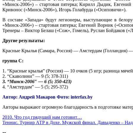
«Минск-2006«) – стартовая пятерка; Кирилл Дыдик, Евгени
Кривонос («Минск-2006«), Игорь Голабурда («Осиповичи«).
В составе «Запада» будут легионеры, выступающие в белору
«Минск-2006«) – стартовая пятерка; Евгений Ворник («Осипов
Тренеры – Виктор Белаш («Сож», Гомель), Руслан Бойдаков («
Другие результаты:
Красные Крылья (Самара, Россия) — Амстердам (Голландия) —
группа С:
1. “Красные крылья” (Россия) — 10 очков (5 игр; разница мячей
2. “Скаволини” — 9 (5; 378-311)
3. “Минск-2006″ — 6 (5; 350-423)
4. “Амстердам” — 5 (5; 295-372)
Автор: Андрей Макаров Фото: interfax.by
Авторы выражают огромную благодарность в подготовке матери
Навигация
2010. Что год грядущий нам готовит…
Теннис. Турнир АТР в Дохе. Мужской финал. Давыденко – Надал
по