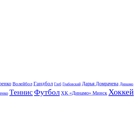
Гандбол
ренко
Волейбол
Дарья Домрачева
Динамо
Глеб
Грабовский
Футбол
Хоккей
Теннис
ХК «Динамо» Минск
енко