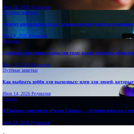
Июл 18, 2026
Редакция
Путёвые заметки
Почему ностальгия стала сильным инструментом в интерне
Июл 9, 2026
Редакция
Новости
Главные спортивные события года: какие турниры привле
Июн 30, 2026
Редакция
Путёвые заметки
Как выбрать хобби для выходных: идеи для людей, которые 
Июн 14, 2026
Редакция
Теннис
В Париже стартовал «Ролан Гаррос» — турнир начался с не
Май 24, 2026
Редакция