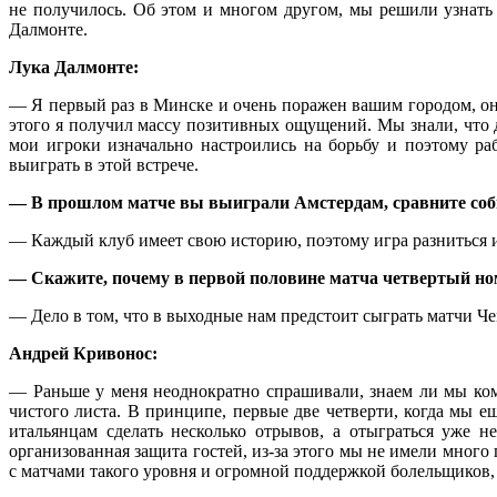
не получилось. Об этом и многом другом, мы решили узнать 
Далмонте.
Лука Далмонте:
— Я первый раз в Минске и очень поражен вашим городом, он 
этого я получил массу позитивных ощущений. Мы знали, что д
мои игроки изначально настроились на борьбу и поэтому ра
выиграть в этой встрече.
— В прошлом матче вы выиграли Амстердам, сравните соб
— Каждый клуб имеет свою историю, поэтому игра разниться 
— Скажите, почему в первой половине матча четвертый ном
— Дело в том, что в выходные нам предстоит сыграть матчи Ч
Андрей Кривонос:
— Раньше у меня неоднократно спрашивали, знаем ли мы к
чистого листа. В принципе, первые две четверти, когда мы 
итальянцам сделать несколько отрывов, а отыграться уже н
организованная защита гостей, из-за этого мы не имели много 
с матчами такого уровня и огромной поддержкой болельщиков, 