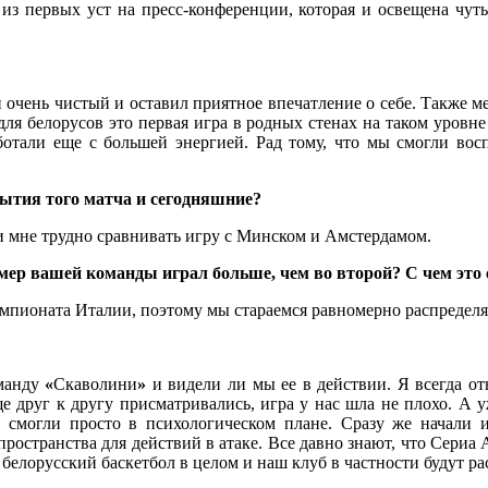
из первых уст на пресс-конференции, которая и освещена чут
очень чистый и оставил приятное впечатление о себе. Также мен
ля белорусов это первая игра в родных стенах на таком уровне
ботали еще с большей энергией. Рад тому, что мы смогли во
ытия того матча и сегодняшние?
и мне трудно сравнивать игру с Минском и Амстердамом.
ер вашей команды играл больше, чем во второй? С чем это 
емпионата Италии, поэтому мы стараемся равномерно распределя
оманду
«
Скаволини
»
и видели ли мы ее в действии. Я всегда от
еще друг к другу присматривались, игра у нас шла не плохо. А
е смогли просто в психологическом плане. Сразу же начали и
пространства для действий в атаке. Все давно знают, что Сериа
белорусский баскетбол в целом и наш клуб в частности будут ра