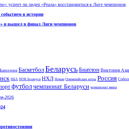
и»: успеет ли лидер «Реала» восстановиться к Лиге чемпионов
 событием в истории
у» и вышел в финал Лиги чемпионов
Беларусь
Баскетбол
Биатлон
Виктория Аза
Барселона
Россия
нск
НХЛ
Олимпийские игры
Собол
НБА
НОК Беларуси
Неман
футбол
чемпионат Беларуси
порт
чемпионат мира
ам-2026
024
противостоянии