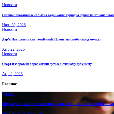
Новости
Главные спортивные события года: какие турниры привлекают наиболь
Июн 30, 2026
Новости
Дар’я Навіцкая стала чэмпіёнкай Еўропы па самба сярод моладзі
Апр 22, 2026
Новости
Спорт и здоровый образ жизни: путь к активному будущему
Апр 2, 2026
Главное
Другое
Почему пользователи возвращаются на знакомые цифровы
Июл 18, 2026
Редакция