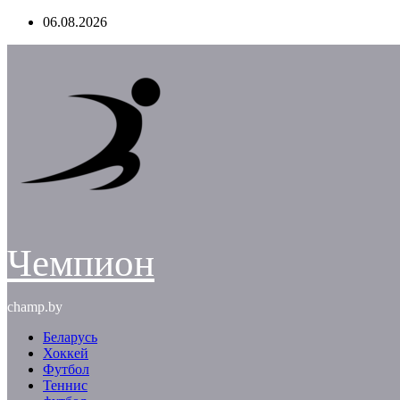
Перейти
06.08.2026
к
содержимому
Чемпион
champ.by
Беларусь
Хоккей
Футбол
Теннис