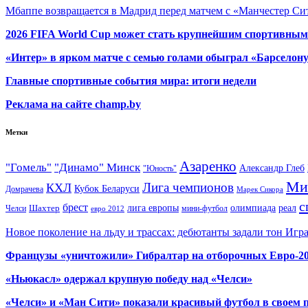
Мбаппе возвращается в Мадрид перед матчем с «Манчестер Сит
2026 FIFA World Cup может стать крупнейшим спортивным
«Интер» в ярком матче с семью голами обыграл «Барселон
Главные спортивные события мира: итоги недели
Реклама на сайте champ.by
Метки
Азаренко
"Гомель"
"Динамо" Минск
Александр Глеб
"Юность"
Ми
Лига чемпионов
КХЛ
Кубок Беларуси
Домрачева
Марек Сикора
с
брест
олимпиада
Шахтер
лига европы
реал
Челси
мини-футбол
евро 2012
Новое поколение на льду и трассах: дебютанты задали тон Игр
Французы «уничтожили» Гибралтар на отборочных Евро-2
«Ньюкасл» одержал крупную победу над «Челси»
«Челси» и «Ман Сити» показали красивый футбол в своем 