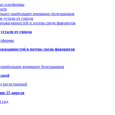
вые платформы
нете
лекают наибольшее внимание болельщиков
е устали от города
неожиданностей и потерь среди фаворитов
устали от города
атформы
ожиданностей и потерь среди фаворитов
т наибольшее внимание болельщиков
ладзі
д регистрацией
но 25 апреля
й гид