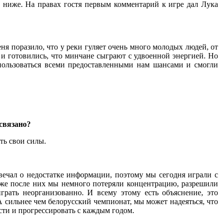
ь ниже. На правах гостя первым комментарий к игре дал Лука
я поразило, что у реки гуляет очень много молодых людей, от
 и готовились, что минчане сыграют с удвоенной энергией. Но
спользоваться всеми предоставленными нам шансами и смогли
связано?
ть свои силы.
вечал о недостатке информации, поэтому мы сегодня играли с
 уже после них мы немного потеряли концентрацию, разрешили
грать неорганизованно. И всему этому есть объяснение, это
 А сильнее чем белорусский чемпионат, мы может надеяться, что
сти и прогрессировать с каждым годом.