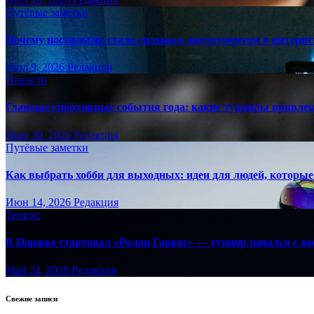
Путёвые заметки
Почему ностальгия стала сильным инструментом в интерне
Июл 9, 2026
Редакция
Новости
Главные спортивные события года: какие турниры привле
Июн 30, 2026
Редакция
Путёвые заметки
Как выбрать хобби для выходных: идеи для людей, которые 
Июн 14, 2026
Редакция
Теннис
В Париже стартовал «Ролан Гаррос» — турнир начался с не
Май 24, 2026
Редакция
Свежие записи