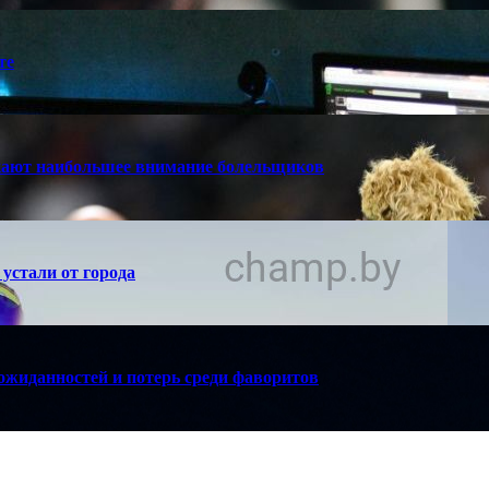
те
кают наибольшее внимание болельщиков
устали от города
ожиданностей и потерь среди фаворитов