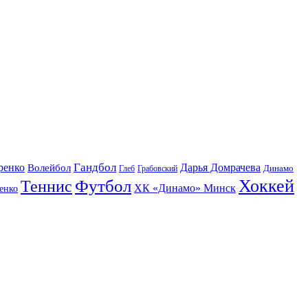
Гандбол
ренко
Волейбол
Дарья Домрачева
Динамо
Глеб
Грабовский
Футбол
Хоккей
Теннис
ХК «Динамо» Минск
енко