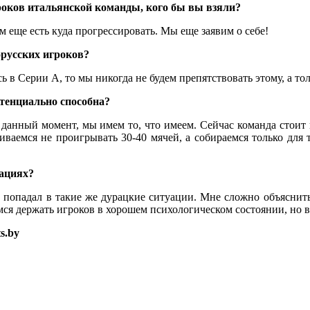
гроков итальянской команды, кого бы вы взяли?
м еще есть куда прогрессировать. Мы еще заявим о себе!
орусских игроков?
ь в Серии А, то мы никогда не будем препятствовать этому, а то
отенциально способна?
данный момент, мы имем то, что имеем. Сейчас команда стоит
иваемся не проигрывать 30-40 мячей, а собираемся только для 
уациях?
 попадал в такие же дурацкие ситуации. Мне сложно объяснить
мся держать игроков в хорошем психологическом состоянии, но в
ts.by