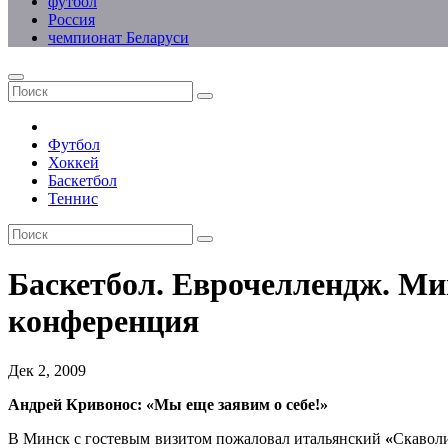
футбол
Россия
чемпионат Беларуси
Футбол
Хоккей
Баскетбол
Теннис
Баскетбол. Еврочеллендж. Мин
конференция
Дек 2, 2009
Андрей Кривонос:
«
Мы еще заявим о себе!
»
В Минск с гостевым визитом пожаловал итальянский
«
Скавол