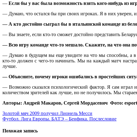
—
Если бы у вас была возможность взять кого-нибудь из и
— Думаю, что остался бы при своих игроках. Я в них уверен, и
— А кто достойно сыграл бы в итальянской команде из бел
— Вы знаете, если кто-то сможет достойно представить Беларус
— Всю игру команде что-то мешало. Скажите, на что она п
— Думаю в будущем вы еще увидите на что мы способны, а в 
кто-то должен с чего-то начинать. Мы на каждый матч настра
лучше.
— Объясните, почему игроки ошибались в простейших сит
— Возможно сказался психологический фактор. Я сам играл и
количеством зрителей как лучше, но не получилось. Мы старае
Авторы: Андрей Макаров, Сергей Мордасевич Фото:
espor
Навигация
Золотой мяч 2009 получил Лионель Месси
Футбол. Лига Европы. БАТЭ – Бенфика. Послесловие
по
записям
Похожая запись