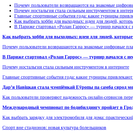
Почему пользователи возвращаются на знакомые цифро
Почему ностальгия стала сильным инструментом в интер
Главные спортивные события года: какие турниры прив
Как выбрать хобби для выходных: идеи для людей, которы
В Париже стартовал «Ролан Гаррос» — турнир начался с 
Как выбрать хобби для выходных: идеи для людей, которые 
Почему пользователи возвращаются на знакомые цифровые пл
В Париже стартовал «Ролан Гаррос» — турнир начался с не
Почему ностальгия стала сильным инструментом в интернете
Главные спортивные события года: какие турниры привлекаю
Дар’я Навіцкая стала чэмпіёнкай Еўропы па самба сярод мо
Как пользователи проверяют надежность онлайн-сервисов пере
Международный чемпионат по бодибилдингу пройдет в Грод
Как выбрать зарядку для электромобиля для дома: практически
Спорт вне стадионов: новая культура болельщиков