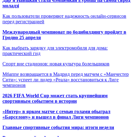
Дар’я Навіцкая стала чэмпіёнкай Еўропы па самба сярод
моладзі
Как пользователи проверяют надежность онлайн-сервисов
перед регистрацией
Международный чемпионат по бодибилдингу пройдет в
Гродно 25 апреля
Как выбрать зарядку для электромобиля для дома:
практический гид
Спорт вне стадионов: новая культура болельщиков
Мбаппе возвращается в Мадрид перед матчем с «Манчестер
Сити»: успеет ли лидер «Реала» восстановиться к Лиге
чемпионов
2026 FIFA World Cup может стать крупнейшим
спортивным событием в истории
«Интер» в ярком матче с семью голами обыграл
«Барселону» и вышел в финал Лиги чемпионов
Главные спортивные события мира: итоги недели