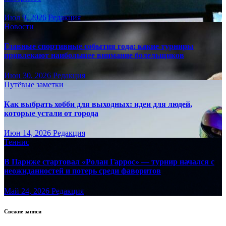
Июл 9, 2026
Редакция
Новости
Главные спортивные события года: какие турниры
привлекают наибольшее внимание болельщиков
Июн 30, 2026
Редакция
Путёвые заметки
Как выбрать хобби для выходных: идеи для людей,
которые устали от города
Июн 14, 2026
Редакция
Теннис
В Париже стартовал «Ролан Гаррос» — турнир начался с
неожиданностей и потерь среди фаворитов
Май 24, 2026
Редакция
Свежие записи