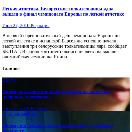
Легкая атлетика. Белорусские толкательницы ядра
вышли в финал чемпионата Европы по легкой атлетике
Июл 27, 2010
Редакция
В первый соревновательный день чемпионата Европы по
легкой атлетике в испанской Барселоне успешно начали
выступления три белорусские толкательницы ядра, сообщает
БЕЛТА. . В финал континентального первенства вышли
олимпийская чемпионка Янина…
Главное
Другое
Почему пользователи возвращаются на знакомые
цифровые платформы
Июл 18, 2026
Редакция
Путёвые заметки
Почему ностальгия стала сильным инструментом в
интернете