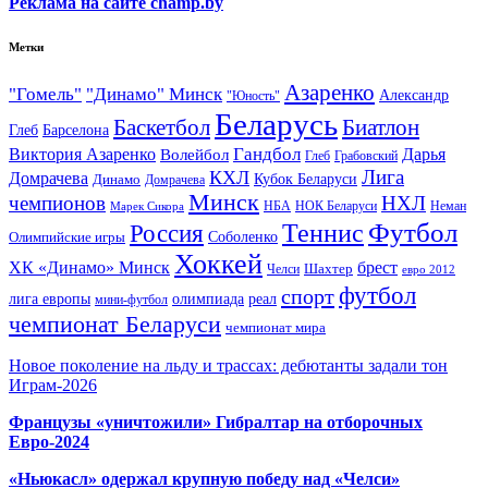
Реклама на сайте champ.by
Метки
Азаренко
"Гомель"
"Динамо" Минск
Александр
"Юность"
Беларусь
Баскетбол
Биатлон
Глеб
Барселона
Гандбол
Виктория Азаренко
Волейбол
Дарья
Глеб
Грабовский
Лига
КХЛ
Домрачева
Кубок Беларуси
Динамо
Домрачева
Минск
чемпионов
НХЛ
НБА
Марек Сикора
НОК Беларуси
Неман
Футбол
Теннис
Россия
Олимпийские игры
Соболенко
Хоккей
ХК «Динамо» Минск
брест
Шахтер
Челси
евро 2012
футбол
спорт
олимпиада
лига европы
реал
мини-футбол
чемпионат Беларуси
чемпионат мира
Новое поколение на льду и трассах: дебютанты задали тон
Играм-2026
Французы «уничтожили» Гибралтар на отборочных
Евро-2024
«Ньюкасл» одержал крупную победу над «Челси»