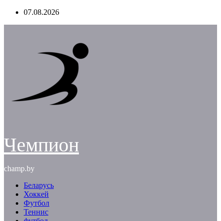
Перейти
07.08.2026
к
содержимому
Чемпион
champ.by
Беларусь
Хоккей
Футбол
Теннис
футбол