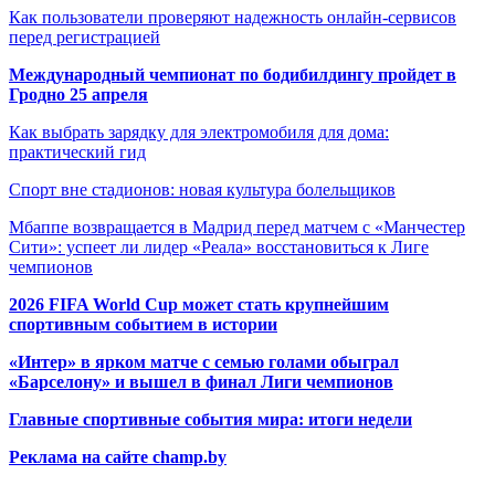
Как пользователи проверяют надежность онлайн-сервисов
перед регистрацией
Международный чемпионат по бодибилдингу пройдет в
Гродно 25 апреля
Как выбрать зарядку для электромобиля для дома:
практический гид
Спорт вне стадионов: новая культура болельщиков
Мбаппе возвращается в Мадрид перед матчем с «Манчестер
Сити»: успеет ли лидер «Реала» восстановиться к Лиге
чемпионов
2026 FIFA World Cup может стать крупнейшим
спортивным событием в истории
«Интер» в ярком матче с семью голами обыграл
«Барселону» и вышел в финал Лиги чемпионов
Главные спортивные события мира: итоги недели
Реклама на сайте champ.by