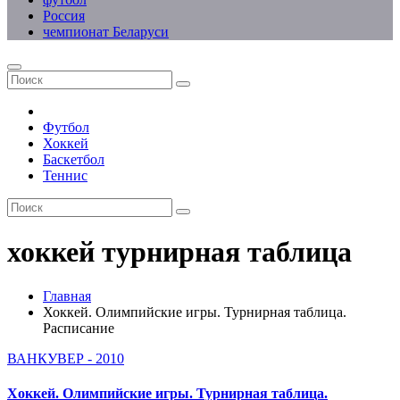
Россия
чемпионат Беларуси
Футбол
Хоккей
Баскетбол
Теннис
хоккей турнирная таблица
Главная
Хоккей. Олимпийские игры. Турнирная таблица.
Расписание
ВАНКУВЕР - 2010
Хоккей. Олимпийские игры. Турнирная таблица.