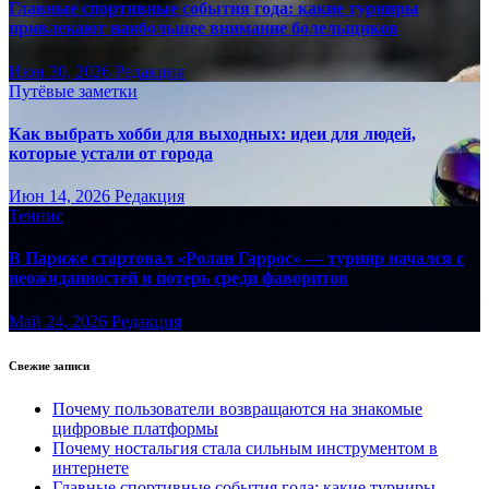
Главные спортивные события года: какие турниры
привлекают наибольшее внимание болельщиков
Июн 30, 2026
Редакция
Путёвые заметки
Как выбрать хобби для выходных: идеи для людей,
которые устали от города
Июн 14, 2026
Редакция
Теннис
В Париже стартовал «Ролан Гаррос» — турнир начался с
неожиданностей и потерь среди фаворитов
Май 24, 2026
Редакция
Свежие записи
Почему пользователи возвращаются на знакомые
цифровые платформы
Почему ностальгия стала сильным инструментом в
интернете
Главные спортивные события года: какие турниры