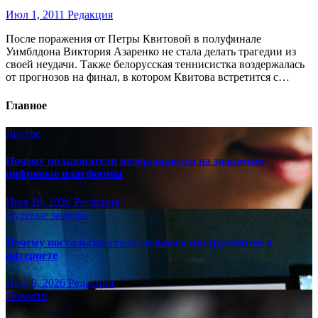
Июл 1, 2011
Редакция
После поражения от Петры Квитовой в полуфинале
Уимблдона Виктория Азаренко не стала делать трагедии из
своей неудачи. Также белорусская теннисистка воздержалась
от прогнозов на финал, в котором Квитова встретится с…
Главное
Другое
Почему пользователи возвращаются на знакомые
цифровые платформы
Июл 18, 2026
Редакция
Путёвые заметки
Почему ностальгия стала сильным инструментом в
интернете
Июл 9, 2026
Редакция
Новости