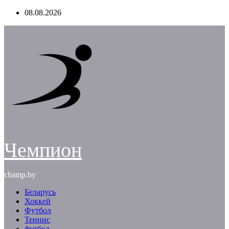
Перейти
08.08.2026
к
содержимому
Чемпион
champ.by
Беларусь
Хоккей
Футбол
Теннис
футбол