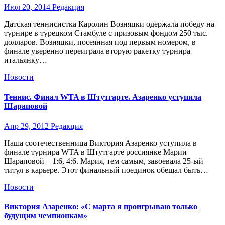
Июл 20, 2014
Редакция
Датская теннисистка Каролин Возняцки одержала победу на
турнире в турецком Стамбуле с призовым фондом 250 тыс.
долларов. Возняцки, посеянная под первым номером, в
финале уверенно переиграла вторую ракетку турнира
итальянку…
Новости
Теннис. Финал WTA в Штутгарте. Азаренко уступила
Шараповой
Апр 29, 2012
Редакция
Наша соотечественница Виктория Азаренко уступила в
финале турнира WTA в Штутгарте россиянке Марии
Шараповой – 1:6, 4:6. Мария, тем самым, завоевала 25-ый
титул в карьере. Этот финальный поединок обещал быть…
Новости
Виктория Азаренко: «С марта я проигрываю только
будущим чемпионкам»