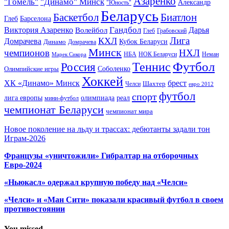
Азаренко
"Гомель"
"Динамо" Минск
Александр
"Юность"
Беларусь
Баскетбол
Биатлон
Глеб
Барселона
Гандбол
Виктория Азаренко
Волейбол
Дарья
Глеб
Грабовский
Лига
КХЛ
Домрачева
Кубок Беларуси
Динамо
Домрачева
Минск
чемпионов
НХЛ
НБА
Марек Сикора
НОК Беларуси
Неман
Футбол
Теннис
Россия
Олимпийские игры
Соболенко
Хоккей
ХК «Динамо» Минск
брест
Шахтер
Челси
евро 2012
футбол
спорт
олимпиада
лига европы
реал
мини-футбол
чемпионат Беларуси
чемпионат мира
Новое поколение на льду и трассах: дебютанты задали тон
Играм-2026
Французы «уничтожили» Гибралтар на отборочных
Евро-2024
«Ньюкасл» одержал крупную победу над «Челси»
«Челси» и «Ман Сити» показали красивый футбол в своем
противостоянии
You missed