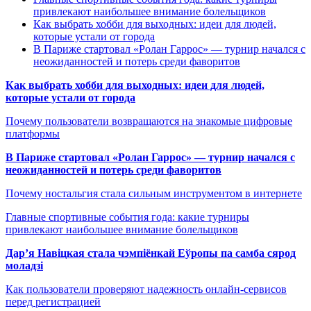
привлекают наибольшее внимание болельщиков
Как выбрать хобби для выходных: идеи для людей,
которые устали от города
В Париже стартовал «Ролан Гаррос» — турнир начался с
неожиданностей и потерь среди фаворитов
Как выбрать хобби для выходных: идеи для людей,
которые устали от города
Почему пользователи возвращаются на знакомые цифровые
платформы
В Париже стартовал «Ролан Гаррос» — турнир начался с
неожиданностей и потерь среди фаворитов
Почему ностальгия стала сильным инструментом в интернете
Главные спортивные события года: какие турниры
привлекают наибольшее внимание болельщиков
Дар’я Навіцкая стала чэмпіёнкай Еўропы па самба сярод
моладзі
Как пользователи проверяют надежность онлайн-сервисов
перед регистрацией