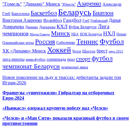
Азаренко
"Гомель"
"Динамо" Минск
Александр
"Юность"
Беларусь
Баскетбол
Биатлон
Глеб
Барселона
Гандбол
Виктория Азаренко
Волейбол
Дарья
Глеб
Грабовский
Лига
КХЛ
Домрачева
Кубок Беларуси
Динамо
Домрачева
Минск
чемпионов
НХЛ
НБА
Марек Сикора
НОК Беларуси
Неман
Футбол
Теннис
Россия
Олимпийские игры
Соболенко
Хоккей
ХК «Динамо» Минск
брест
Шахтер
Челси
евро 2012
футбол
спорт
олимпиада
лига европы
реал
мини-футбол
чемпионат Беларуси
чемпионат мира
Новое поколение на льду и трассах: дебютанты задали тон
Играм-2026
Французы «уничтожили» Гибралтар на отборочных
Евро-2024
«Ньюкасл» одержал крупную победу над «Челси»
«Челси» и «Ман Сити» показали красивый футбол в своем
противостоянии