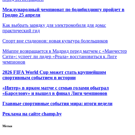
Международный чемпионат по бодибилдингу пройдет в
Гродно 25 апреля
Как выбрать зарядку для электромобиля для дома:
практический гид
Спорт вне стадионов: новая культура болельщиков
Мбаппе возвращается в Мадрид перед матчем с «Манчестер
Сити»: успеет ли лидер «Реала» восстановиться к Лиге
чемпионов
2026 FIFA World Cup может стать крупнейшим
спортивным событием в истории
«Интер» в ярком матче с семью голами обыграл
«Барселону» и вышел в финал Лиги чемпионов
Главные спортивные события мира: итоги недели
Реклама на сайте champ.by
Метки