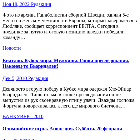
Ноя 18, 2022
Редакция
Фото из архива Гандболистки сборной Швеции заняли 5-е
место на женском чемпионате Европы, который завершается в
Любляне, сообщает корреспондент БЕЛТА. Сегодня в
поединке за пятую итоговую позицию шведки победили
команду…
Новости
Биатлон. Кубок мира. Мужчины. Гонка преследования.
Наконец-то Бьорндален!
Дек 5, 2010
Редакция
Девяносто вторую победу в Кубке мира одержал Уле-Эйнар
Бьорндален. Лишь только в гонке преследования он не
выпустил из рук своенравную птицу удачи. Дважды госпожа
Фортуна поворачивалась к легенде мирового биатлона…
ВАНКУВЕР - 2010
Олимпийские игры. Анонс дня. Суббота. 20 февраля