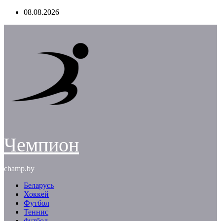
Перейти
08.08.2026
к
содержимому
Чемпион
champ.by
Беларусь
Хоккей
Футбол
Теннис
футбол