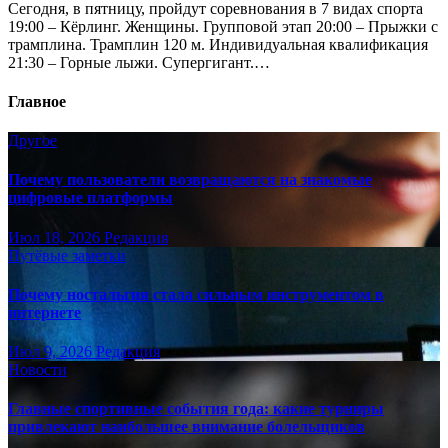
Сегодня, в пятницу, пройдут соревнования в 7 видах спорта
19:00 – Кёрлинг. Женщины. Групповой этап 20:00 – Прыжки с
трамплина. Трамплин 120 м. Индивидуальная квалификация
21:30 – Горные лыжи. Супергигант.…
Главное
Другое
Почему пользователи возвращаются на знакомые
цифровые платформы
Июл 18, 2026
Редакция
Путёвые заметки
Почему ностальгия стала сильным инструментом в
интернете
Июл 9, 2026
Редакция
Новости
Главные спортивные события года: какие турниры
привлекают наибольшее внимание болельщиков