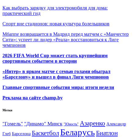
Как выбрать зарядку для электромобиля для дома:
практический гид
Спорт вне стадионов: новая культура болельщиков
Мбаппе возвращается в Мадрид перед матчем с «Манчестер
Сити»: успеет ли лидер «Реала» восстановиться к Лиге
чемпионов
2026 FIFA World Cup может стать крупнейшим
спортивным событием в истории
«Интер» в ярком матче с семью голами обыграл
«Барселону» и вышел в финал Лиги чемпионов
Главные спортивные события мира: итоги недели
Реклама на сайте champ.by
Метки
Азаренко
"Гомель"
"Динамо" Минск
Александр
"Юность"
Беларусь
Баскетбол
Биатлон
Глеб
Барселона