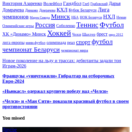
Гандбол
Виктория Азаренко
Волейбол
Дарья
Глеб
Грабовский
Лига
КХЛ
Домрачева
Кубок Беларуси
Динамо
Домрачева
Минск
чемпионов
НХЛ
НБА
Марек Сикора
НОК Беларуси
Неман
Футбол
Теннис
Россия
Олимпийские игры
Соболенко
Хоккей
ХК «Динамо» Минск
брест
Шахтер
Челси
евро 2012
футбол
спорт
олимпиада
лига европы
реал
мини-футбол
чемпионат Беларуси
чемпионат мира
Новое поколение на льду и трассах: дебютанты задали тон
Играм-2026
Французы «уничтожили» Гибралтар на отборочных
Евро-2024
«Ньюкасл» одержал крупную победу над «Челси»
«Челси» и «Ман Сити» показали красивый футбол в своем
противостоянии
You missed
Другое