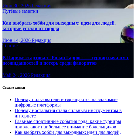
Июн 30, 2026
Редакция
Путёвые заметки
Как выбрать хобби для выходных: идеи для людей,
которые устали от города
Июн 14, 2026
Редакция
Теннис
В Париже стартовал «Ролан Гаррос» — турнир начался с
неожиданностей и потерь среди фаворитов
Май 24, 2026
Редакция
Свежие записи
Почему пользователи возвращаются на знакомые
цифровые платформы
Почему ностальгия стала сильным инструментом в
интернете
Главные спортивные события года: какие турниры
привлекают наибольшее внимание болельщиков
Как выбрать хобби для выходных: идеи для людей,