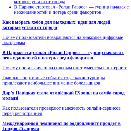
которые устали от города
В Париже стартовал «Ролан Гаррос» — турнир начался с
неожиданностей и потерь среди фаворитов
Как выбрать хобби для выходных: идеи для людей,
которые устали от города
Почему пользователи возвращаются на знакомые цифровые
платформы
В Париже стартовал «Ролан Гаррос» — турнир начался с
неожиданностей и потерь среди фаворитов
Почему ностальгия стала сильным инструментом в интернете
Главные спортивные события года: какие турниры
привлекают наибольшее внимание болельщиков
Дар’я Навіцкая стала чэмпіёнкай Еўропы па самба сярод
моладзі
Как пользователи проверяют надежность онлайн-сервисов
перед регистрацией
Международный чемпионат по бодибилдингу пройдет в
Гродно 25 апреля